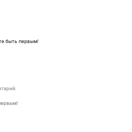
те быть первым!
нтарий.
первым!