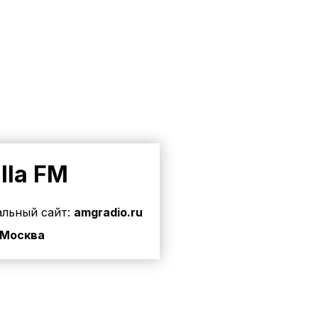
lla FM
льный сайт:
amgradio.ru
Москва