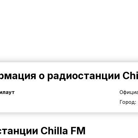
мация о радиостанции Chi
илаут
Официа
Город:
танции Chilla FM