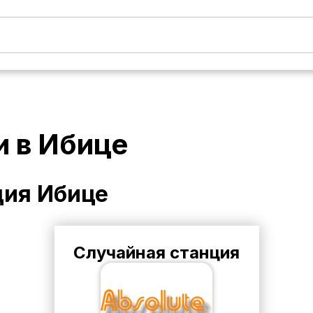
и в
Ибице
ция
Ибице
Случайная станция