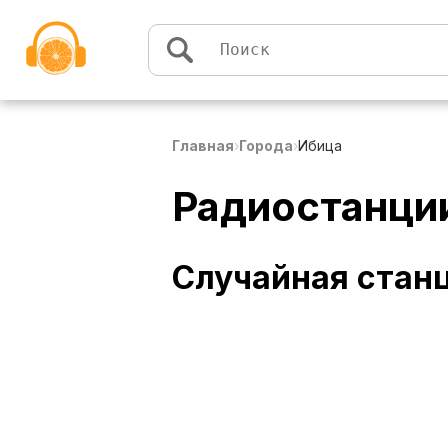
Перейти к содержимому
Главная
›
Города
›
Ибица
Радиостанци
Случайная стан