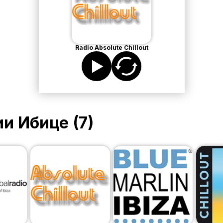
Radio Absolute Chillout
ии
Ибице
(
7
)