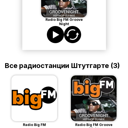
Radio Big FM Groove
Night
Все радиостанции
Штутгарте
(
3
)
Radio Big FM
Radio Big FM Groove