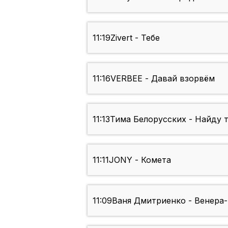
11:19
Zivert - Тебе
11:16
VERBEE - Давай взорвём
11:13
Тима Белорусских - Найду 
11:11
JONY - Комета
11:09
Ваня Дмитриенко - Венера