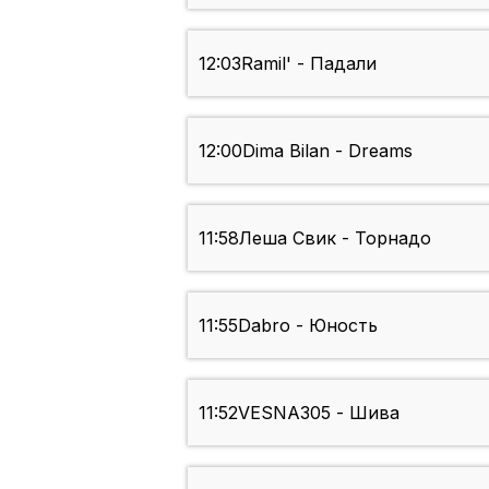
12:03
Ramil' - Падали
12:00
Dima Bilan - Dreams
11:58
Леша Свик - Торнадо
11:55
Dabro - Юность
11:52
VESNA305 - Шива