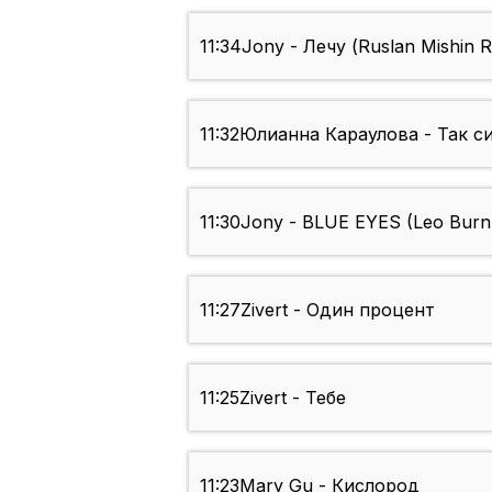
11:34
Jony - Лечу (Ruslan Mishin 
11:32
Юлианна Караулова - Так с
11:30
Jony - BLUE EYES (Leo Burn
11:27
Zivert - Один процент
11:25
Zivert - Тебе
11:23
Mary Gu - Кислород