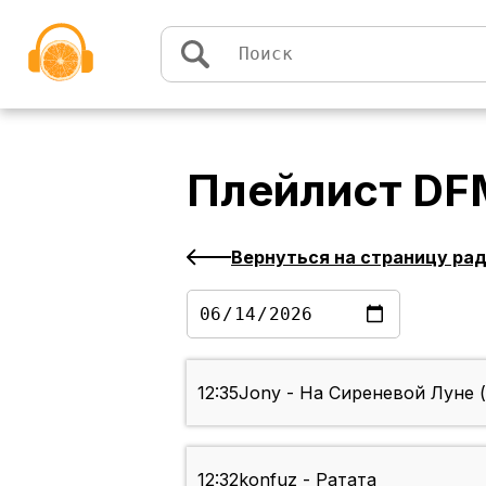
Перейти к содержимому
Плейлист
DFM
Вернуться на страницу ра
12:35
Jony - На Сиреневой Луне 
12:32
konfuz - Ратата