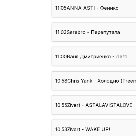
11:05
ANNA ASTI - Феникс
11:03
Serebro - Перепутала
11:00
Ваня Дмитриенко - Лего
10:58
Chris Yank - Холодно (Treem
10:55
Zivert - ASTALAVISTALOVE
10:53
Zivert - WAKE UP!