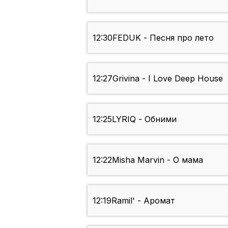
12:30
FEDUK - Песня про лето
12:27
Grivina - I Love Deep House
12:25
LYRIQ - Обними
12:22
Misha Marvin - О мама
12:19
Ramil' - Аромат