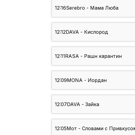
12:16
Serebro - Мама Люба
12:12
DAVA - Кислород
12:11
RASA - Рашн карантин
12:09
MONA - Иордан
12:07
DAVA - Зайка
12:05
Мот - Словами с Привкусом