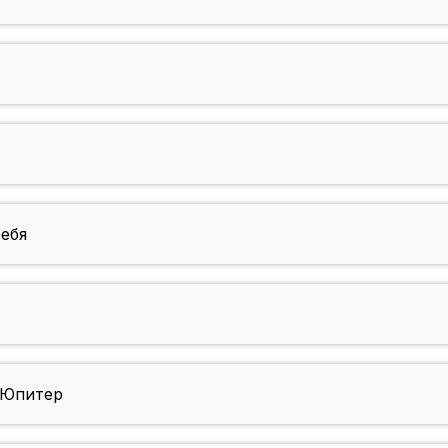
тебя
-Юпитер