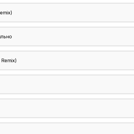
Remix)
ильно
 Remix)