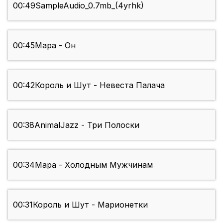
00:49
SampleAudio_0.7mb_(4yrhk)
00:45
Мара - Он
00:42
Король и Шут - Невеста Палача
00:38
AnimalJazz - Три Полоски
00:34
Мара - Холодным Мужчинам
00:31
Король и Шут - Марионетки