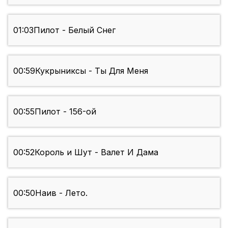
01:03
Пилот - Белый Снег
00:59
Кукрыниксы - Ты Для Меня
00:55
Пилот - 156-ой
00:52
Король и Шут - Валет И Дама
00:50
Наив - Лето.