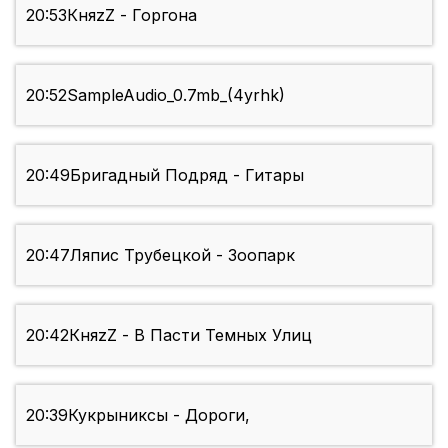
20:53
КняzZ - Горгона
20:52
SampleAudio_0.7mb_(4yrhk)
20:49
Бригадный Подряд - Гитары
20:47
Ляпис Трубецкой - Зоопарк
20:42
КняzZ - В Пасти Темных Улиц
20:39
Кукрыниксы - Дороги,