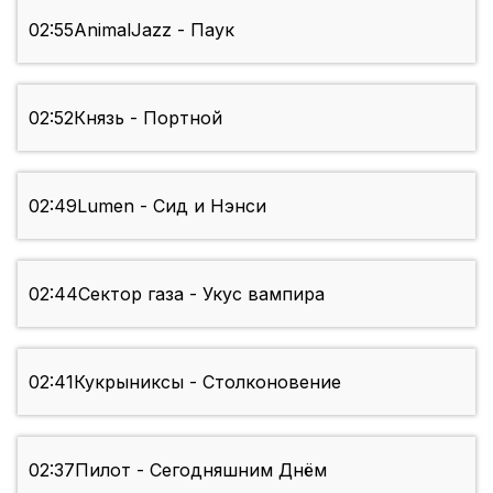
02:55
AnimalJazz - Паук
02:52
Князь - Портной
02:49
Lumen - Сид и Нэнси
02:44
Сектор газа - Укус вампира
02:41
Кукрыниксы - Столконовение
02:37
Пилот - Сегодняшним Днём