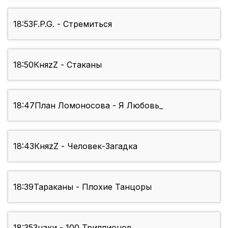
18:53
F.P.G. - Стремиться
18:50
КняzZ - Стаканы
18:47
План Ломоносова - Я Любовь_
18:43
КняzZ - Человек-Загадка
18:39
Тараканы - Плохие Танцоры
18:35
Знаки - 100 Триллионов