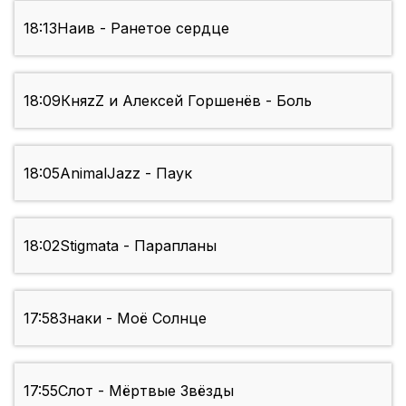
18:13
Наив - Ранетое сердце
18:09
КняzZ и Алексей Горшенёв - Боль
18:05
AnimalJazz - Паук
18:02
Stigmata - Парапланы
17:58
Знаки - Моё Солнце
17:55
Слот - Мёртвые Звёзды