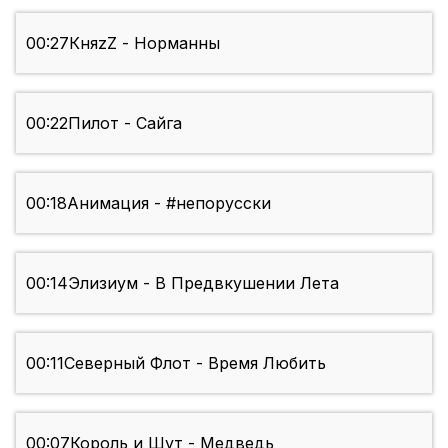
00:27
КняzZ - Норманны
00:22
Пилот - Сайга
00:18
Анимация - #непорусски
00:14
Элизиум - В Предвкушении Лета
00:11
Северный Флот - Время Любить
00:07
Король и Шут - Медведь