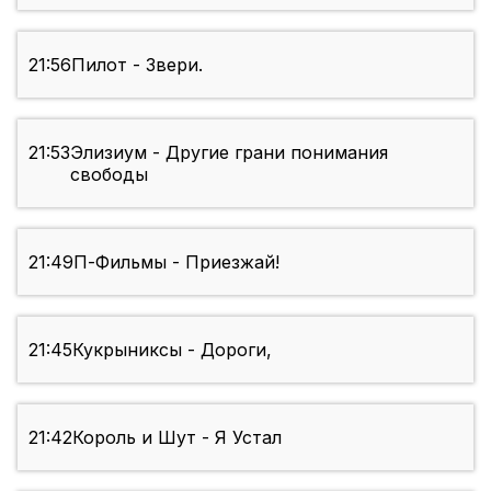
21:56
Пилот - Звери.
21:53
Элизиум - Другие грани понимания
свободы
21:49
П-Фильмы - Приезжай!
21:45
Кукрыниксы - Дороги,
21:42
Король и Шут - Я Устал