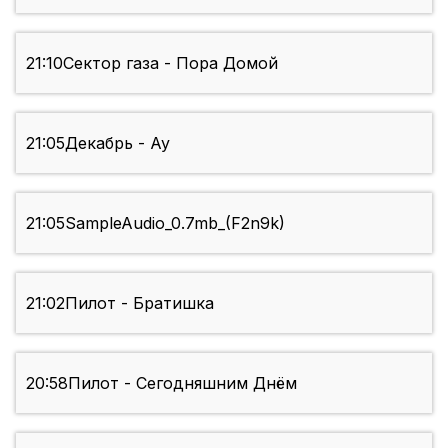
21:10
Сектор газа - Пора Домой
21:05
Декабрь - Ау
21:05
SampleAudio_0.7mb_(F2n9k)
21:02
Пилот - Братишка
20:58
Пилот - Сегодняшним Днём