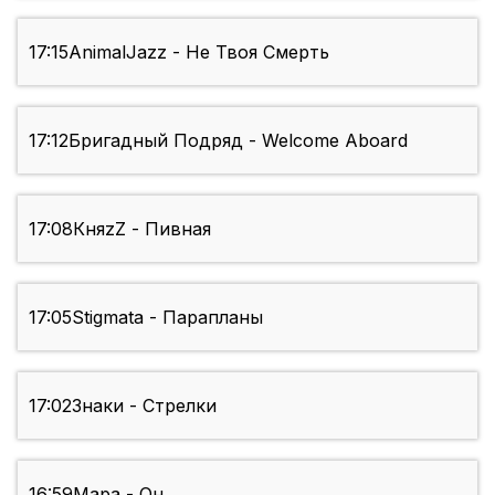
17:15
AnimalJazz - Не Твоя Смерть
17:12
Бригадный Подряд - Welcome Aboard
17:08
КняzZ - Пивная
17:05
Stigmata - Парапланы
17:02
Знаки - Стрелки
16:59
Мара - Он