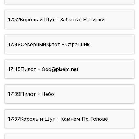
17:52
Король и Шут - Забытые Ботинки
17:49
Северный Флот - Странник
17:45
Пилот - God@pisem.net
17:39
Пилот - Небо
17:37
Король и Шут - Камнем По Голове