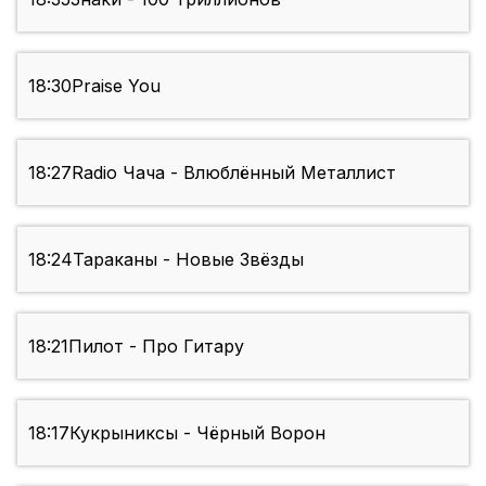
18:30
Praise You
18:27
Radio Чача - Влюблённый Металлист
18:24
Тараканы - Новые Звёзды
18:21
Пилот - Про Гитару
18:17
Кукрыниксы - Чёрный Ворон