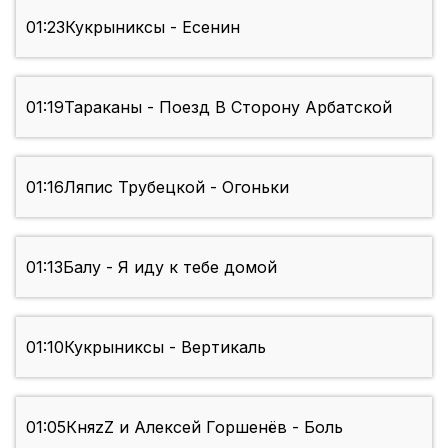
01:23
Кукрыниксы - Есенин
01:19
Тараканы - Поезд В Сторону Арбатской
01:16
Ляпис Трубецкой - Огоньки
01:13
Балу - Я иду к тебе домой
01:10
Кукрыниксы - Вертикаль
01:05
КняzZ и Алексей Горшенёв - Боль