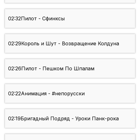
02:32
Пилот - Сфинксы
02:29
Король и Шут - Возвращение Колдуна
02:26
Пилот - Пешком По Шпалам
02:22
Анимация - #непорусски
02:19
Бригадный Подряд - Уроки Панк-рока