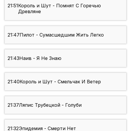
21:51
Король и Шут - Помнят С Горечью
Древляне
21:47
Пилот - Сумасшедшим Жить Легко
21:43
Наив - Я Не Знаю
21:40
Король и Шут - Смельчак И Ветер
21:37
Ляпис Трубецкой - Голуби
21:32
Эпидемия - Смерти Нет