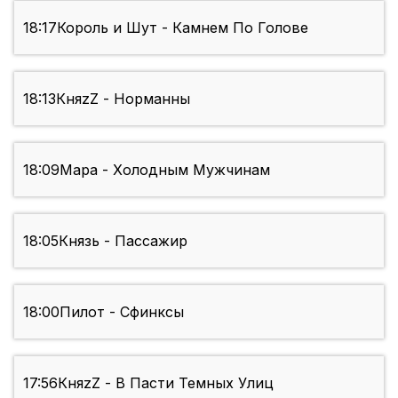
18:17
Король и Шут - Камнем По Голове
18:13
КняzZ - Норманны
18:09
Мара - Холодным Мужчинам
18:05
Князь - Пассажир
18:00
Пилот - Сфинксы
17:56
КняzZ - В Пасти Темных Улиц