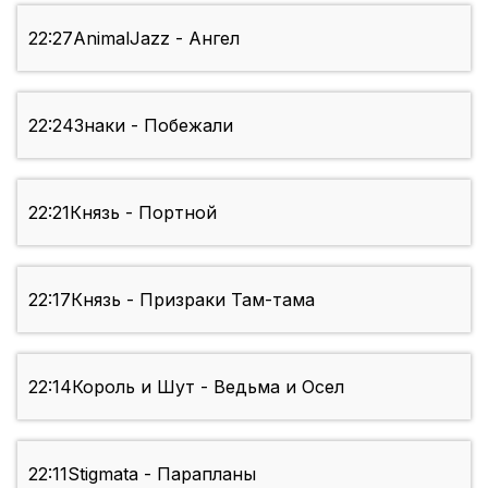
22:27
AnimalJazz - Ангел
22:24
Знаки - Побежали
22:21
Князь - Портной
22:17
Князь - Призраки Там-тама
22:14
Король и Шут - Ведьма и Осел
22:11
Stigmata - Парапланы