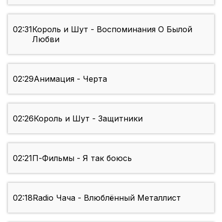
02:31
Король и Шут - Воспоминания О Былой
Любви
02:29
Анимация - Черта
02:26
Король и Шут - Защитники
02:21
П-Фильмы - Я так боюсь
02:18
Radio Чача - Влюблённый Металлист