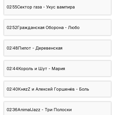
02:55
Сектор газа - Укус вампира
02:52
Гражданская Оборона - Любо
02:48
Пилот - Деревенская
02:44
Король и Шут - Мария
02:40
КняzZ и Алексей Горшенёв - Боль
02:36
AnimalJazz - Три Полоски