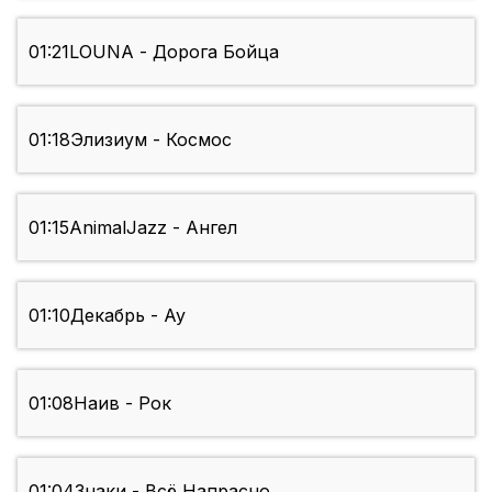
01:21
LOUNA - Дорога Бойца
01:18
Элизиум - Космос
01:15
AnimalJazz - Ангел
01:10
Декабрь - Ау
01:08
Наив - Рок
01:04
Знаки - Всё Напрасно