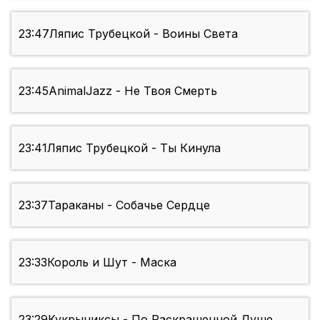
23:47
Ляпис Трубецкой - Воины Света
23:45
AnimalJazz - Не Твоя Смерть
23:41
Ляпис Трубецкой - Ты Кинула
23:37
Тараканы - Собачье Сердце
23:33
Король и Шут - Маска
23:29
Кукрыниксы - По Раскрашенной Душе