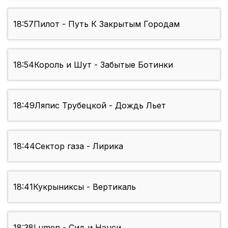
18:57
Пилот - Путь К Закрытым Городам
18:54
Король и Шут - Забытые Ботинки
18:49
Ляпис Трубецкой - Дождь Льет
18:44
Сектор газа - Лирика
18:41
Кукрыниксы - Вертикаль
18:38
Lumen - Сид и Нэнси