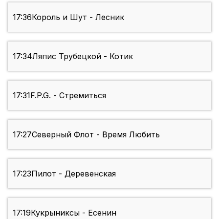
17:36
Король и Шут - Лесник
17:34
Ляпис Трубецкой - Котик
17:31
F.P.G. - Стремиться
17:27
Северный Флот - Время Любить
17:23
Пилот - Деревенская
17:19
Кукрыниксы - Есенин