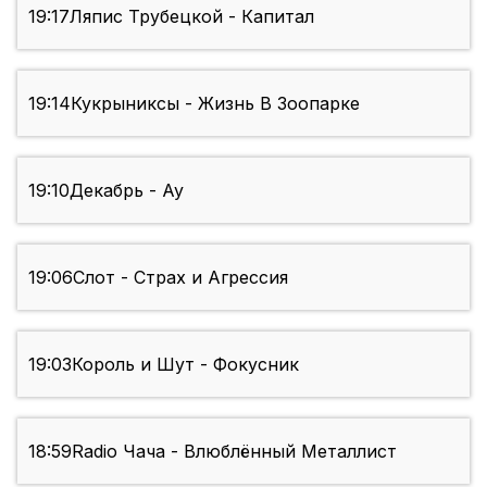
19:17
Ляпис Трубецкой - Капитал
19:14
Кукрыниксы - Жизнь В Зоопарке
19:10
Декабрь - Ау
19:06
Слот - Страх и Агрессия
19:03
Король и Шут - Фокусник
18:59
Radio Чача - Влюблённый Металлист