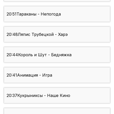
20:51
Тараканы - Непогода
20:48
Ляпис Трубецкой - Харэ
20:44
Король и Шут - Бедняжка
20:41
Анимация - Игра
20:37
Кукрыниксы - Наше Кино