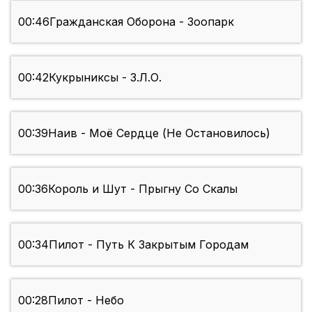
00:46
Гражданская Оборона - Зоопарк
00:42
Кукрыниксы - З.Л.О.
00:39
Наив - Моё Сердце (Не Остановилось)
00:36
Король и Шут - Прыгну Со Скалы
00:34
Пилот - Путь К Закрытым Городам
00:28
Пилот - Небо