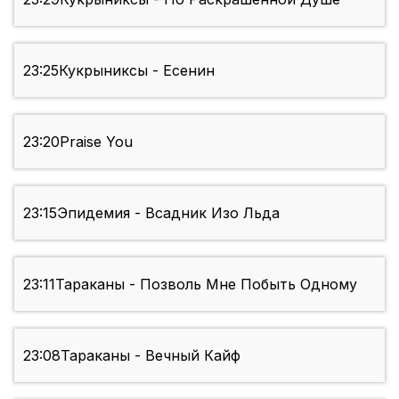
23:25
Кукрыниксы - Есенин
23:20
Praise You
23:15
Эпидемия - Всадник Изо Льда
23:11
Тараканы - Позволь Мне Побыть Одному
23:08
Тараканы - Вечный Кайф