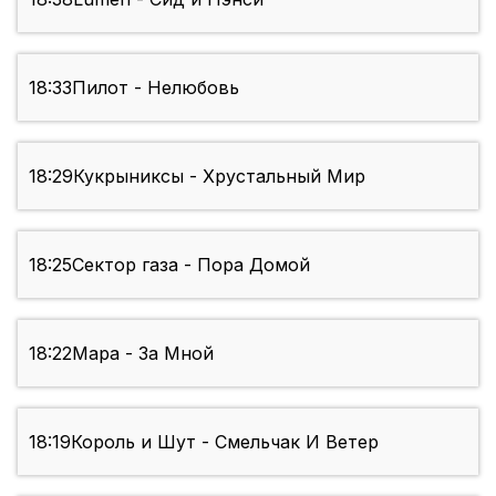
18:33
Пилот - Нелюбовь
18:29
Кукрыниксы - Хрустальный Мир
18:25
Сектор газа - Пора Домой
18:22
Мара - За Мной
18:19
Король и Шут - Смельчак И Ветер