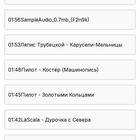
01:56
SampleAudio_0.7mb_(F2n9k)
01:53
Ляпис Трубецкой - Карусели-Мельницы
01:48
Пилот - Костёр (Машинопись)
01:45
Пилот - Золотыми Кольцами
01:42
LaScala - Дурочка с Севера