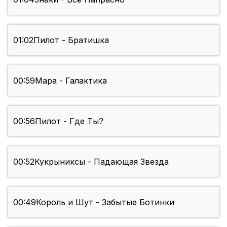
01:02
Пилот - Братишка
00:59
Мара - Галактика
00:56
Пилот - Где Ты?
00:52
Кукрыниксы - Падающая Звезда
00:49
Король и Шут - Забытые Ботинки