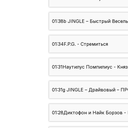
01:38
b JINGLE – Быстрый Весел
01:34
F.P.G. - Стремиться
01:31
Наутилус Помпилиус - Кня
01:31
g JINGLE – Драйвовый – П
01:28
Диктофон и Найк Борзов -