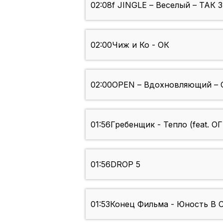
02:08
f JINGLE – Веселый – ТАК 
02:00
Чиж и Ко - ОК
02:00
OPEN – Вдохновляющий – 
01:56
Гребенщик - Тепло (feat. 
01:56
DROP 5
01:53
Конец Фильма - Юность В 