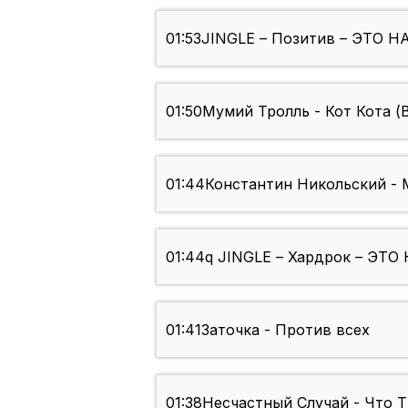
01:53
JINGLE – Позитив – ЭТО НА
01:50
Мумий Тролль - Кот Кота (
01:44
Константин Никольский - 
01:44
q JINGLE – Хардрок – ЭТО 
01:41
Заточка - Против всех
01:38
Несчастный Случай - Что 