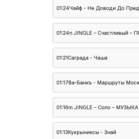
01:24
Чайф - Не Доводи До Пред
01:24
n JINGLE – Счастливый – 
01:21
Саграда - Чаша
01:17
Ва-Банкъ - Маршруты Мос
01:16
m JINGLE – Соло – МУЗЫКА
01:13
Кукрыниксы - Знай