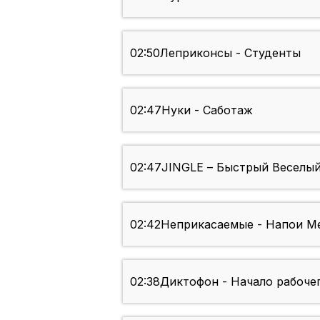
02:50
Леприконсы - Студенты
02:47
Нуки - Саботаж
02:47
JINGLE – Быстрый Веселый
02:42
Неприкасаемые - Напои М
02:38
Диктофон - Начало рабоче