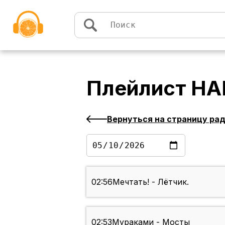
Перейти к содержимому
Плейлист
НА
Вернуться на страницу ра
02:56
Мечтать! - Лётчик.
02:53
Мураками - Мосты