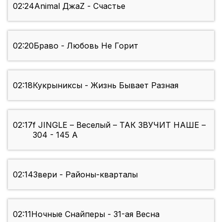
02:24
Animal ДжаZ - Счастье
02:20
Браво - Любовь Не Горит
02:18
Кукрыниксы - Жизнь Бывает Разная
02:17
f JINGLE – Веселый – ТАК ЗВУЧИТ НАШЕ –
304 - 145 A
02:14
Звери - Районы-кварталы
02:11
Ночные Снайперы - 31-ая Весна