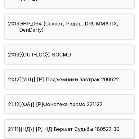
21:13
ЭНР_064 (Секрет, Радар, DRUMMATIX,
DenDerty)
21:13
[{OUT-LOC}] NOCMD
21:12
[{УШ}] [P] Подъемники Завтрак 200622
21:12
[{ФА}] [P]Фонотека промо 221122
21:11
[{ЧД}] [P] ЧД Вершат Судьбы 180522-30