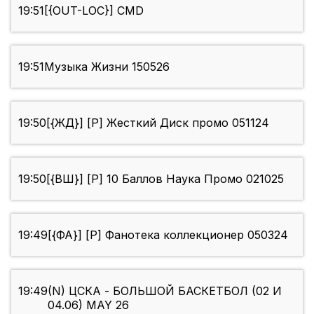
19:51
[{OUT-LOC}] CMD
19:51
Музыка Жизни 150526
19:50
[{ЖД}] [P] Жесткий Диск промо 051124
19:50
[{ВШ}] [P] 10 Баллов Наука Промо 021025
19:49
[{ФА}] [P] Фанотека коллекционер 050324
19:49
(N) ЦСКА - БОЛЬШОЙ БАСКЕТБОЛ (02 И
04.06) MAY 26