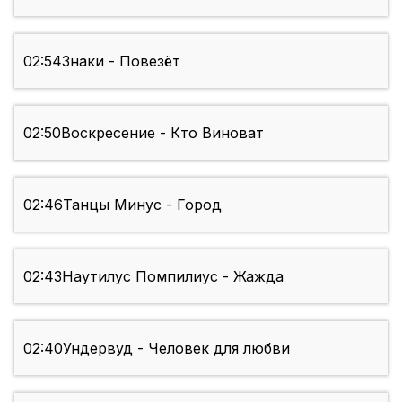
02:54
Знаки - Повезёт
02:50
Воскресение - Кто Виноват
02:46
Танцы Минус - Город
02:43
Наутилус Помпилиус - Жажда
02:40
Ундервуд - Человек для любви