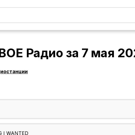
ВОЕ Радио
за
7 мая 2
диостанции
NG I WANTED