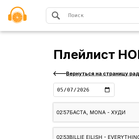
Перейти к содержимому
Плейлист
НО
Вернуться на страницу ра
02:57
БАСТА, MONA - ХУДИ
02:53
BILLIE EILISH - EVERYTHI