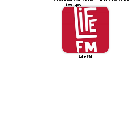
Delta Radio Buzz Beat
K.W. Dein TOP 
Boutique
Life FM