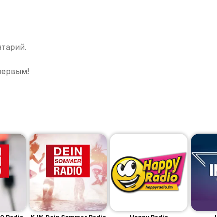
нтарий.
первым!