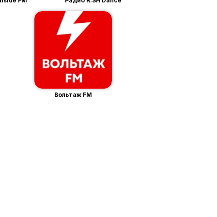
Inside FM
Радио R.SH Dance
Вольтаж FM