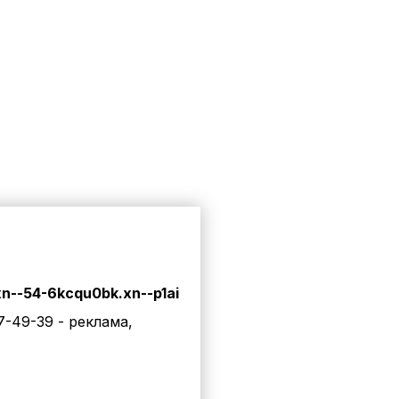
xn--54-6kcqu0bk.xn--p1ai
7-49-39
- реклама
,