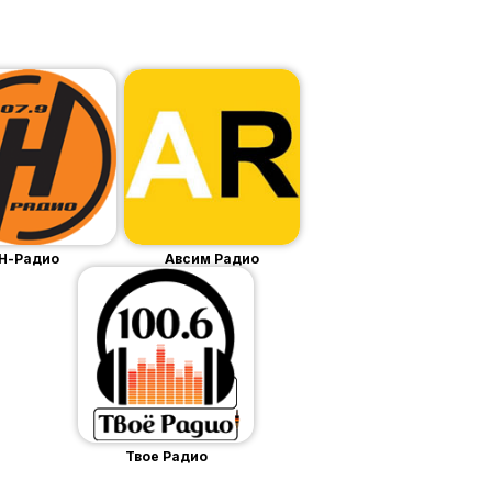
Н-Радио
Авсим Радио
Твое Радио