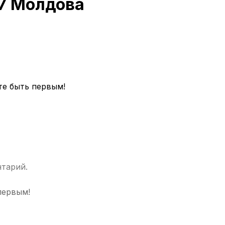
 7 Молдова
те быть первым!
нтарий.
первым!