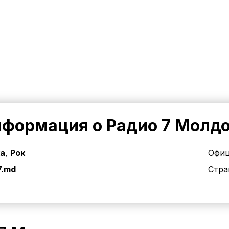
формация о Радио 7 Молд
ка
,
Рок
Офиц
7.md
Стра