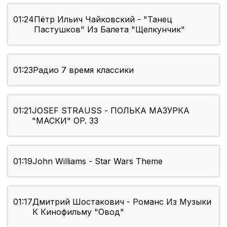
01:24
Пётр Ильич Чайковский - "Танец
Пастушков" Из Балета "Щелкунчик"
01:23
Радио 7 время классики
01:21
JOSEF STRAUSS - ПОЛЬКА МАЗУРКА
"МАСКИ" OP. 33
01:19
John Williams - Star Wars Theme
01:17
Дмитрий Шостакович - Романс Из Музыки
К Кинофильму "Овод"