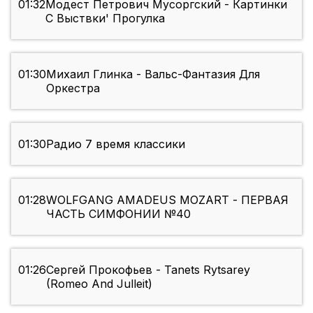
01:32
Модест Петрович Мусоргский - Картинки
С Выствки' Прогулка
01:30
Михаил Глинка - Вальс-Фантазия Для
Оркестра
01:30
Радио 7 время классики
01:28
WOLFGANG AMADEUS MOZART - ПЕРВАЯ
ЧАСТЬ СИМФОНИИ №40
01:26
Сергей Прокофьев - Tanets Rytsarey
(Romeo And Julleit)