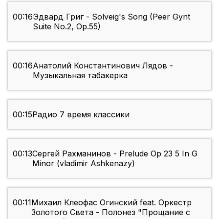
00:16
Эдвард Григ - Solveig's Song (Peer Gynt
Suite No.2, Op.55)
00:16
Анатолий Константинович Лядов -
Музыкальная табакерка
00:15
Радио 7 время классики
00:13
Сергей Рахманинов - Prelude Op 23 5 In G
Minor (vladimir Ashkenazy)
00:11
Михаил Клеофас Огинский feat. Оркестр
Золотого Света - Полонез "Прощание с