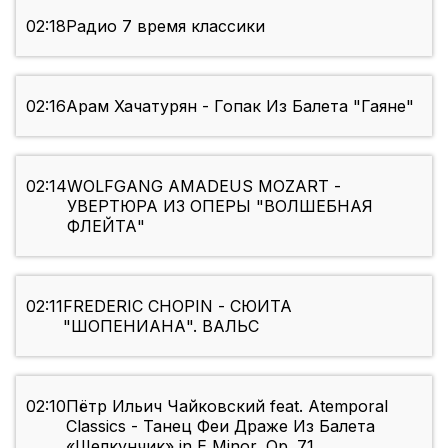
02:18
Радио 7 время классики
02:16
Арам Хачатурян - Гопак Из Балета "Гаяне"
02:14
WOLFGANG AMADEUS MOZART -
УВЕРТЮРА ИЗ ОПЕРЫ "ВОЛШЕБНАЯ
ФЛЕЙТА"
02:11
FREDERIC CHOPIN - СЮИТА
"ШОПЕНИАНА". ВАЛЬС
02:10
Пётр Ильич Чайковский feat. Atemporal
Classics - Танец Феи Драже Из Балета
«Щелкунчик» in E Minor, Op. 71