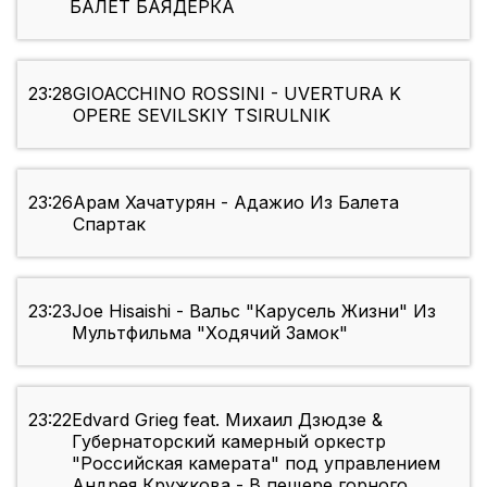
БАЛЕТ БАЯДЕРКА
23:28
GIOACCHINO ROSSINI - UVERTURA K
OPERE SEVILSKIY TSIRULNIK
23:26
Арам Хачатурян - Адажио Из Балета
Спартак
23:23
Joe Hisaishi - Вальс "Карусель Жизни" Из
Мультфильма "Ходячий Замок"
23:22
Edvard Grieg feat. Михаил Дзюдзе &
Губернаторский камерный оркестр
"Российская камерата" под управлением
Андрея Кружкова - В пещере горного