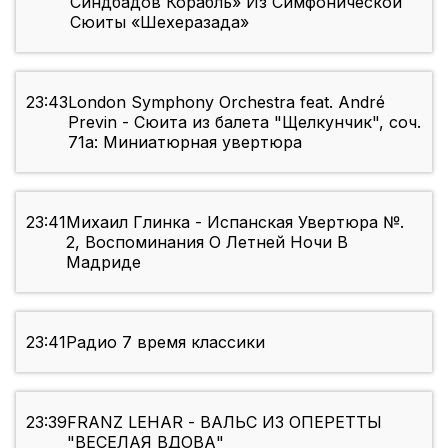
Синдбадов Корабль» Из Симфонической
Сюиты «Шехеразада»
23:43
London Symphony Orchestra feat. André
Previn - Сюита из балета "Щелкунчик", соч.
71а: Миниатюрная увертюра
23:41
Михаил Глинка - Испанская Увертюра №.
2, Воспоминания О Летней Ночи В
Мадриде
23:41
Радио 7 время классики
23:39
FRANZ LEHAR - ВАЛЬС ИЗ ОПЕРЕТТЫ
"ВЕСЕЛАЯ ВДОВА"