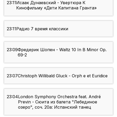
23:11
Исаак Дунаевский - Увертюра К
Кинофильму «Дети Капитана Гранта»
23:11
Радио 7 время классики
23:09
Фредерик Шопен - Waltz 10 In B Minor Op.
69-2
23:07
Christoph Willibald Gluck - Orph e et Euridice
23:04
London Symphony Orchestra feat. André
Previn - Сюита из балета "Лебединое
озеро", соч. 20а: Испанский танец