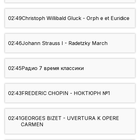
02:49
Christoph Willibald Gluck - Orph e et Euridice
02:46
Johann Strauss I - Radetzky March
02:45
Радио 7 время классики
02:43
FREDERIC CHOPIN - НОКТЮРН №1
02:41
GEORGES BIZET - UVERTURA K OPERE
CARMEN