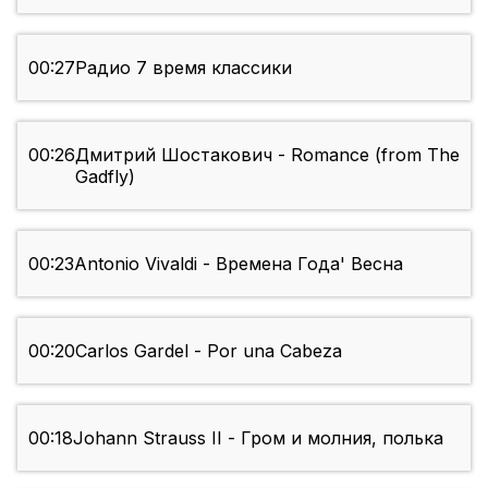
00:27
Радио 7 время классики
00:26
Дмитрий Шостакович - Romance (from The
Gadfly)
00:23
Antonio Vivaldi - Времена Года' Весна
00:20
Carlos Gardel - Por una Cabeza
00:18
Johann Strauss II - Гром и молния, полька