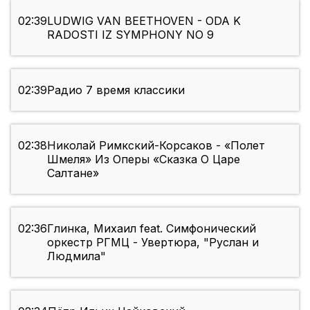
02:39
LUDWIG VAN BEETHOVEN - ODA K
RADOSTI IZ SYMPHONY NO 9
02:39
Радио 7 время классики
02:38
Николай Римкский-Корсаков - «Полет
Шмеля» Из Оперы «Сказка О Царе
Салтане»
02:36
Глинка, Михаил feat. Симфонический
оркестр РГМЦ - Увертюра, "Руслан и
Людмила"