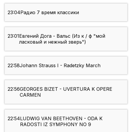
23:04
Радио 7 время классики
23:01
Евгений Дога - Вальс (Из к / ф "мой
ласковый и нежный зверь")
22:58
Johann Strauss I - Radetzky March
22:56
GEORGES BIZET - UVERTURA K OPERE
CARMEN
22:54
LUDWIG VAN BEETHOVEN - ODA K
RADOSTI IZ SYMPHONY NO 9