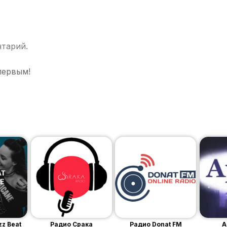
нтарий.
первым!
zz Beat
Радио Срака
Радио Donat FM
A