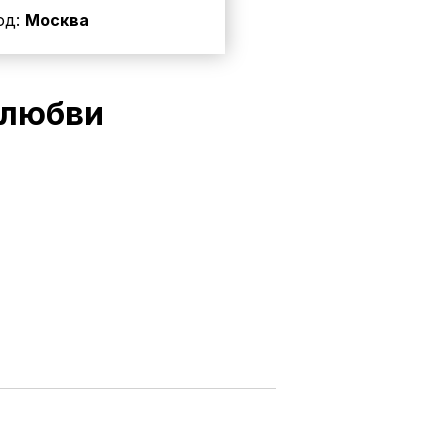
од:
Москва
 любви