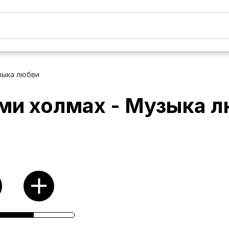
зыка любви
еми холмах - Музыка 