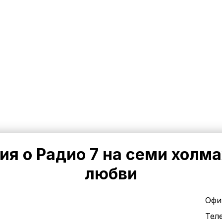
я о Радио 7 на семи холма
любви
Офи
Тел