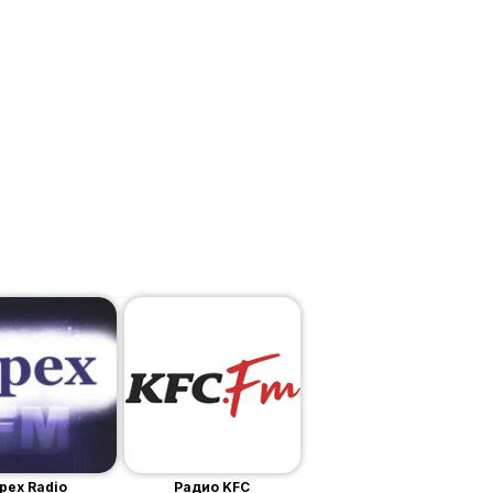
pex Radio
Радио KFC