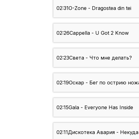
02:31
O-Zone - Dragostea din tei
02:26
Cappella - U Got 2 Know
02:23
Света - Что мне делать?
02:19
Оскар - Бег по острию нож
02:15
Gala - Everyone Has Inside
02:11
Дискотека Авария - Некуда