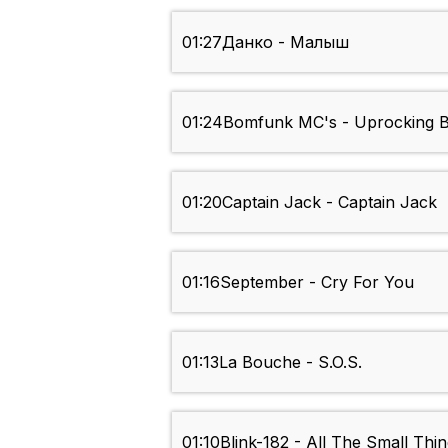
01:27
Данко - Малыш
01:24
Bomfunk MC's - Uprocking B
01:20
Captain Jack - Captain Jack
01:16
September - Cry For You
01:13
La Bouche - S.O.S.
01:10
Blink-182 - All The Small Thi