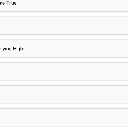
me True
Flying High