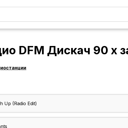
дио DFM Дискач 90 х
з
диостанции
h Up (Radio Edit)
ants