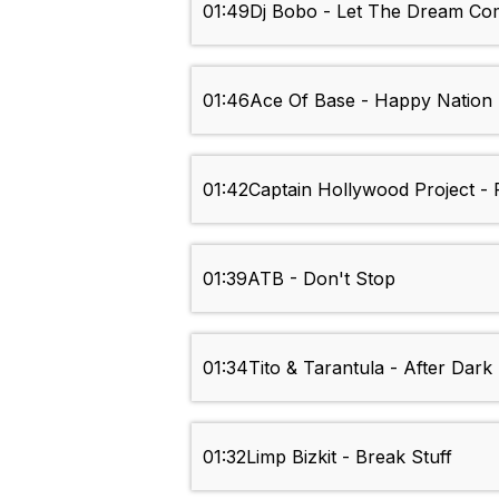
01:49
Dj Bobo - Let The Dream Co
01:46
Ace Of Base - Happy Nation
01:42
Captain Hollywood Project - 
01:39
ATB - Don't Stop
01:34
Tito & Tarantula - After Dark
01:32
Limp Bizkit - Break Stuff