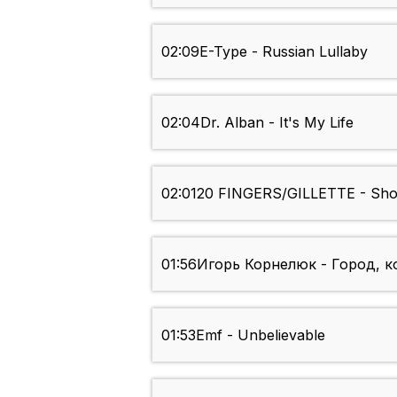
02:09
E-Type - Russian Lullaby
02:04
Dr. Alban - It's My Life
02:01
20 FINGERS/GILLETTE - Sho
01:56
Игорь Корнелюк - Город, к
01:53
Emf - Unbelievable