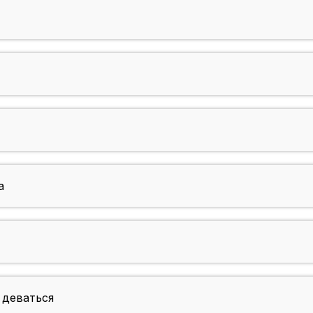
а
 деваться