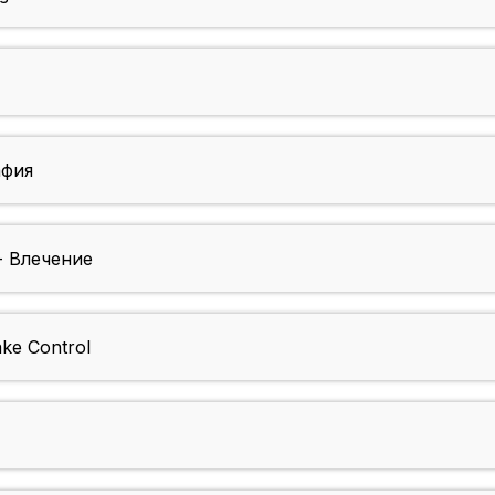
афия
- Влечение
ake Control