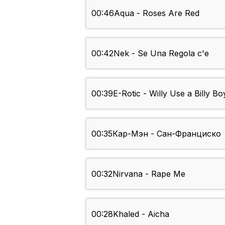
00:46
Aqua - Roses Are Red
00:42
Nek - Se Una Regola c'e
00:39
E-Rotic - Willy Use a Billy Bo
00:35
Кар-Мэн - Сан-Франциско
00:32
Nirvana - Rape Me
00:28
Khaled - Aicha