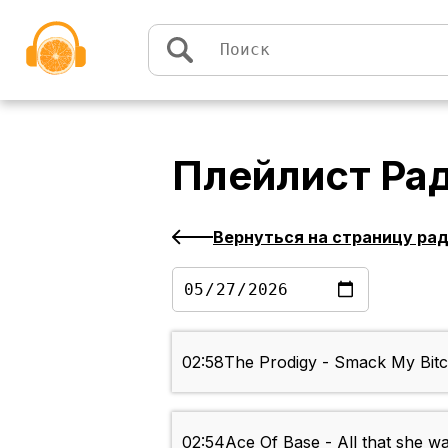
Перейти к содержимому
Плейлист
Ра
Вернуться на страницу ра
02:58
The Prodigy - Smack My Bitc
02:54
Ace Of Base - All that she w