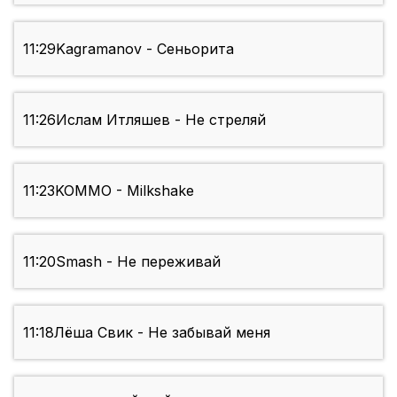
11:29
Kagramanov - Сеньорита
11:26
Ислам Итляшев - Не стреляй
11:23
KOMMO - Milkshake
11:20
Smash - Не переживай
11:18
Лёша Свик - Не забывай меня