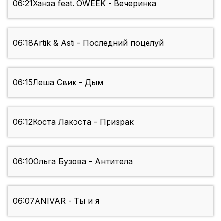
06:21
Ханза feat. OWEEK - Вечеринка
06:18
Artik & Asti - Последний поцелуй
06:15
Леша Свик - Дым
06:12
Коста Лакоста - Призрак
06:10
Ольга Бузова - Антитела
06:07
ANIVAR - Ты и я