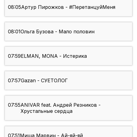
08:05
Артур Пирожков - #ПеретанцуйМеня
08:01
Ольга Бузова - Мало половин
07:59
ELMAN, MONA - Истерика
07:57
Gazan - СУЕТОЛОГ
07:55
ANIVAR feat. Андрей Резников -
Хрустальные сердца
07:51
Миша Марвин - Ай-яй-яй