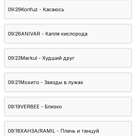
09:29
Konfuz - Касаюсь
09:26
ANIVAR - Капля кислорода
09:23
Markul - Худший друг
09:21
Мохито - Звезды в лужах
09:19
VERBEE - Близко
09:18
ХАНЗА/RAMIL - Плачь и танцуй