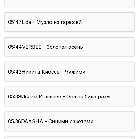
05:47
Lida - Музло из гаражей
05:44
VERBEE - Золотая осень
05:42
Никита Киоссе - Чужими
05:39
Ислам Итляшев - Она любила розы
05:36
DAASHA - Синими ракетами