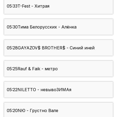
05:33
T-Fest - Хитрая
05:30
Тима Белорусских - Алёнка
05:28
GAYAZOV$ BROTHER$ - Синий иней
05:25
Rauf & Faik - метро
05:22
NILETTO - невывоЗИМАя
05:20
NЮ - Грустно Вале