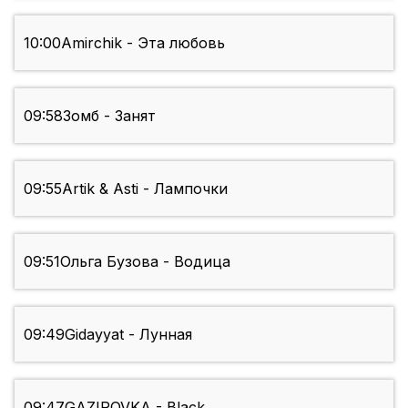
10:00
Amirchik - Эта любовь
09:58
Зомб - Занят
09:55
Artik & Asti - Лампочки
09:51
Ольга Бузова - Водица
09:49
Gidayyat - Лунная
09:47
GAZIROVKA - Black