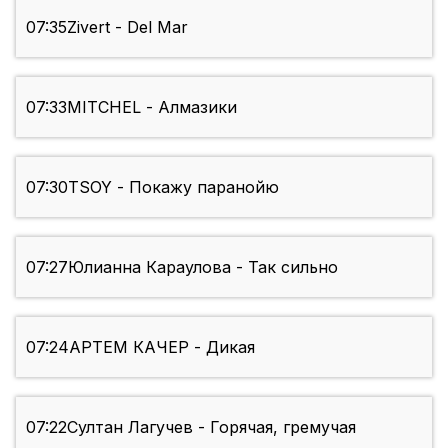
07:35
Zivert - Del Mar
07:33
MITCHEL - Алмазики
07:30
TSOY - Покажу паранойю
07:27
Юлианна Караулова - Так сильно
07:24
АРТЕМ КАЧЕР - Дикая
07:22
Султан Лагучев - Горячая, гремучая