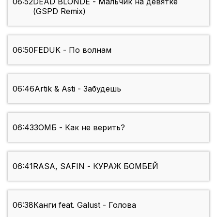
06:52
DEAD BLONDE - Мальчик на девятке
(GSPD Remix)
06:50
FEDUK - По волнам
06:46
Artik & Asti - Забудешь
06:43
ЗОМБ - Как не верить?
06:41
RASA, SAFIN - КУРАЖ БОМБЕЙ
06:38
Канги feat. Galust - Голова