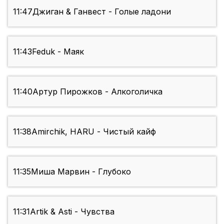
11:47
Джиган & Ганвест - Голые ладони
11:43
Feduk - Маяк
11:40
Артур Пирожков - Алкоголичка
11:38
Amirchik, HARU - Чистый кайф
11:35
Миша Марвин - Глубоко
11:31
Artik & Asti - Чувства