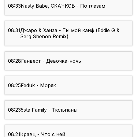
08:33
Nasty Babe, СКАЧКОВ - По глазам
08:31
Джаро & Ханза - Ты мой кайф (Eddie G &
Serg Shenon Remix)
08:28
Ганвест - Девочка-ночь
08:25
Feduk - Моряк
08:23
5sta Family - Тюльпаны
08:21
Кравц - Что с ней