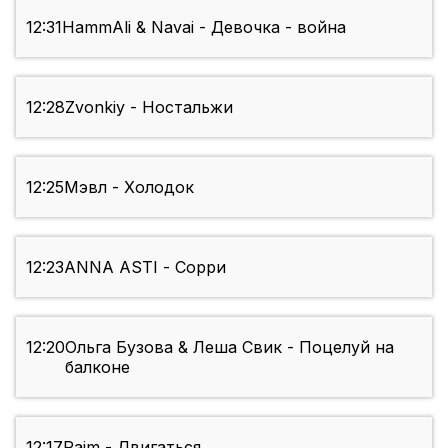
12:31
HammAli & Navai - Девочка - война
12:28
Zvonkiy - Ностальжи
12:25
Мэвл - Холодок
12:23
ANNA ASTI - Сорри
12:20
Ольга Бузова & Леша Свик - Поцелуй на
балконе
12:17
Raim - Двигаться