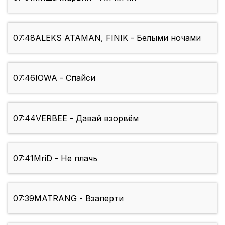
07:48
ALEKS ATAMAN, FINIK - Белыми ночами
07:46
IOWA - Спайси
07:44
VERBEE - Давай взорвём
07:41
MriD - Не плачь
07:39
MATRANG - Взаперти