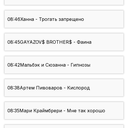
08:46
Ханна - Трогать запрещено
08:45
GAYAZOV$ BROTHER$ - Фаина
08:42
Мальбэк и Сюзанна - Гипнозы
08:38
Артем Пивоваров - Кислород
08:35
Мари Краймбрери - Мне так хорошо