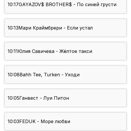
10:17
GAYAZOV$ BROTHER$ - По синей грусти
10:13
Мари Краймбрери - Если устал
10:11
Юлия Савичева - Жёлтое такси
10:08
Bahh Tee, Turken - Уходи
10:05
Ганвест - Луи Питон
10:03
FEDUK - Море любви