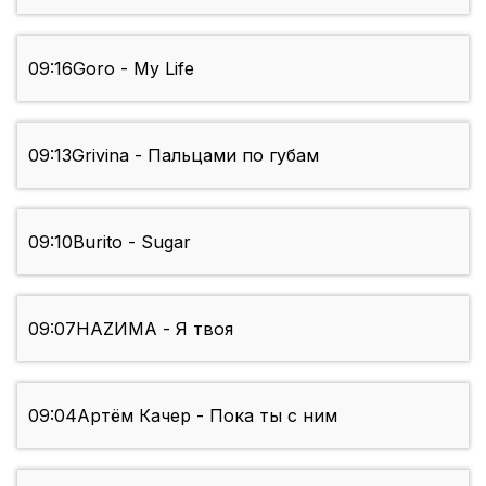
09:16
Goro - My Life
09:13
Grivina - Пальцами по губам
09:10
Burito - Sugar
09:07
НАZИМА - Я твоя
09:04
Артём Качер - Пока ты с ним