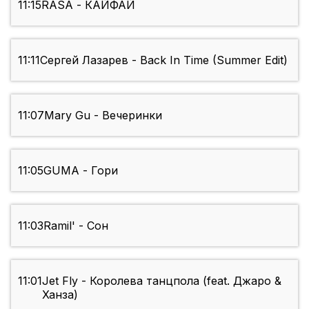
11:15
RASA - КАЙФАЙ
11:11
Сергей Лазарев - Back In Time (Summer Edit)
11:07
Mary Gu - Вечеринки
11:05
GUMA - Гори
11:03
Ramil' - Сон
11:01
Jet Fly - Королева танцпола (feat. Джаро &
Ханза)