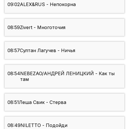
09:02
ALEX&RUS - Непокорна
08:59
Zivert - Многоточия
08:57
Султан Лагучев - Ничья
08:54
NEBEZAO/АНДРЕЙ ЛЕНИЦКИЙ - Как ты
там
08:51
Леша Свик - Стерва
08:49
NILETTO - Подойди