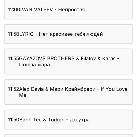
12:00
IVAN VALEEV - Непростая
11:58
LYRIQ - Нет красивее тебя людей
11:55
GAYAZOV$ BROTHER$ & Filatov & Karas -
Пошла жара
11:52
Alex Davia & Мари Краймбрери - If You Love
Me
11:50
Bahh Tee & Turken - До утра