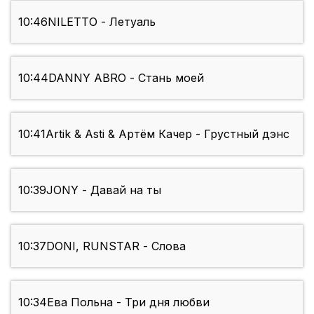
10:46
NILETTO - Летуаль
10:44
DANNY ABRO - Стань моей
10:41
Artik & Asti & Артём Качер - Грустный дэнс
10:39
JONY - Давай на ты
10:37
DONI, RUNSTAR - Слова
10:34
Ева Польна - Три дня любви