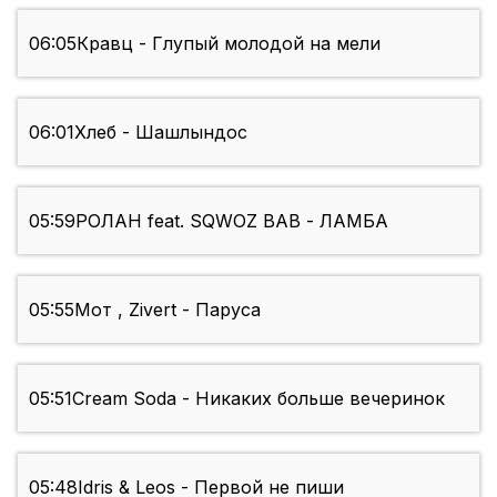
06:05
Кравц - Глупый молодой на мели
06:01
Хлеб - Шашлындос
05:59
РОЛАН feat. SQWOZ BAB - ЛАМБА
05:55
Мот , Zivert - Паруса
05:51
Cream Soda - Никаких больше вечеринок
05:48
Idris & Leos - Первой не пиши