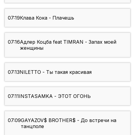
07:19
Клава Кока - Плачешь
07:16
Адлер Коцба feat TIMRAN - Запах моей
женщины
07:13
NILETTO - Ты такая красивая
07:11
INSTASAMKA - ЭТОТ ОГОНЬ
07:09
GAYAZOV$ BROTHER$ - До встречи на
танцполе