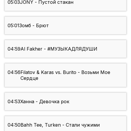
05:03
JONY - Пустой стакан
05:01
Зомб - Брют
04:59
Al Fakher - #МУЗЫКАДЛЯДУШИ
04:56
Filatov & Karas vs. Burito - Возьми Мое
Сердце
04:53
Ханна - Девочка рок
04:50
Bahh Tee, Turken - Стали чужими