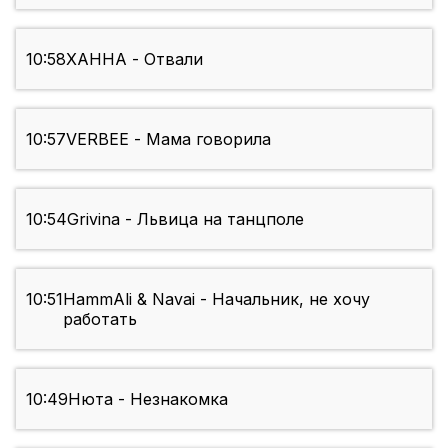
10:58
ХАННА - Отвали
10:57
VERBEE - Мама говорила
10:54
Grivina - Львица на танцполе
10:51
HammAli & Navai - Начальник, не хочу
работать
10:49
Нюта - Незнакомка