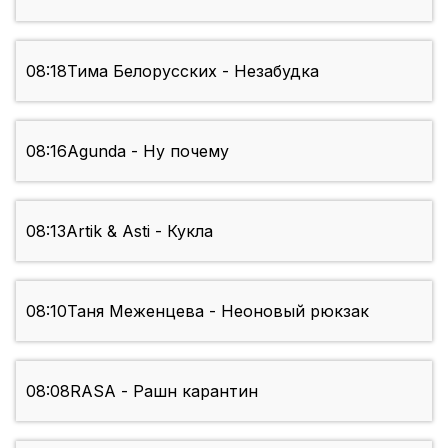
08:18
Тима Белорусских - Незабудка
08:16
Agunda - Ну почему
08:13
Artik & Asti - Кукла
08:10
Таня Меженцева - Неоновый рюкзак
08:08
RASA - Рашн карантин