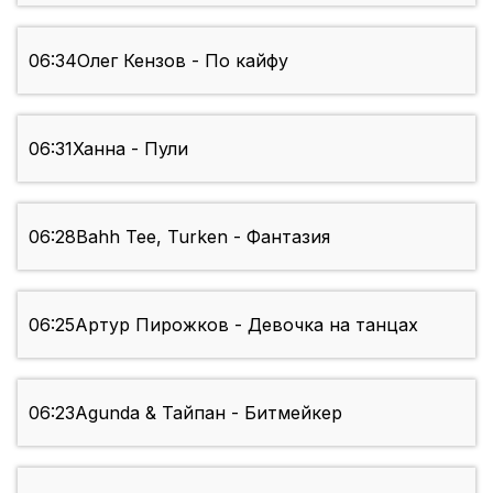
06:34
Олег Кензов - По кайфу
06:31
Ханна - Пули
06:28
Bahh Tee, Turken - Фантазия
06:25
Артур Пирожков - Девочка на танцах
06:23
Agunda & Тайпан - Битмейкер