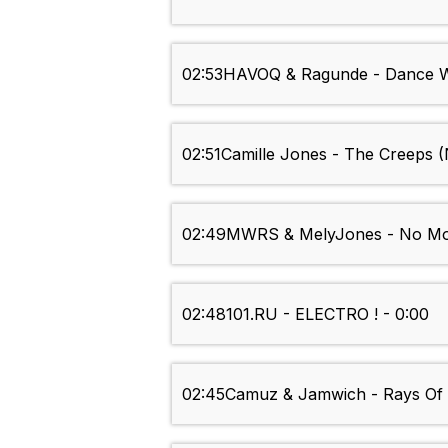
02:53
HAVOQ & Ragunde - Dance Wi
02:51
Camille Jones - The Creeps 
02:49
MWRS & MelyJones - No Mor
02:48
101.RU - ELECTRO ! - 0:00
02:45
Camuz & Jamwich - Rays Of 