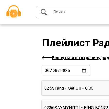
Перейти к содержимому
Плейлист
Рад
Вернуться на страницу ра
02:59
Tang - Get Up - 0:00
02:56
SAYMYNITTI - BING BONG! 