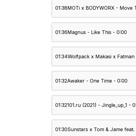
01:38
MOTi x BODYWORX - Move Th
01:36
Magnus - Like This - 0:00
01:34
Wolfpack x Makasi x Fatman
01:32
Awaker - One Time - 0:00
01:32
101.ru (2021) - Jingle_up_1 - 
01:30
Sunstars x Tom & Jame feat. 