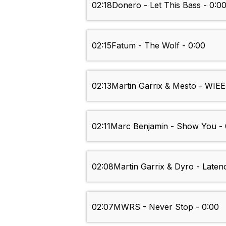
02:18
Donero - Let This Bass - 0:0
02:15
Fatum - The Wolf - 0:00
02:13
Martin Garrix & Mesto - WIEE 
02:11
Marc Benjamin - Show You - 
02:08
Martin Garrix & Dyro - Laten
02:07
MWRS - Never Stop - 0:00