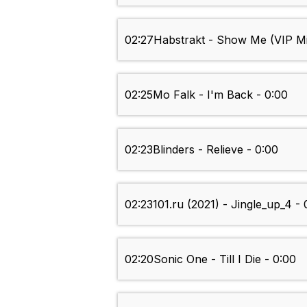
02:27
Habstrakt - Show Me (VIP Mi
02:25
Mo Falk - I'm Back - 0:00
02:23
Blinders - Relieve - 0:00
02:23
101.ru (2021) - Jingle_up_4 - 
02:20
Sonic One - Till I Die - 0:00