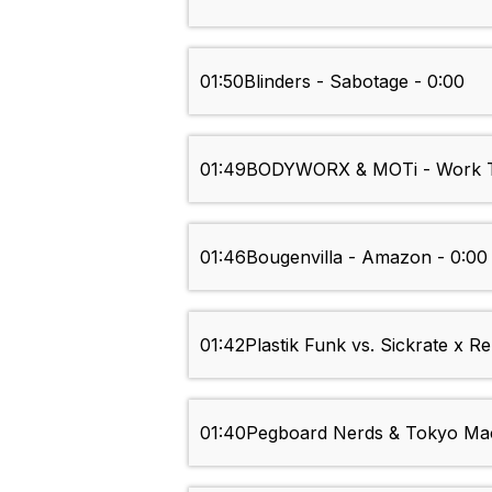
01:50
Blinders - Sabotage - 0:00
01:49
BODYWORX & MOTi - Work Th
01:46
Bougenvilla - Amazon - 0:00
01:42
Plastik Funk vs. Sickrate x R
01:40
Pegboard Nerds & Tokyo Mac