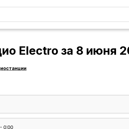
ио Electro
за
8 июня 
диостанции
- 0:00