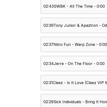
02:43
SWBK - All The Time - 0:00
02:39
Tony Junior & Apaztron - Odi
02:37
Nitro Fun - Warp Zone - 0:0
02:34
Jerre - On The Floor - 0:00
02:31
Cleez - Is It Love (Cleez VIP 
02:29
Sick Individuals - Bring It Ho