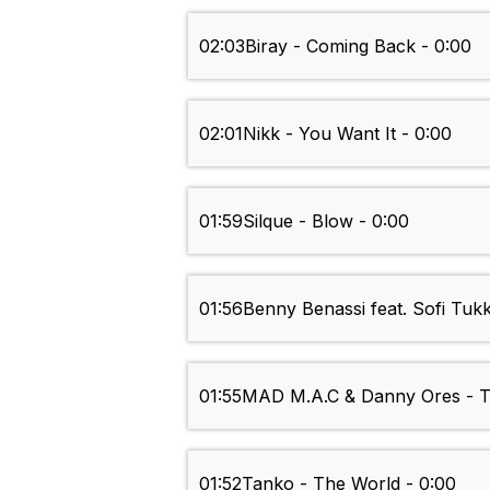
02:03
Biray - Coming Back - 0:00
02:01
Nikk - You Want It - 0:00
01:59
Silque - Blow - 0:00
01:56
Benny Benassi feat. Sofi Tuk
01:55
MAD M.A.C & Danny Ores - T
01:52
Tanko - The World - 0:00