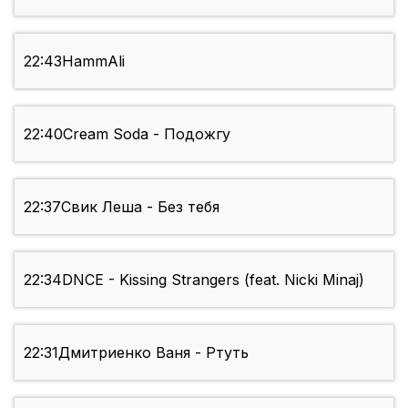
22:43
HammAli
22:40
Cream Soda - Подожгу
22:37
Свик Леша - Без тебя
22:34
DNCE - Kissing Strangers (feat. Nicki Minaj)
22:31
Дмитриенко Ваня - Ртуть