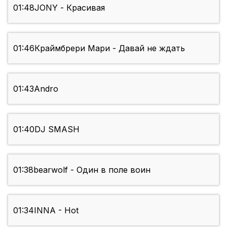
01:48
JONY - Красивая
01:46
Краймбрери Мари - Давай не ждать
01:43
Andro
01:40
DJ SMASH
01:38
bearwolf - Один в поле воин
01:34
INNA - Hot