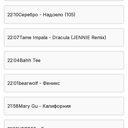
22:10
Серебро - Надоело (105)
22:07
Tame Impala - Dracula (JENNIE Remix)
22:04
Bahh Tee
22:01
bearwolf - Феникс
21:58
Mary Gu - Калифорния