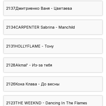
21:37
Дмитриенко Ваня - Цветаева
21:34
CARPENTER Sabrina - Manchild
21:31
HOLLYFLAME - Тону
21:28
Akmal' - Из-за тебя
21:26
Кока Клава - До весны
21:23
THE WEEKND - Dancing In The Flames