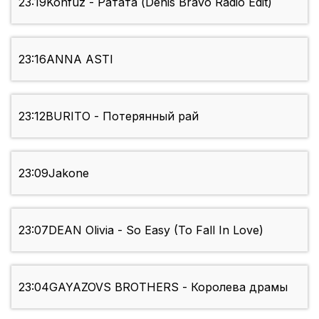
23:19
Konfuz - Ратата (Denis Bravo Radio Edit)
23:16
ANNA ASTI
23:12
BURITO - Потерянный рай
23:09
Jakone
23:07
DEAN Olivia - So Easy (To Fall In Love)
23:04
GAYAZOVS BROTHERS - Королева драмы