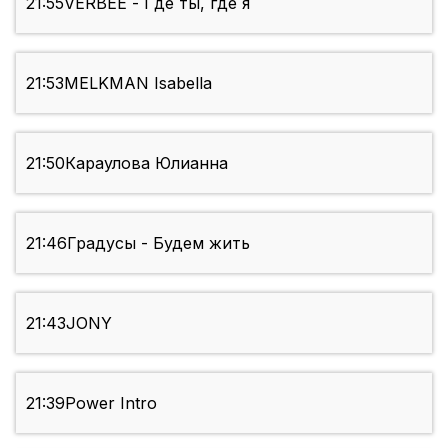
21:55
VERBEE - Где ты, где я
21:53
MELKMAN Isabella
21:50
Караулова Юлианна
21:46
Градусы - Будем жить
21:43
JONY
21:39
Power Intro