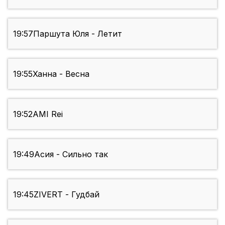
19:57
Паршута Юля - Летит
19:55
Ханна - Весна
19:52
AMI Rei
19:49
Асия - Сильно так
19:45
ZIVERT - Гудбай