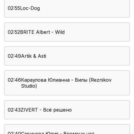
02:55
Loc-Dog
02:52
BRITE Albert - Wild
02:49
Artik & Asti
02:46
Караулова Юлианна - Вилы (Reznikov
Studio)
02:43
ZIVERT - Всё решено
02:40
Савичева Юлия - Времени нет