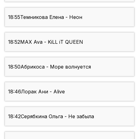
18:55
Темникова Елена - Неон
18:52
MAX Ava - KiLL iT QUEEN
18:50
Абрикоса - Море волнуется
18:46
Лорак Ани - Alive
18:42
Серябкина Ольга - Не забыла