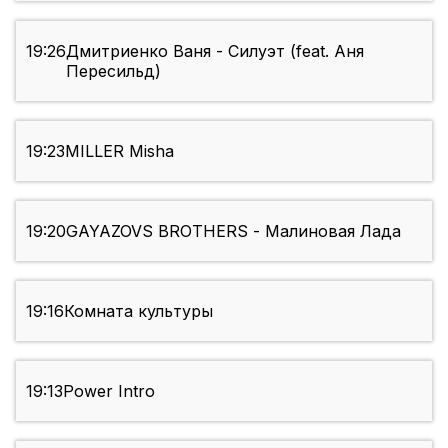
19:26
Дмитриенко Ваня - Силуэт (feat. Аня
Пересильд)
19:23
MILLER Misha
19:20
GAYAZOVS BROTHERS - Малиновая Лада
19:16
Комната культуры
19:13
Power Intro