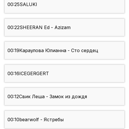
00:25
SALUKI
00:22
SHEERAN Ed - Azizam
00:19
Караулова Юлианна - Сто сердец
00:16
ICEGERGERT
00:12
Свик Леша - Замок из дождя
00:10
bearwolf - Ястребы