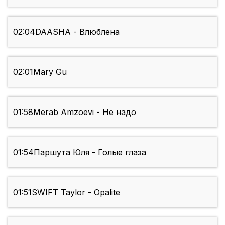
02:04
DAASHA - Влюблена
02:01
Mary Gu
01:58
Merab Amzoevi - Не надо
01:54
Паршута Юля - Голые глаза
01:51
SWIFT Taylor - Opalite