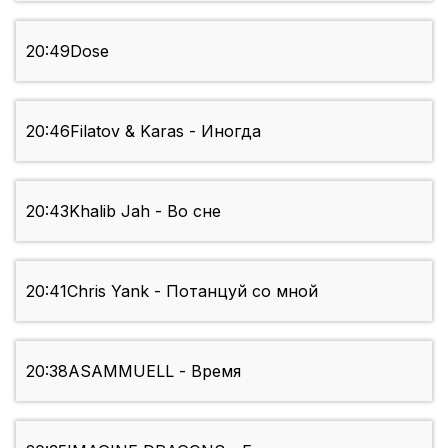
20:49
Dose
20:46
Filatov & Karas - Иногда
20:43
Khalib Jah - Во сне
20:41
Chris Yank - Потанцуй со мной
20:38
ASAMMUELL - Время