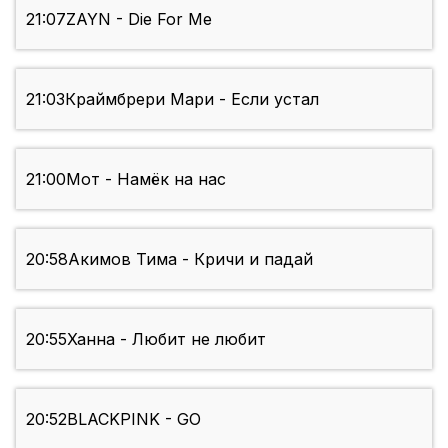
21:07
ZAYN - Die For Me
21:03
Краймбрери Мари - Если устал
21:00
Мот - Намёк на нас
20:58
Акимов Тима - Кричи и падай
20:55
Ханна - Любит не любит
20:52
BLACKPINK - GO