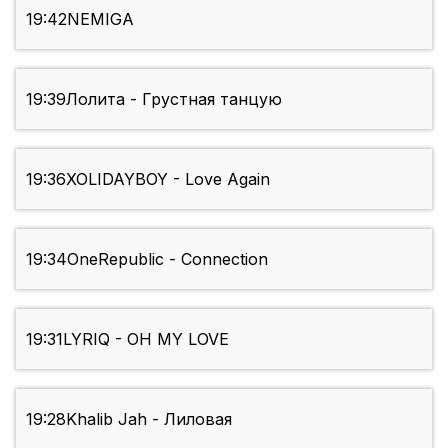
19:42
NEMIGA
19:39
Лолита - Грустная танцую
19:36
XOLIDAYBOY - Love Again
19:34
OneRepublic - Connection
19:31
LYRIQ - OH MY LOVE
19:28
Khalib Jah - Лиловая