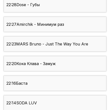
22:28
Dose - Губы
22:27
Amirchik - Минимум раз
22:23
MARS Bruno - Just The Way You Are
22:20
Кока Клава - Замуж
22:16
Баста
22:14
SODA LUV