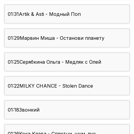
01:31
Artik & Asti - Модный Поп
01:29
Марвин Миша - Останови планету
01:25
Серябкина Ольга - Медляк с Олей
01:22
MILKY CHANCE - Stolen Dance
01:18
Звонкий
01:16
Кока Клава - Сплетни. шум. лук