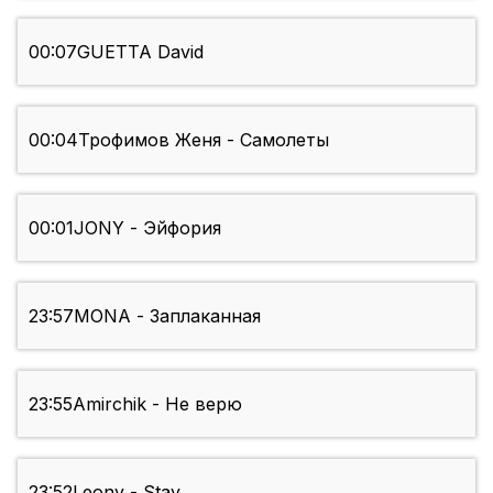
00:07
GUETTA David
00:04
Трофимов Женя - Самолеты
00:01
JONY - Эйфория
23:57
MONA - Заплаканная
23:55
Amirchik - Не верю
23:52
Leony - Stay