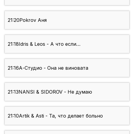
21:20
Pokrov Аня
21:18
Idris & Leos - А что если…
21:16
А-Студио - Она не виновата
21:13
NANSI & SIDOROV - Не думаю
21:10
Artik & Asti - Та, что делает больно