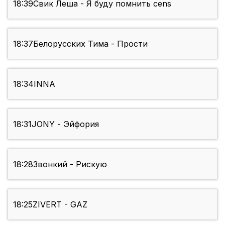
18:39
Свик Леша - Я буду помнить cens
18:37
Белорусских Тима - Прости
18:34
INNA
18:31
JONY - Эйфория
18:28
Звонкий - Рискую
18:25
ZIVERT - GAZ