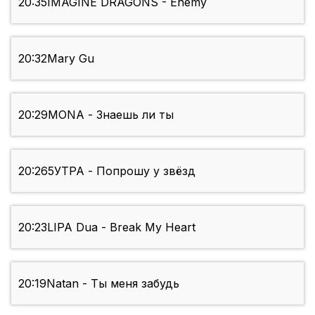
20:35
IMAGINE DRAGONS - Enemy
20:32
Mary Gu
20:29
MONA - Знаешь ли ты
20:26
5УТРА - Попрошу у звёзд
20:23
LIPA Dua - Break My Heart
20:19
Natan - Ты меня забудь