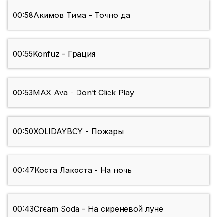
00:58
Акимов Тима - Точно да
00:55
Konfuz - Грация
00:53
MAX Ava - Don’t Click Play
00:50
XOLIDAYBOY - Пожары
00:47
Коста Лакоста - На ночь
00:43
Cream Soda - На сиреневой луне