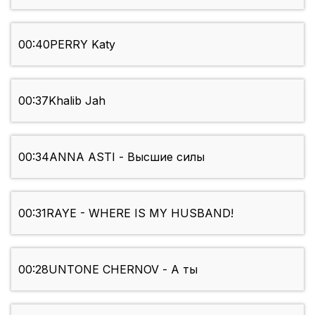
00:40
PERRY Katy
00:37
Khalib Jah
00:34
ANNA ASTI - Высшие силы
00:31
RAYE - WHERE IS MY HUSBAND!
00:28
UNTONE CHERNOV - А ты