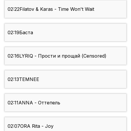
02:22
Filatov & Karas - Time Won't Wait
02:19
Баста
02:16
LYRIQ - Прости и прощай (Censored)
02:13
TEMNEE
02:11
ANNA - Оттепель
02:07
ORA Rita - Joy