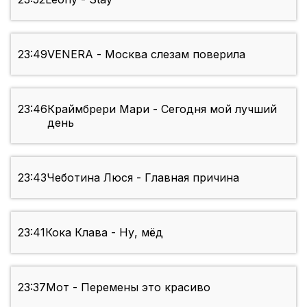
23:49
VENERA - Москва слезам поверила
23:46
Краймбрери Мари - Сегодня мой лучший
день
23:43
Чеботина Люся - Главная причина
23:41
Кока Клава - Ну, мёд
23:37
Мот - Перемены это красиво