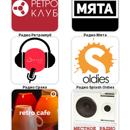
Радио Ретроклуб
Радио Мята
Радио Срака
Радио Splash Oldies