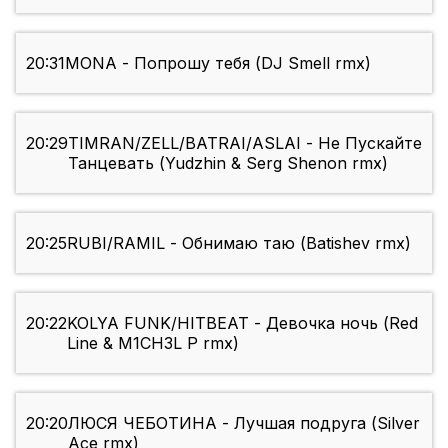
20:31
MONA - Попрошу тебя (DJ Smell rmx)
20:29
TIMRAN/ZELL/BATRAI/ASLAI - Не Пускайте
Танцевать (Yudzhin & Serg Shenon rmx)
20:25
RUBI/RAMIL - Обнимаю таю (Batishev rmx)
20:22
KOLYA FUNK/HITBEAT - Девочка ночь (Red
Line & M1CH3L P rmx)
20:20
ЛЮСЯ ЧЕБОТИНА - Лучшая подруга (Silver
Ace rmx)