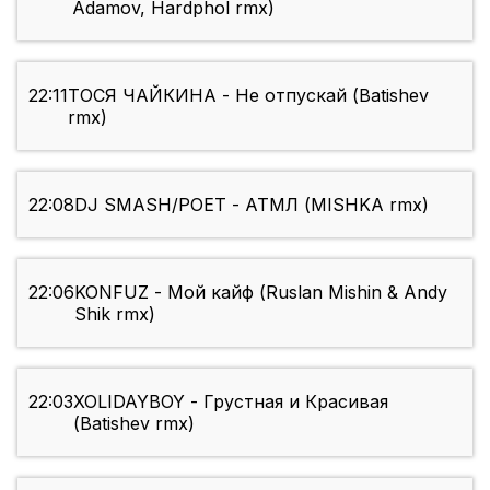
Adamov, Hardphol rmx)
22:11
ТОСЯ ЧАЙКИНА - Не отпускай (Batishev
rmx)
22:08
DJ SMASH/POЕT - АТМЛ (MISHKA rmx)
22:06
KONFUZ - Мой кайф (Ruslan Mishin & Andy
Shik rmx)
22:03
XOLIDAYBOY - Грустная и Красивая
(Batishev rmx)