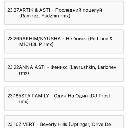
23:27
ARTIK & ASTI - Последний поцелуй
(Ramirez, Yudzhin rmx)
23:26
RAKHIM/NYUSHA - Не боися (Red Line &
M1CH3L P rmx)
23:22
ANNA ASTI - Феникс (Lavrushkin, Larichev
rmx)
23:18
5STA FAMILY - Один На Один (DJ Frost
rmx)
23:16
ZIVERT - Beverly Hills (Upfinger, Drive De