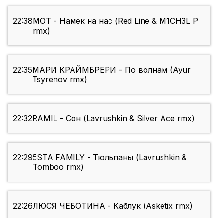
22:38
МОТ - Намек на нас (Red Line & M1CH3L P
rmx)
22:35
МАРИ КРАЙМБРЕРИ - По волнам (Ayur
Tsyrenov rmx)
22:32
RAMIL - Сон (Lavrushkin & Silver Ace rmx)
22:29
5STA FAMILY - Тюльпаны (Lavrushkin &
Tomboo rmx)
22:26
ЛЮСЯ ЧЕБОТИНА - Каблук (Asketix rmx)