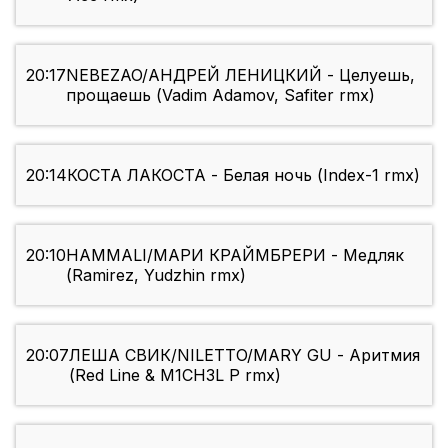
20:17
NEBEZAO/АНДРЕЙ ЛЕНИЦКИЙ - Целуешь,
прощаешь (Vadim Adamov, Safiter rmx)
20:14
КОСТА ЛАКОСТА - Белая ночь (Index-1 rmx)
20:10
HAMMALI/МАРИ КРАЙМБРЕРИ - Медляк
(Ramirez, Yudzhin rmx)
20:07
ЛЕША СВИК/NILETTO/MARY GU - Аритмия
(Red Line & M1CH3L P rmx)