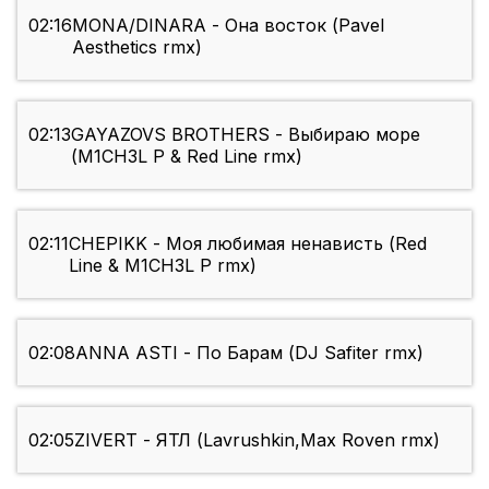
02:16
MONA/DINARA - Она восток (Pavel
Aesthetics rmx)
02:13
GAYAZOVS BROTHERS - Выбираю море
(M1CH3L P & Red Line rmx)
02:11
CHEPIKK - Моя любимая ненависть (Red
Line & M1CH3L P rmx)
02:08
ANNA ASTI - По Барам (DJ Safiter rmx)
02:05
ZIVERT - ЯТЛ (Lavrushkin,Max Roven rmx)