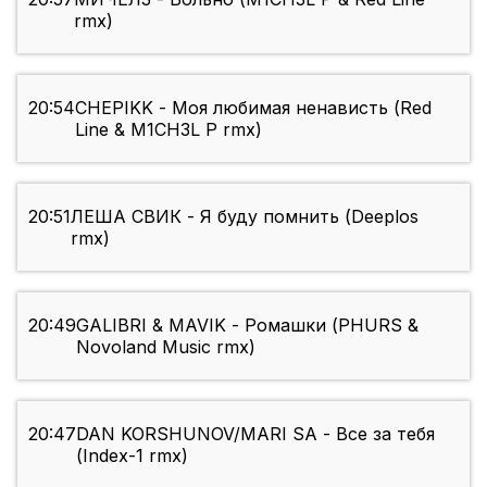
rmx)
20:54
CHEPIKK - Моя любимая ненависть (Red
Line & M1CH3L P rmx)
20:51
ЛЕША СВИК - Я буду помнить (Deeplos
rmx)
20:49
GALIBRI & MAVIK - Ромашки (PHURS &
Novoland Music rmx)
20:47
DAN KORSHUNOV/MARI SA - Все за тебя
(Index-1 rmx)