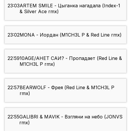
23:03
ARTEM SMILE - Цыганка нагадала (Index-1
& Silver Ace rmx)
23:02
MONA - Иордан (M1CH3L P & Red Line rmx)
22:59
10AGE/АНЕТ САИ? - Пропадает (Red Line &
M1CH3L P rmx)
22:57
BEARWOLF - Фрея (Red Line & M1CH3L P
rmx)
22:55
GALIBRI & MAVIK - Взгляни на небо (JONVS
rmx)