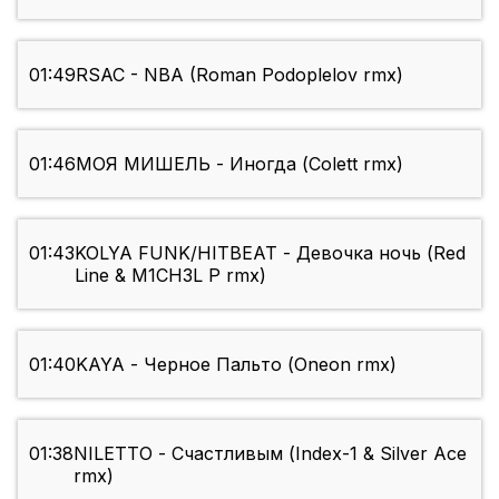
01:49
RSAC - NBA (Roman Podoplelov rmx)
01:46
МОЯ МИШЕЛЬ - Иногда (Colett rmx)
01:43
KOLYA FUNK/HITBEAT - Девочка ночь (Red
Line & M1CH3L P rmx)
01:40
KAYA - Черное Пальто (Oneon rmx)
01:38
NILETTO - Счастливым (Index-1 & Silver Ace
rmx)