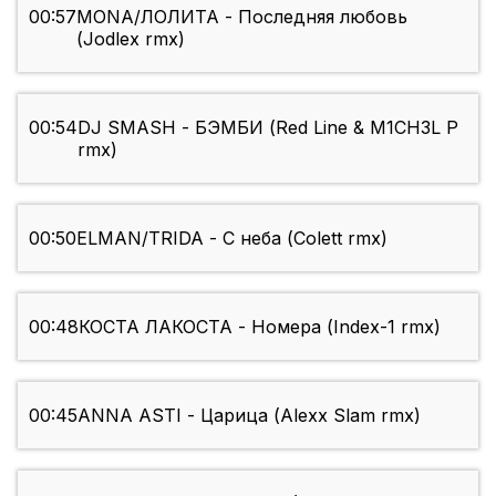
00:57
MONA/ЛОЛИТА - Последняя любовь
(Jodlex rmx)
00:54
DJ SMASH - БЭМБИ (Red Line & M1CH3L P
rmx)
00:50
ELMAN/TRIDA - С неба (Colett rmx)
00:48
КОСТА ЛАКОСТА - Номера (Index-1 rmx)
00:45
ANNA ASTI - Царица (Alexx Slam rmx)