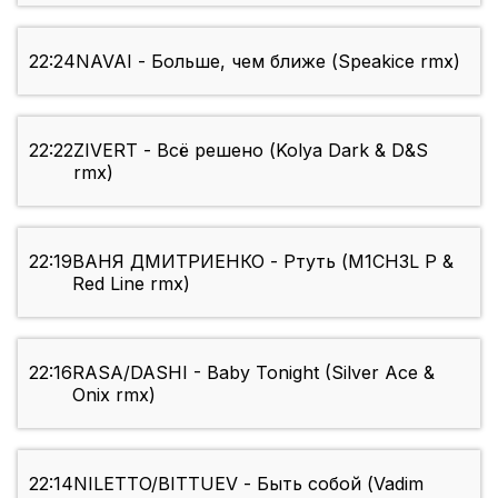
22:24
NAVAI - Больше, чем ближе (Speakice rmx)
22:22
ZIVERT - Всё решено (Kolya Dark & D&S
rmx)
22:19
ВАНЯ ДМИТРИЕНКО - Ртуть (M1CH3L P &
Red Line rmx)
22:16
RASA/DASHI - Baby Tonight (Silver Ace &
Onix rmx)
22:14
NILETTO/BITTUEV - Быть собой (Vadim