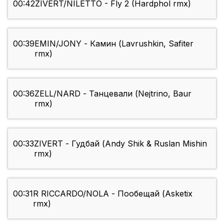
00:42
ZIVERT/NILETTO - Fly 2 (Hardphol rmx)
00:39
EMIN/JONY - Камин (Lavrushkin, Safiter
rmx)
00:36
ZELL/NARD - Танцевали (Nejtrino, Baur
rmx)
00:33
ZIVERT - Гудбай (Andy Shik & Ruslan Mishin
rmx)
00:31
R RICCARDO/NOLA - Пообещай (Asketix
rmx)