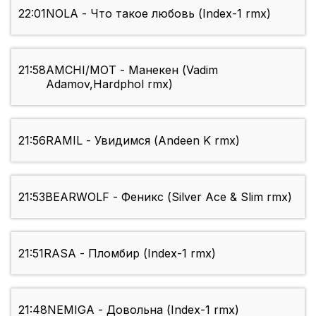
22:01
NOLA - Что такое любовь (Index-1 rmx)
21:58
AMCHI/МОТ - Манекен (Vadim
Adamov,Hardphol rmx)
21:56
RAMIL - Увидимся (Andeen K rmx)
21:53
BEARWOLF - Феникс (Silver Ace & Slim rmx)
21:51
RASA - Пломбир (Index-1 rmx)
21:48
NEMIGA - Довольна (Index-1 rmx)