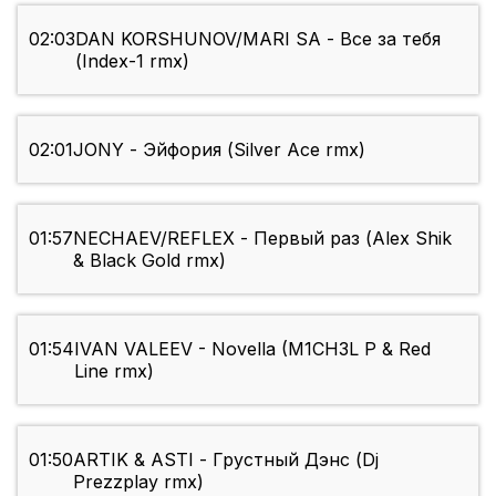
02:03
DAN KORSHUNOV/MARI SA - Все за тебя
(Index-1 rmx)
02:01
JONY - Эйфория (Silver Ace rmx)
01:57
NECHAEV/REFLEX - Первый раз (Alex Shik
& Black Gold rmx)
01:54
IVAN VALEEV - Novella (M1CH3L P & Red
Line rmx)
01:50
ARTIK & ASTI - Грустный Дэнс (Dj
Prezzplay rmx)