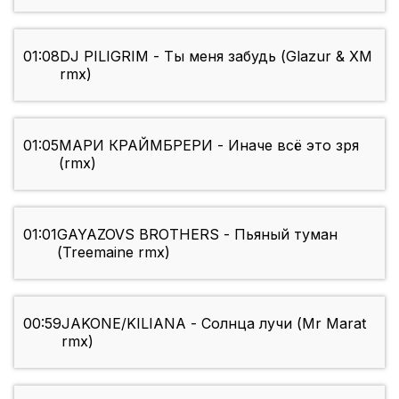
01:08
DJ PILIGRIM - Ты меня забудь (Glazur & XM
rmx)
01:05
МАРИ КРАЙМБРЕРИ - Иначе всё это зря
(rmx)
01:01
GAYAZOVS BROTHERS - Пьяный туман
(Treemaine rmx)
00:59
JAKONE/KILIANA - Солнца лучи (Mr Marat
rmx)