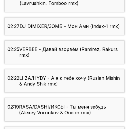
(Lavrushkin, Tomboo rmx)
02:27
DJ DIMIXER/ЗОМБ - Мон Ами (Index-1 rmx)
02:25
VERBEE - Давай взорвём (Ramirez, Rakurs
rmx)
02:22
LI ZA/HYDY - А я к тебе хочу (Ruslan Mishin
& Andy Shik rmx)
02:19
RASA/DASHI/ИКСЫ - Ты меня забудь
(Alexey Voronkov & Oneon rmx)