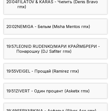
20:04
FILATOV & KARAS - Чилить (Denis Bravo
rmx)
20:02
NEMIGA - Белым (Misha Mentos rmx)
19:57
LEONID RUDENKO/МАРИ КРАЙМБРЕРИ -
Понарошку (DJ Safiter rmx)
19:55
VEIGEL - Прощай (Ramirez rmx)
19:51
ZIVERT - Один процент (Asketix rmx)
19:49
SERYABKINA - Асфальт (Silver Ace rmx)