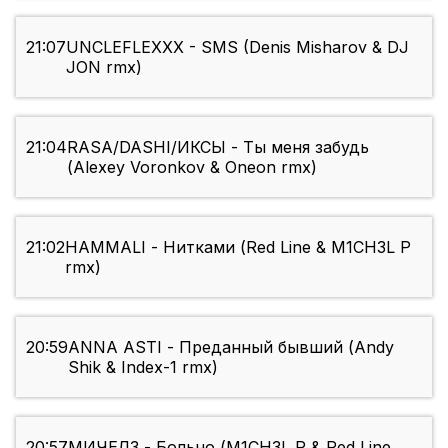
21:07
UNCLEFLEXXX - SMS (Denis Misharov & DJ
JON rmx)
21:04
RASA/DASHI/ИКСЫ - Ты меня забудь
(Alexey Voronkov & Oneon rmx)
21:02
HAMMALI - Нитками (Red Line & M1CH3L P
rmx)
20:59
ANNA ASTI - Преданный бывший (Andy
Shik & Index-1 rmx)
20:57
МИЧЕЛЗ - Больно (M1CH3L P & Red Line