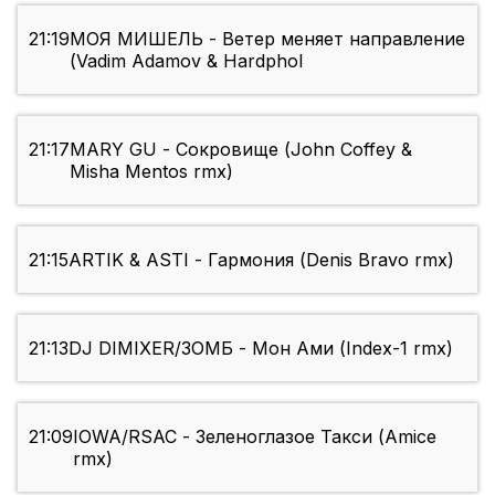
21:19
МОЯ МИШЕЛЬ - Ветер меняет направление
(Vadim Adamov & Hardphol
21:17
MARY GU - Сокровище (John Coffey &
Misha Mentos rmx)
21:15
ARTIK & ASTI - Гармония (Denis Bravo rmx)
21:13
DJ DIMIXER/ЗОМБ - Мон Ами (Index-1 rmx)
21:09
IOWA/RSAC - Зеленоглазое Такси (Amice
rmx)