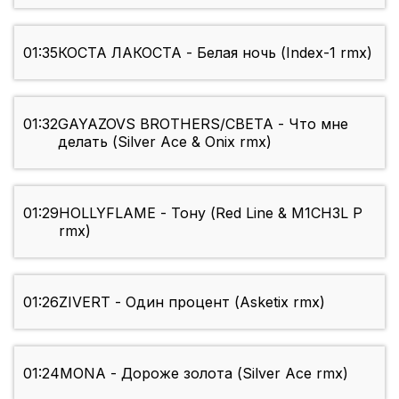
01:35
КОСТА ЛАКОСТА - Белая ночь (Index-1 rmx)
01:32
GAYAZOVS BROTHERS/СВЕТА - Что мне
делать (Silver Ace & Onix rmx)
01:29
HOLLYFLAME - Тону (Red Line & M1CH3L P
rmx)
01:26
ZIVERT - Один процент (Asketix rmx)
01:24
MONA - Дороже золота (Silver Ace rmx)