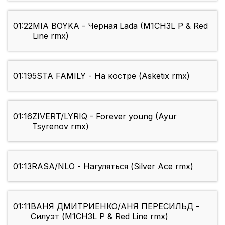
01:22
MIA BOYKA - Черная Lada (M1CH3L P & Red
Line rmx)
01:19
5STA FAMILY - На костре (Asketix rmx)
01:16
ZIVERT/LYRIQ - Forever young (Ayur
Tsyrenov rmx)
01:13
RASA/NLO - Нагуляться (Silver Ace rmx)
01:11
ВАНЯ ДМИТРИЕНКО/АНЯ ПЕРЕСИЛЬД -
Силуэт (M1CH3L P & Red Line rmx)