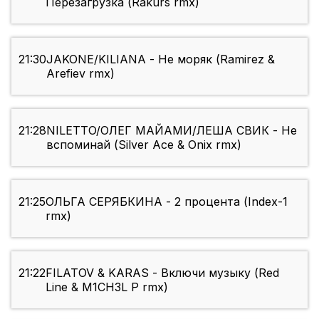
Перезагрузка (Rakurs rmx)
21:30
JAKONE/KILIANA - Не моряк (Ramirez &
Arefiev rmx)
21:28
NILETTO/ОЛЕГ МАЙАМИ/ЛЕША СВИК - Не
вспоминай (Silver Ace & Onix rmx)
21:25
ОЛЬГА СЕРЯБКИНА - 2 процента (Index-1
rmx)
21:22
FILATOV & KARAS - Включи музыку (Red
Line & M1CH3L P rmx)