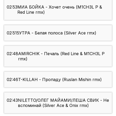
02:53
МИА БОЙКА - Хочет очень (M1CH3L P &
Red Line rmx)
02:51
5УТРА - Белая полоса (Silver Ace rmx)
02:48
AMIRCHIK - Печаль (Red Line & M1CH3L P
rmx)
02:46
T-KILLAH - Пропаду (Ruslan Mishin rmx)
02:43
NILETTO/ОЛЕГ МАЙАМИ/ЛЕША СВИК - Не
вспоминай (Silver Ace & Onix rmx)