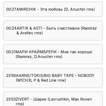
00:27
AMIRCHIK - Эта любовь (D. Anuchin rmx)
00:24
ARTIK & ASTI - Быть счастливои (Ramirez
& Arefiev rmx)
00:21
МАРИ КРАЙМБРЕРИ - Мне так хорошо
(Ramirez, D.Anuchin rmx)
23:56
AARNE/TOXIS/BIG BABY TAPE - NOBODY
(M1CH3L P & Red Line rmx)
23:53
ZIVERT - Шарик (Lavrushkin, Max Roven
rmx)