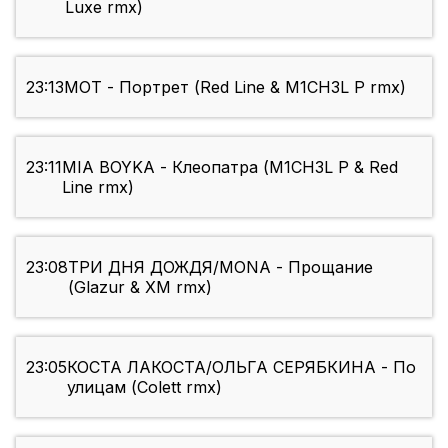
Luxe rmx)
23:13
МОТ - Портрет (Red Line & M1CH3L P rmx)
23:11
MIA BOYKA - Клеопатра (M1CH3L P & Red
Line rmx)
23:08
ТРИ ДНЯ ДОЖДЯ/MONA - Прощание
(Glazur & XM rmx)
23:05
КОСТА ЛАКОСТА/ОЛЬГА СЕРЯБКИНА - По
улицам (Colett rmx)