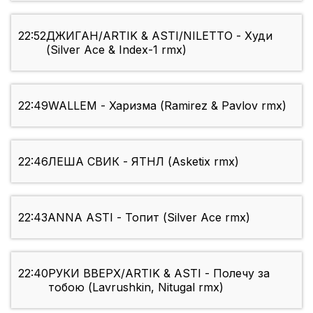
22:52
ДЖИГАН/ARTIK & ASTI/NILETTO - Худи
(Silver Ace & Index-1 rmx)
22:49
WALLEM - Харизма (Ramirez & Pavlov rmx)
22:46
ЛEША СВИК - ЯТНЛ (Asketix rmx)
22:43
ANNA ASTI - Топит (Silver Ace rmx)
22:40
РУКИ ВВЕРХ/ARTIK & ASTI - Полечу за
тобою (Lavrushkin, Nitugal rmx)