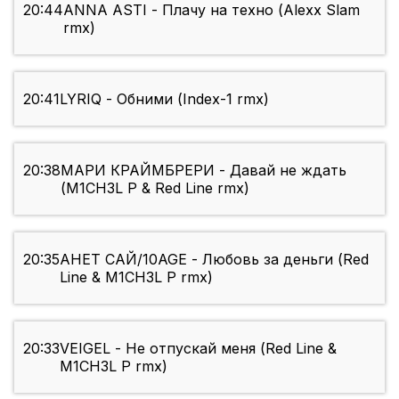
20:44
ANNA ASTI - Плачу на техно (Alexx Slam
rmx)
20:41
LYRIQ - Обними (Index-1 rmx)
20:38
МАРИ КРАЙМБРЕРИ - Давай не ждать
(M1CH3L P & Red Line rmx)
20:35
АНЕТ САЙ/10AGE - Любовь за деньги (Red
Line & M1CH3L P rmx)
20:33
VEIGEL - Не отпускай меня (Red Line &
M1CH3L P rmx)