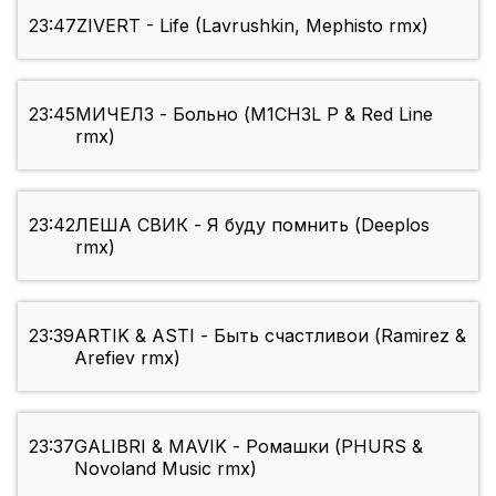
23:47
ZIVERT - Life (Lavrushkin, Mephisto rmx)
23:45
МИЧЕЛЗ - Больно (M1CH3L P & Red Line
rmx)
23:42
ЛЕША СВИК - Я буду помнить (Deeplos
rmx)
23:39
ARTIK & ASTI - Быть счастливои (Ramirez &
Arefiev rmx)
23:37
GALIBRI & MAVIK - Ромашки (PHURS &
Novoland Music rmx)