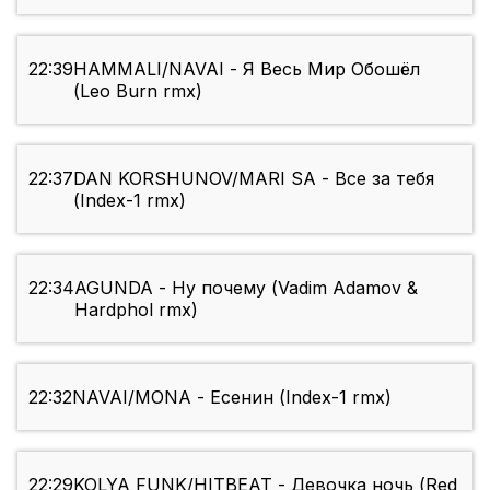
22:39
HAMMALI/NAVAI - Я Весь Мир Обошёл
(Leo Burn rmx)
22:37
DAN KORSHUNOV/MARI SA - Все за тебя
(Index-1 rmx)
22:34
AGUNDA - Ну почему (Vadim Adamov &
Hardphol rmx)
22:32
NAVAI/MONA - Есенин (Index-1 rmx)
22:29
KOLYA FUNK/HITBEAT - Девочка ночь (Red