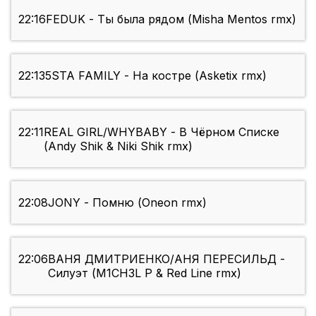
22:16
FEDUK - Ты была рядом (Misha Mentos rmx)
22:13
5STA FAMILY - На костре (Asketix rmx)
22:11
REAL GIRL/WHYBABY - В Чёрном Списке
(Andy Shik & Niki Shik rmx)
22:08
JONY - Помню (Oneon rmx)
22:06
ВАНЯ ДМИТРИЕНКО/АНЯ ПЕРЕСИЛЬД -
Силуэт (M1CH3L P & Red Line rmx)