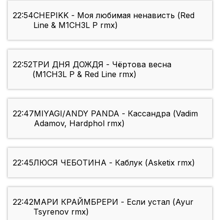
22:54
CHEPIKK - Моя любимая ненависть (Red
Line & M1CH3L P rmx)
22:52
ТРИ ДНЯ ДОЖДЯ - Чёртова весна
(M1CH3L P & Red Line rmx)
22:47
MIYAGI/ANDY PANDA - Кассандра (Vadim
Adamov, Hardphol rmx)
22:45
ЛЮСЯ ЧЕБОТИНА - Каблук (Asketix rmx)
22:42
МАРИ КРАЙМБРЕРИ - Если устал (Ayur
Tsyrenov rmx)