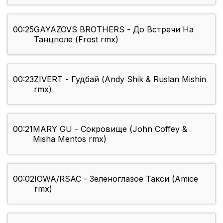
00:25
GAYAZOVS BROTHERS - До Встречи На
Танцполе (Frost rmx)
00:23
ZIVERT - Гудбай (Andy Shik & Ruslan Mishin
rmx)
00:21
MARY GU - Сокровище (John Coffey &
Misha Mentos rmx)
00:02
IOWA/RSAC - Зеленоглазое Такси (Amice
rmx)