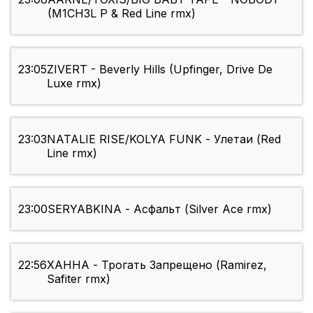
(M1CH3L P & Red Line rmx)
23:05
ZIVERT - Beverly Hills (Upfinger, Drive De
Luxe rmx)
23:03
NATALIE RISE/KOLYA FUNK - Улетаи (Red
Line rmx)
23:00
SERYABKINA - Асфальт (Silver Ace rmx)
22:56
ХАННА - Трогать Запрещено (Ramirez,
Safiter rmx)