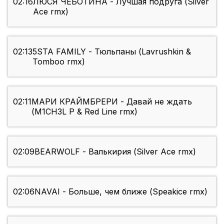
02:16
ЛЮСЯ ЧЕБОТИНА - Лучшая подруга (Silver
Ace rmx)
02:13
5STA FAMILY - Тюльпаны (Lavrushkin &
Tomboo rmx)
02:11
МАРИ КРАЙМБРЕРИ - Давай не ждать
(M1CH3L P & Red Line rmx)
02:09
BEARWOLF - Валькирия (Silver Ace rmx)
02:06
NAVAI - Больше, чем ближе (Speakice rmx)