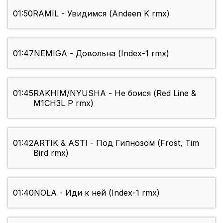
01:50
RAMIL - Увидимся (Andeen K rmx)
01:47
NEMIGA - Довольна (Index-1 rmx)
01:45
RAKHIM/NYUSHA - Не боися (Red Line &
M1CH3L P rmx)
01:42
ARTIK & ASTI - Под Гипнозом (Frost, Tim
Bird rmx)
01:40
NOLA - Иди к ней (Index-1 rmx)