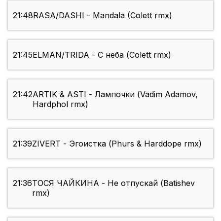
21:48
RASA/DASHI - Mandala (Colett rmx)
21:45
ELMAN/TRIDA - С неба (Colett rmx)
21:42
ARTIK & ASTI - Лампочки (Vadim Adamov,
Hardphol rmx)
21:39
ZIVERT - Эгоистка (Phurs & Harddope rmx)
21:36
ТОСЯ ЧАЙКИНА - Не отпускай (Batishev
rmx)