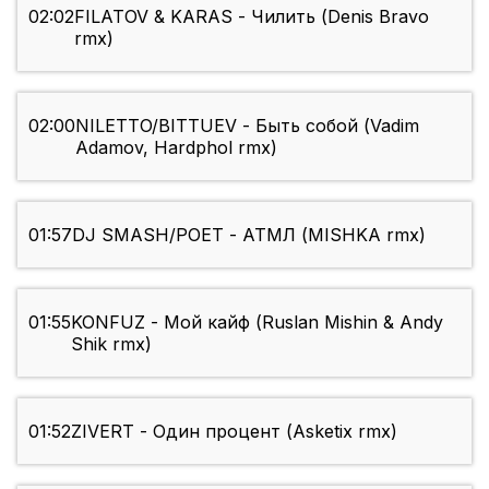
02:02
FILATOV & KARAS - Чилить (Denis Bravo
rmx)
02:00
NILETTO/BITTUEV - Быть собой (Vadim
Adamov, Hardphol rmx)
01:57
DJ SMASH/POЕT - АТМЛ (MISHKA rmx)
01:55
KONFUZ - Мой кайф (Ruslan Mishin & Andy
Shik rmx)
01:52
ZIVERT - Один процент (Asketix rmx)