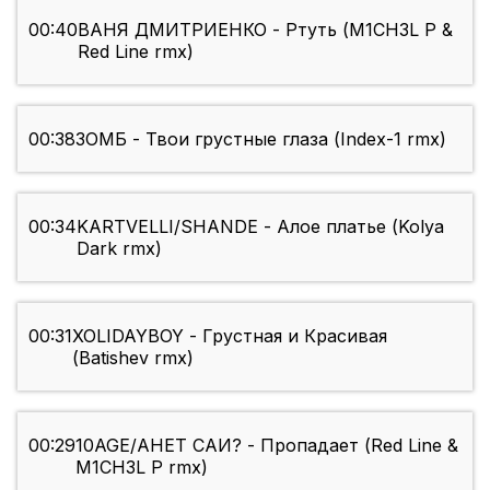
00:40
ВАНЯ ДМИТРИЕНКО - Ртуть (M1CH3L P &
Red Line rmx)
00:38
ЗОМБ - Твои грустные глаза (Index-1 rmx)
00:34
KARTVELLI/SHANDE - Алое платье (Kolya
Dark rmx)
00:31
XOLIDAYBOY - Грустная и Красивая
(Batishev rmx)
00:29
10AGE/АНЕТ САИ? - Пропадает (Red Line &
M1CH3L P rmx)