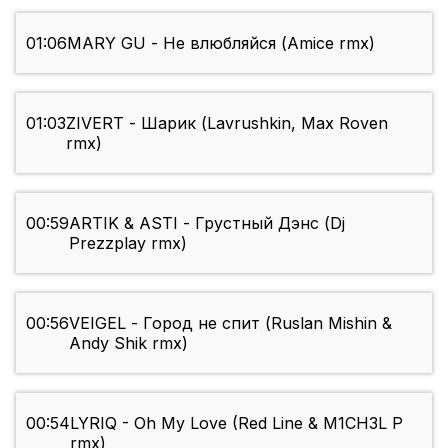
01:06
MARY GU - Не влюбляйся (Amice rmx)
01:03
ZIVERT - Шарик (Lavrushkin, Max Roven
rmx)
00:59
ARTIK & ASTI - Грустный Дэнс (Dj
Prezzplay rmx)
00:56
VEIGEL - Город не спит (Ruslan Mishin &
Andy Shik rmx)
00:54
LYRIQ - Oh My Love (Red Line & M1CH3L P
rmx)