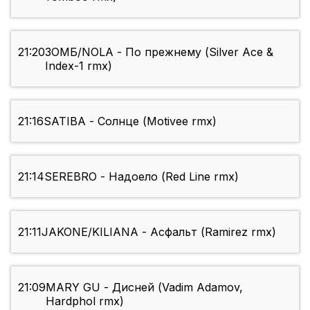
21:20
ЗОМБ/NOLA - По прежнему (Silver Ace &
Index-1 rmx)
21:16
SATIBA - Солнце (Motivee rmx)
21:14
SEREBRO - Надоело (Red Line rmx)
21:11
JAKONE/KILIANA - Асфальт (Ramirez rmx)
21:09
MARY GU - Дисней (Vadim Adamov,
Hardphol rmx)