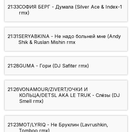
21:33
СОФИЯ БЕРГ - Думала (Silver Ace & Index-1
rmx)
21:31
SERYABKINA - Не надо больней мне (Andy
Shik & Ruslan Mishin rmx
21:28
GUMA - Гори (DJ Safiter rmx)
21:26
VONAMOUR/ZIVERT/ОЧКИ И
КОЛЬЦА/DETSL AKA LE TRUK - Слёзы (DJ
Smell rmx)
21:23
МОТ/LYRIQ - Не Бруклин (Lavrushkin,
Tomboo rmx)