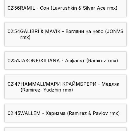
02:56
RAMIL - Сон (Lavrushkin & Silver Ace rmx)
02:54
GALIBRI & MAVIK - Взгляни на небо (JONVS
rmx)
02:51
JAKONE/KILIANA - Асфальт (Ramirez rmx)
02:47
HAMMALI/МАРИ КРАЙМБРЕРИ - Медляк
(Ramirez, Yudzhin rmx)
02:45
WALLEM - Харизма (Ramirez & Pavlov rmx)