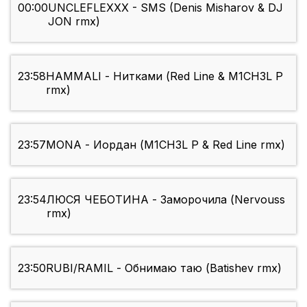
00:00
UNCLEFLEXXX - SMS (Denis Misharov & DJ
JON rmx)
23:58
HAMMALI - Нитками (Red Line & M1CH3L P
rmx)
23:57
MONA - Иордан (M1CH3L P & Red Line rmx)
23:54
ЛЮСЯ ЧЕБОТИНА - Заморочила (Nervouss
rmx)
23:50
RUBI/RAMIL - Обнимаю таю (Batishev rmx)