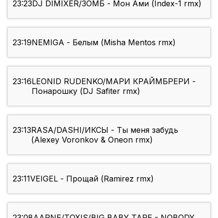
23:23
DJ DIMIXER/ЗОМБ - Мон Ами (Index-1 rmx)
23:19
NEMIGA - Белым (Misha Mentos rmx)
23:16
LEONID RUDENKO/МАРИ КРАЙМБРЕРИ -
Понарошку (DJ Safiter rmx)
23:13
RASA/DASHI/ИКСЫ - Ты меня забудь
(Alexey Voronkov & Oneon rmx)
23:11
VEIGEL - Прощай (Ramirez rmx)
23:08
AARNE/TOXIS/BIG BABY TAPE - NOBODY