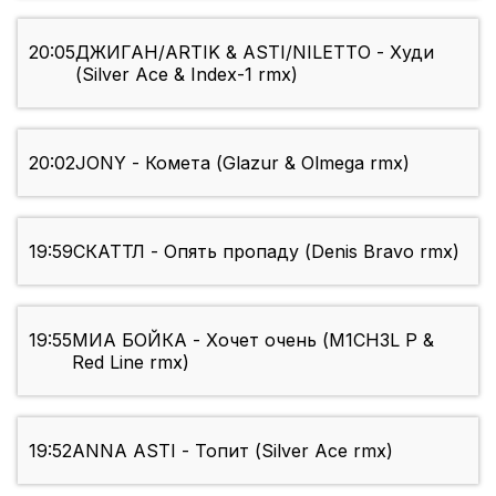
20:05
ДЖИГАН/ARTIK & ASTI/NILETTO - Худи
(Silver Ace & Index-1 rmx)
20:02
JONY - Комета (Glazur & Olmega rmx)
19:59
СКАТТЛ - Опять пропаду (Denis Bravo rmx)
19:55
МИА БОЙКА - Хочет очень (M1CH3L P &
Red Line rmx)
19:52
ANNA ASTI - Топит (Silver Ace rmx)