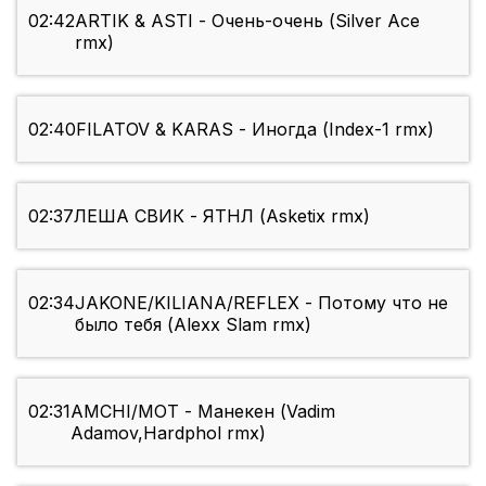
02:42
ARTIK & ASTI - Очень-очень (Silver Ace
rmx)
02:40
FILATOV & KARAS - Иногда (Index-1 rmx)
02:37
ЛEША СВИК - ЯТНЛ (Asketix rmx)
02:34
JAKONE/KILIANA/REFLEX - Потому что не
было тебя (Alexx Slam rmx)
02:31
AMCHI/МОТ - Манекен (Vadim
Adamov,Hardphol rmx)