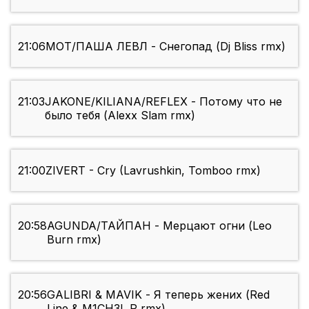
21:06
МОТ/ПАША ЛЕВЛ - Снегопад (Dj Bliss rmx)
21:03
JAKONE/KILIANA/REFLEX - Потому что не
было тебя (Alexx Slam rmx)
21:00
ZIVERT - Cry (Lavrushkin, Tomboo rmx)
20:58
AGUNDA/ТАЙПАН - Мерцают огни (Leo
Burn rmx)
20:56
GALIBRI & MAVIK - Я теперь жених (Red
Line & M1CH3L P rmx)