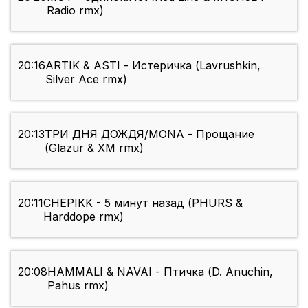
Radio rmx)
20:16
ARTIK & ASTI - Истеричка (Lavrushkin,
Silver Ace rmx)
20:13
ТРИ ДНЯ ДОЖДЯ/MONA - Прощание
(Glazur & XM rmx)
20:11
CHEPIKK - 5 минут назад (PHURS &
Harddope rmx)
20:08
HAMMALI & NAVAI - Птичка (D. Anuchin,
Pahus rmx)