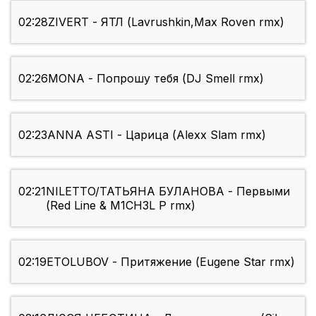
02:28
ZIVERT - ЯТЛ (Lavrushkin,Max Roven rmx)
02:26
MONA - Попрошу тебя (DJ Smell rmx)
02:23
ANNA ASTI - Царица (Alexx Slam rmx)
02:21
NILETTO/ТАТЬЯНА БУЛАНОВА - Первыми
(Red Line & M1CH3L P rmx)
02:19
ETOLUBOV - Притяжение (Eugene Star rmx)