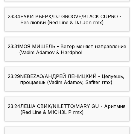
23:34
РУКИ ВВЕРХ/DJ GROOVE/BLACK CUPRO -
Без любви (Red Line & DJ Jon rmx)
23:31
МОЯ МИШЕЛЬ - Ветер меняет направление
(Vadim Adamov & Hardphol
23:29
NEBEZAO/АНДРЕЙ ЛЕНИЦКИЙ - Целуешь,
прощаешь (Vadim Adamov, Safiter rmx)
23:24
ЛЕША СВИК/NILETTO/MARY GU - Аритмия
(Red Line & M1CH3L P rmx)