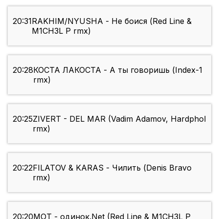
20:31
RAKHIM/NYUSHA - Не боися (Red Line &
M1CH3L P rmx)
20:28
КОСТА ЛАКОСТА - А ты говоришь (Index-1
rmx)
20:25
ZIVERT - DEL MAR (Vadim Adamov, Hardphol
rmx)
20:22
FILATOV & KARAS - Чилить (Denis Bravo
rmx)
20:20
МОТ - одинок.Net (Red Line & M1CH3L P