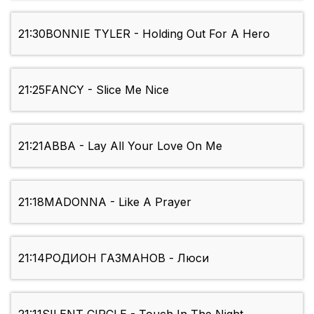
21:30
BONNIE TYLER - Holding Out For A Hero
21:25
FANCY - Slice Me Nice
21:21
ABBA - Lay All Your Love On Me
21:18
MADONNA - Like A Prayer
21:14
РОДИОН ГАЗМАНОВ - Люси