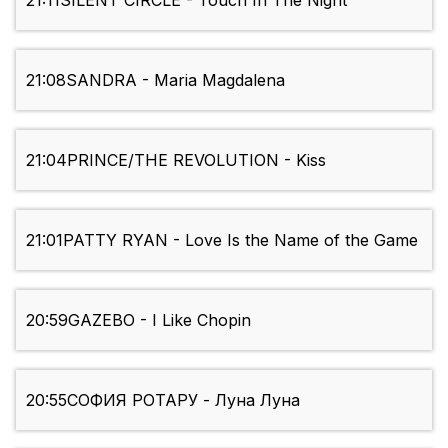
21:11
SILENT CIRCLE - Touch In The Night
21:08
SANDRA - Maria Magdalena
21:04
PRINCE/THE REVOLUTION - Kiss
21:01
PATTY RYAN - Love Is the Name of the Game
20:59
GAZEBO - I Like Chopin
20:55
СОФИЯ РОТАРУ - Луна Луна