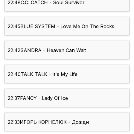
22:48
C.C. CATCH - Soul Survivor
22:45
BLUE SYSTEM - Love Me On The Rocks
22:42
SANDRA - Heaven Can Wait
22:40
TALK TALK - It's My Life
22:37
FANCY - Lady Of Ice
22:33
ИГОРЬ КОРНЕЛЮК - Дожди