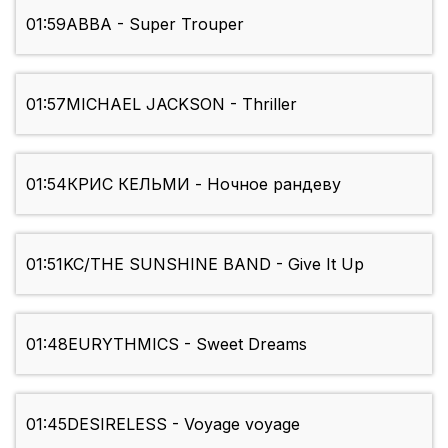
01:59
ABBA - Super Trouper
01:57
MICHAEL JACKSON - Thriller
01:54
КРИС КЕЛЬМИ - Ночное рандеву
01:51
KC/THE SUNSHINE BAND - Give It Up
01:48
EURYTHMICS - Sweet Dreams
01:45
DESIRELESS - Voyage voyage