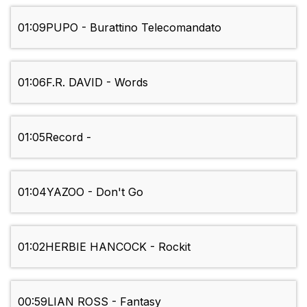
01:09
PUPO - Burattino Telecomandato
01:06
F.R. DAVID - Words
01:05
Record -
01:04
YAZOO - Don't Go
01:02
HERBIE HANCOCK - Rockit
00:59
LIAN ROSS - Fantasy