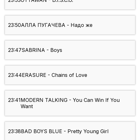
23:53
OTTAWAN - D.I.S.C.O.
23:50
АЛЛА ПУГАЧЕВА - Надо же
23:47
SABRINA - Boys
23:44
ERASURE - Chains of Love
23:41
MODERN TALKING - You Can Win If You
Want
23:38
BAD BOYS BLUE - Pretty Young Girl