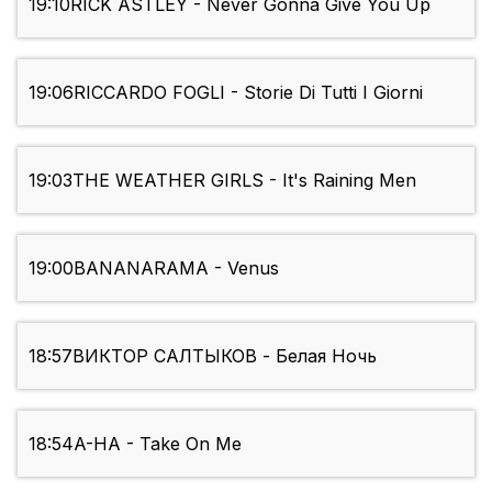
19:10
RICK ASTLEY - Never Gonna Give You Up
19:06
RICCARDO FOGLI - Storie Di Tutti I Giorni
19:03
THE WEATHER GIRLS - It's Raining Men
19:00
BANANARAMA - Venus
18:57
ВИКТОР САЛТЫКОВ - Белая Ночь
18:54
A-HA - Take On Me