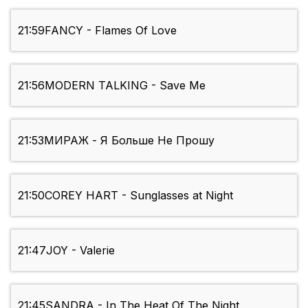
21:59
FANCY - Flames Of Love
21:56
MODERN TALKING - Save Me
21:53
МИРАЖ - Я Больше Не Прошу
21:50
COREY HART - Sunglasses at Night
21:47
JOY - Valerie
21:45
SANDRA - In The Heat Of The Night