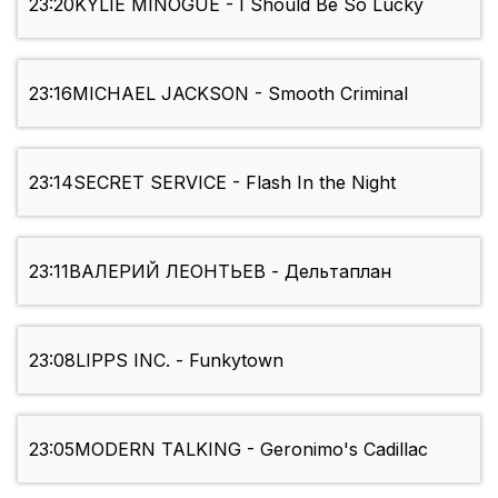
23:20
KYLIE MINOGUE - I Should Be So Lucky
23:16
MICHAEL JACKSON - Smooth Criminal
23:14
SECRET SERVICE - Flash In the Night
23:11
ВАЛЕРИЙ ЛЕОНТЬЕВ - Дельтаплан
23:08
LIPPS INC. - Funkytown
23:05
MODERN TALKING - Geronimo's Cadillac