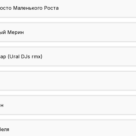
осто Маленького Роста
ый Мерин
р (Ural DJs rmx)
он
еля