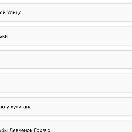
ей Улице
ьки
о у хулигана
убы Девченок Горячо