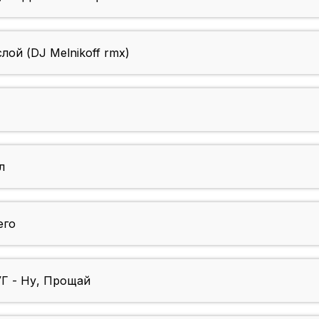
ой (DJ Melnikoff rmx)
л
его
 - Ну, Прощай