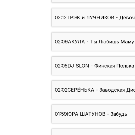
02:12
ТРЭК и ЛУЧНИКОВ - Девоч
02:09
АКУЛА - Ты Любишь Маму (
02:05
DJ SLON - Финская Полька
02:02
СЕРЁНЬКА - Заводская Ди
01:59
ЮРА ШАТУНОВ - Забудь