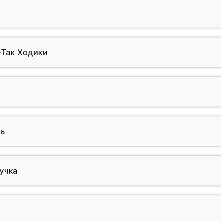
Так Ходики
ь
учка