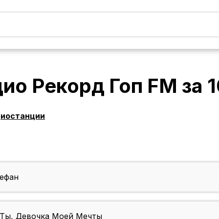
дио Рекорд Гоп FM
за
1
диостанции
ефан
Ты, Девочка Моей Мечты