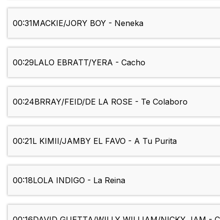
00:31
MACKIE/JORY BOY - Neneka
00:29
LALO EBRATT/YERA - Cacho
00:24
BRRAY/FEID/DE LA ROSE - Te Colaboro
00:21
L KIMII/JAMBY EL FAVO - A Tu Purita
00:18
LOLA INDIGO - La Reina
00:16
DAVID GUETTA/WILLY WILLIAM/NICKY JAM - C