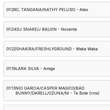
01:26
C. TANGANA/NATHY PELUSO - Ateo
01:24
DJ SNAKE/J BALVIN - Noventa
01:22
SHAKIRA/FRESHLYGROUND - Waka Waka
01:19
LARA SILVA - Amiga
01:13
NIO GARCIA/CASPER MAGICO/BAD
BUNNY/DARELL/OZUNA/NI - Te Bote (rmx)