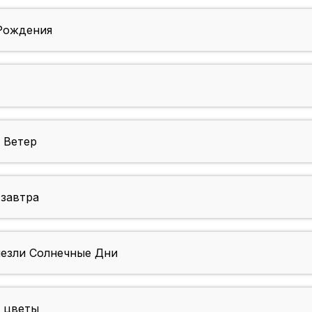
Рождения
 Ветер
завтра
езли Солнечные Дни
 цветы