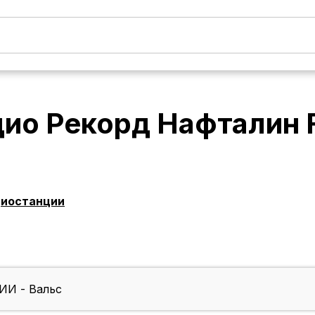
дио Рекорд Нафталин
диостанции
И - Вальс