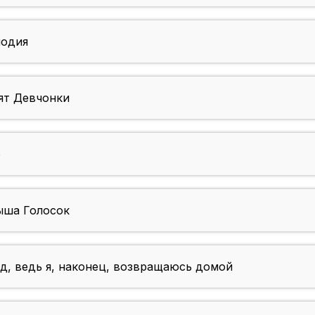
одия
т Девчонки
о
ыша Голосок
д, ведь я, наконец, возвращаюсь домой