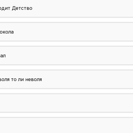
одит Детство
окола
нал
оля то ли неволя