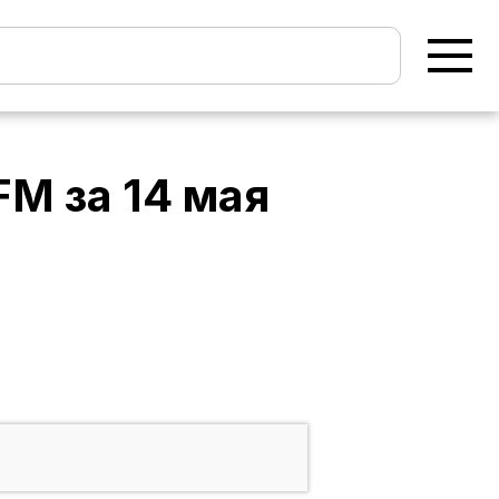
 FM
за
14 мая