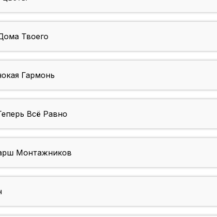
ома Твоего
окая Гармонь
еперь Всё Равно
рш Монтажников
н