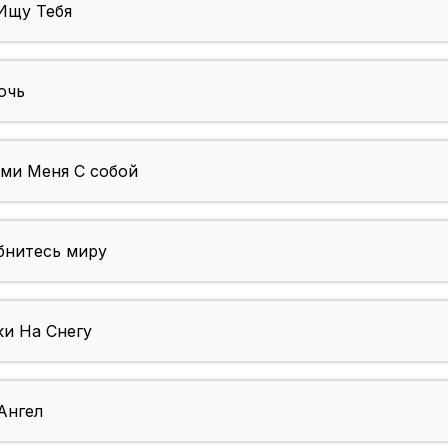
Ищу Тебя
очь
ми Меня С собой
бнитесь миру
и На Снегу
Ангел