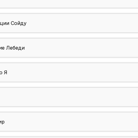
ции Сойду
е Лебеди
ю Я
ир