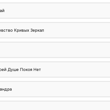
ай
вство Кривых Зеркал
ей Душе Покоя Нет
андра