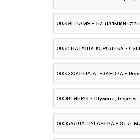
00:49
ПЛАМЯ - На Дальней Стан
00:45
НАТАША КОРОЛЁВА - Сини
00:42
ЖАННА АГУЗАРОВА - Вер
00:38
СЯБРЫ - Шумите, Берёзы
00:35
АЛЛА ПУГАЧЕВА - Этот М