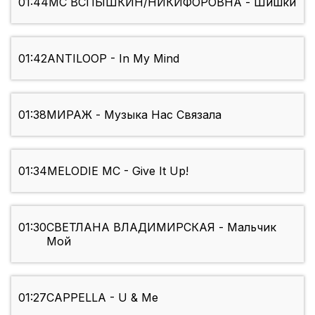
01:44
МС ВСПЫШКИН/НИКИФОРОВНА - Шишки
01:42
ANTILOOP - In My Mind
01:38
МИРАЖ - Музыка Нас Связала
01:34
MELODIE MC - Give It Up!
01:30
СВЕТЛАНА ВЛАДИМИРСКАЯ - Мальчик
Мой
01:27
CAPPELLA - U & Me