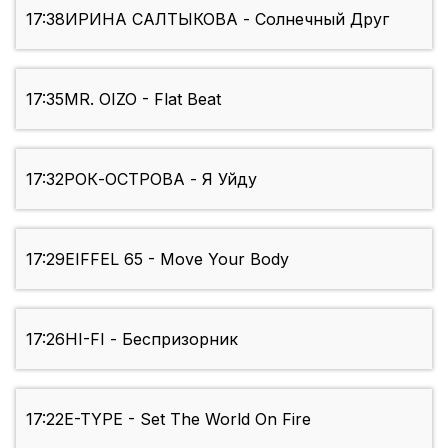
17:38
ИРИНА САЛТЫКОВА - Солнечный Друг
17:35
MR. OIZO - Flat Beat
17:32
РОК-ОСТРОВА - Я Уйду
17:29
EIFFEL 65 - Move Your Body
17:26
HI-FI - Беспризорник
17:22
E-TYPE - Set The World On Fire