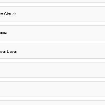
n Clouds
ашка
aj Davaj