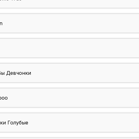
n
Вы Девчонки
boo
ки Голубые