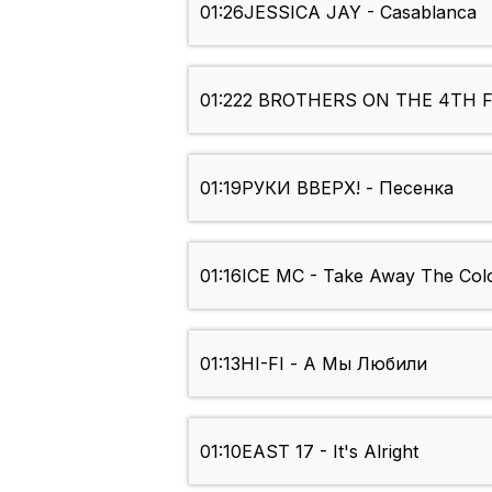
01:26
JESSICA JAY - Casablanca
01:22
2 BROTHERS ON THE 4TH F
01:19
РУКИ ВВЕРХ! - Песенка
01:16
ICE MC - Take Away The Col
01:13
HI-FI - А Мы Любили
01:10
EAST 17 - It's Alright