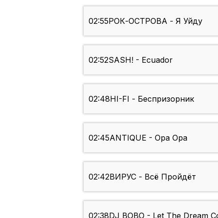
02:55
РОК-ОСТРОВА - Я Уйду
02:52
SASH! - Ecuador
02:48
HI-FI - Беспризорник
02:45
ANTIQUE - Opa Opa
02:42
ВИРУС - Всё Пройдёт
02:38
DJ BOBO - Let The Dream C