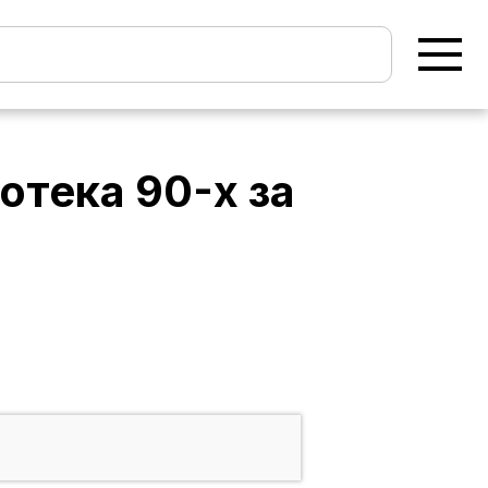
отека 90-х
за