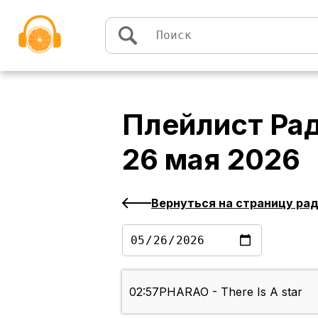
Перейти к содержимому
Плейлист
Ра
26 мая 2026
Вернуться на страницу ра
02:57
PHARAO - There Is A star