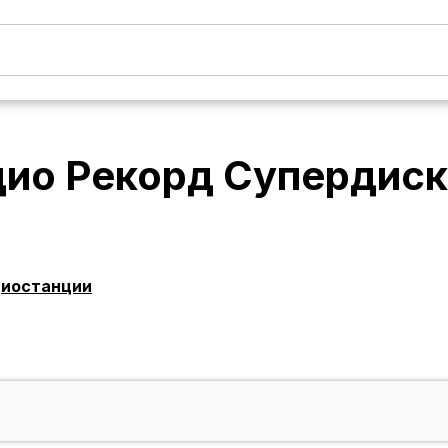
дио Рекорд Супердиск
диостанции