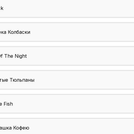
ck
ка Колбаски
 The Night
тые Тюльпаны
 Fish
ашка Кофею