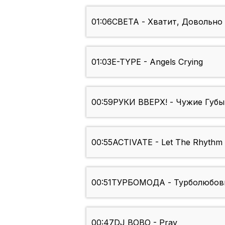
01:06
СВЕТА - Хватит, Довольно
01:03
E-TYPE - Angels Crying
00:59
РУКИ ВВЕРХ! - Чужие Губы
00:55
ACTIVATE - Let The Rhythm 
00:51
ТУРБОМОДА - Турболюбовь
00:47
DJ BOBO - Pray