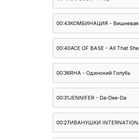
00:43
КОМБИНАЦИЯ - Вишневая 
00:40
ACE OF BASE - All That She
00:36
ЯНА - Одинокий Голубь
00:31
JENNIFER - Da-Dee-Da
00:27
ИВАНУШКИ INTERNATIONAL