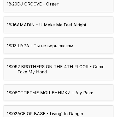
18:20
DJ GROOVE - Ответ
18:16
AMADIN - U Make Me Feel Alright
18:13
ШУРА - Ты не верь слезам
18:09
2 BROTHERS ON THE 4TH FLOOR - Come
Take My Hand
18:06
ОТПЕТЫЕ МОШЕННИКИ - А у Реки
18:02
ACE OF BASE - Living' In Danger