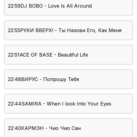
22:59
DJ BOBO - Love Is All Around
22:55
РУКИ ВВЕРХ! - Ты Назови Его, Как Меня
22:51
ACE OF BASE - Beautiful Life
22:48
ВИРУС - Попрошу Тебя
22:44
SAMIRA - When I look Into Your Eyes
22:40
КАРМЭН - Чио Чио Сан