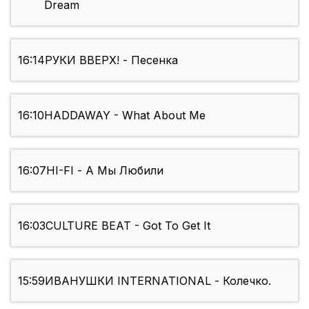
Dream
16:14
РУКИ ВВЕРХ! - Песенка
16:10
HADDAWAY - What About Me
16:07
HI-FI - А Мы Любили
16:03
CULTURE BEAT - Got To Get It
15:59
ИВАНУШКИ INTERNATIONAL - Колечко.