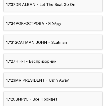
17:37
DR ALBAN - Let The Beat Go On
17:34
РОК-ОСТРОВА - Я Уйду
17:31
SCATMAN JOHN - Scatman
17:27
HI-FI - Беспризорник
17:23
MR PRESIDENT - Up'n Away
17:20
ВИРУС - Всё Пройдёт