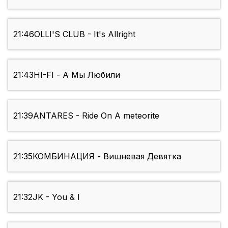
21:46
OLLI'S CLUB - It's Allright
21:43
HI-FI - А Мы Любили
21:39
ANTARES - Ride On A meteorite
21:35
КОМБИНАЦИЯ - Вишневая Девятка
21:32
JK - You & I