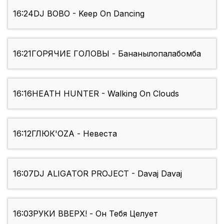
16:24
DJ BOBO - Keep On Dancing
16:21
ГОРЯЧИЕ ГОЛОВЫ - Бананылопалабомба
16:16
HEATH HUNTER - Walking On Clouds
16:12
ГЛЮК'OZA - Невеста
16:07
DJ ALIGATOR PROJECT - Davaj Davaj
16:03
РУКИ ВВЕРХ! - Он Тебя Целует