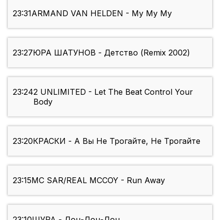
23:31
ARMAND VAN HELDEN - My My My
23:27
ЮРА ШАТУНOВ - Детство (Remix 2002)
23:24
2 UNLIMITED - Let The Beat Control Your
Body
23:20
КРАСКИ - А Вы Не Трогайте, Не Трогайте
23:15
MC SAR/REAL MCCOY - Run Away
23:10
ШУРА - Дон-Дон-Дон