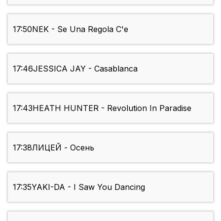
17:50
NEK - Se Una Regola C'e
17:46
JESSICA JAY - Casablanca
17:43
HEATH HUNTER - Revolution In Paradise
17:38
ЛИЦЕЙ - Осень
17:35
YAKI-DA - I Saw You Dancing