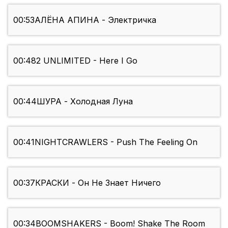
00:53
АЛЁНА АПИНА - Электричка
00:48
2 UNLIMITED - Here I Go
00:44
ШУРА - Холодная Луна
00:41
NIGHTCRAWLERS - Push The Feeling On
00:37
КРАСКИ - Он Не Знает Ничего
00:34
BOOMSHAKERS - Boom! Shake The Room