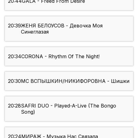
20:44
GALA - Freed From Desire
20:39
ЖЕНЯ БЕЛОУСОВ - Девочка Моя
Синеглазая
20:34
CORONA - Rhythm Of The Night!
20:30
МС ВСПЫШКИН/НИКИФОРОВНА - Шишки
20:28
SAFRI DUO - Played-A-Live (The Bongo
Song)
20:24
МИРАЖ - Музыка Нас Связала