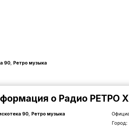
а 90
,
Ретро музыка
формация о Радио РЕТРО 
скотека 90
,
Ретро музыка
Официа
Город: