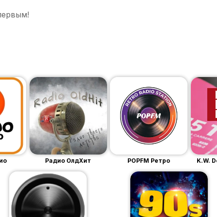
первым!
ио
Радио ОлдХит
POPFM Ретро
K.W. D