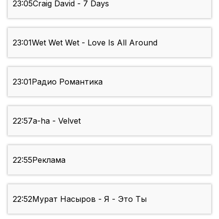
23:05
Craig David - 7 Days
23:01
Wet Wet Wet - Love Is All Around
23:01
Радио Романтика
22:57
a-ha - Velvet
22:55
Реклама
22:52
Мурат Насыров - Я - Это Ты