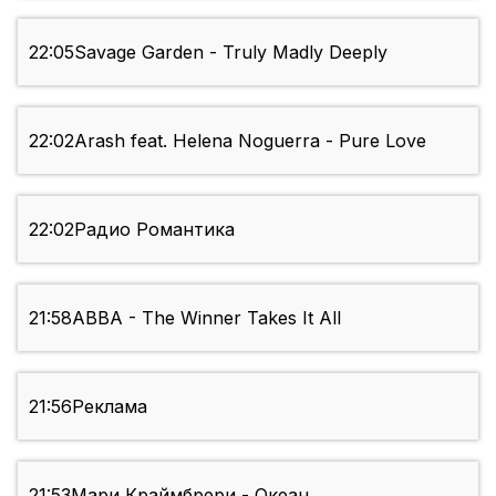
22:05
Savage Garden - Truly Madly Deeply
22:02
Arash feat. Helena Noguerra - Pure Love
22:02
Радио Романтика
21:58
ABBA - The Winner Takes It All
21:56
Реклама
21:53
Мари Краймбрери - Океан