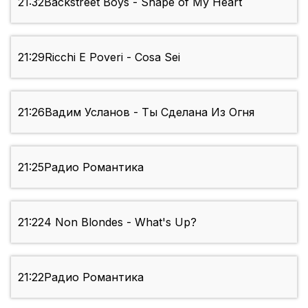
21:32
Backstreet Boys - Shape of My Heart
21:29
Ricchi E Poveri - Cosa Sei
21:26
Вадим Усланов - Ты Сделана Из Огня
21:25
Радио Романтика
21:22
4 Non Blondes - What's Up?
21:22
Радио Романтика