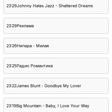
23:29
Johnny Hates Jazz - Shattered Dreams
23:29
Реклама
23:26
Непара - Милая
23:25
Радио Романтика
23:22
James Blunt - Goodbye My Lover
23:19
Big Mountain - Baby, I Love Your Way