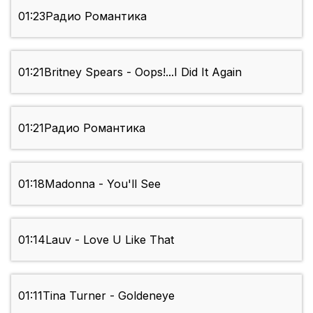
01:23
Радио Романтика
01:21
Britney Spears - Oops!...I Did It Again
01:21
Радио Романтика
01:18
Madonna - You'll See
01:14
Lauv - Love U Like That
01:11
Tina Turner - Goldeneye