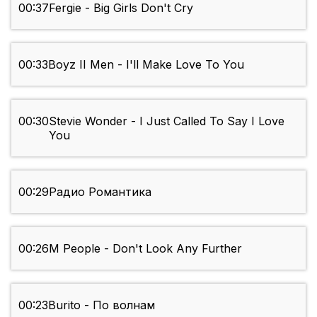
00:37
Fergie - Big Girls Don't Cry
00:33
Boyz II Men - I'll Make Love To You
00:30
Stevie Wonder - I Just Called To Say I Love
You
00:29
Радио Романтика
00:26
M People - Don't Look Any Further
00:23
Burito - По волнам