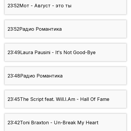
23:52
Мот - Август - это ты
23:52
Радио Романтика
23:49
Laura Pausini - It's Not Good-Bye
23:48
Радио Романтика
23:45
The Script feat. Will.I.Am - Hall Of Fame
23:42
Toni Braxton - Un-Break My Heart