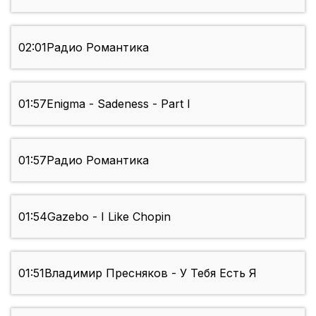
02:01
Радио Романтика
01:57
Enigma - Sadeness - Part I
01:57
Радио Романтика
01:54
Gazebo - I Like Chopin
01:51
Владимир Пресняков - У Тебя Есть Я