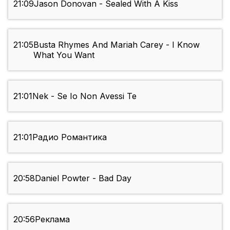
21:09
Jason Donovan - Sealed With A Kiss
21:05
Busta Rhymes And Mariah Carey - I Know
What You Want
21:01
Nek - Se Io Non Avessi Te
21:01
Радио Романтика
20:58
Daniel Powter - Bad Day
20:56
Реклама