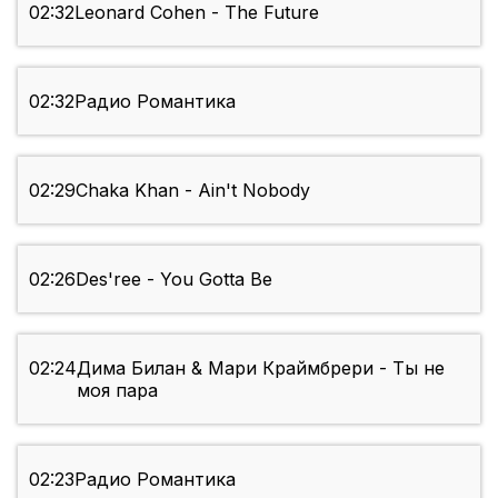
02:32
Leonard Cohen - The Future
02:32
Радио Романтика
02:29
Chaka Khan - Ain't Nobody
02:26
Des'ree - You Gotta Be
02:24
Дима Билан & Мари Краймбрери - Ты не
моя пара
02:23
Радио Романтика