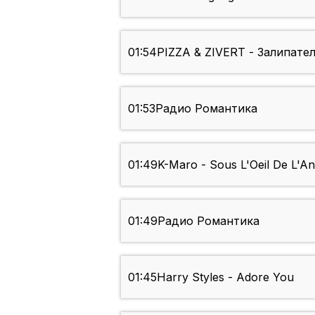
01:54
PIZZA & ZIVERT - Залипате
01:53
Радио Романтика
01:49
K-Maro - Sous L'Oeil De L'A
01:49
Радио Романтика
01:45
Harry Styles - Adore You