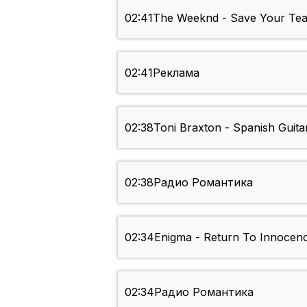
02:41
The Weeknd - Save Your Tea
02:41
Реклама
02:38
Toni Braxton - Spanish Guita
02:38
Радио Романтика
02:34
Enigma - Return To Innocen
02:34
Радио Романтика