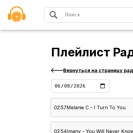
Перейти к содержимому
Плейлист
Ра
Вернуться на страницу ра
02:57
Melanie C - I Turn To You
02:54
Imany - You Will Never Kno