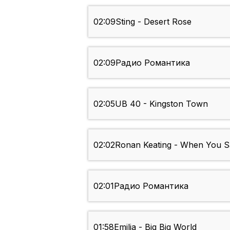
02:09
Sting - Desert Rose
02:09
Радио Романтика
02:05
UB 40 - Kingston Town
02:02
Ronan Keating - When You Sa
02:01
Радио Романтика
01:58
Emilia - Big Big World