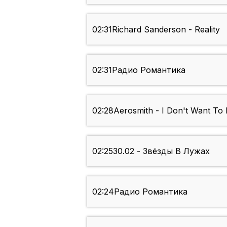
02:31
Richard Sanderson - Reality
02:31
Радио Романтика
02:28
Aerosmith - I Don't Want To 
02:25
30.02 - Звёзды В Лужах
02:24
Радио Романтика