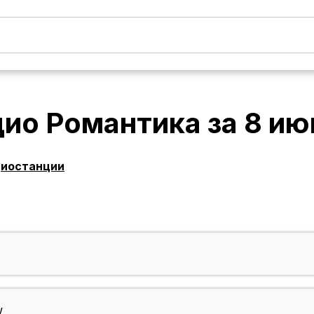
дио Романтика
за
8 ию
диостанции
w