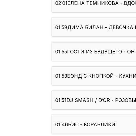
02:01
ЕЛЕНА ТЕМНИКОВА - ВДО
01:58
ДИМА БИЛАН - ДЕВОЧКА 
01:55
ГОСТИ ИЗ БУДУЩЕГО - О
01:53
БОНД С КНОПКОЙ - КУХН
01:51
DJ SMASH / D’OR - РОЗО
01:46
БИС - КОРАБЛИКИ