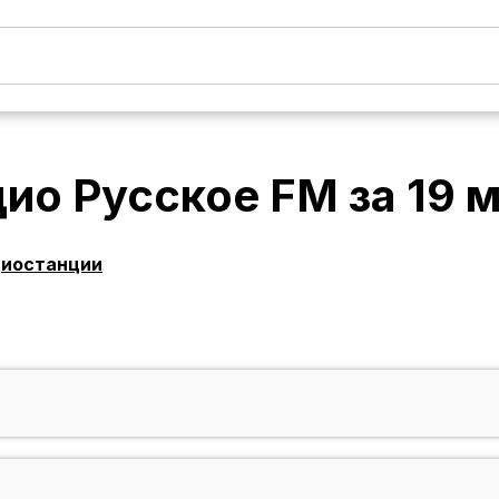
дио Русское FM
за
19 
диостанции