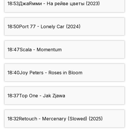
18:53
ДжаЯмми - На рейве цветы (2023)
18:50
Port 77 - Lonely Car (2024)
18:47
Scala - Momentum
18:40
Joy Peters - Roses in Bloom
18:37
Top One - Jak Zjawa
18:32
Retouch - Mercenary (Slowed) (2025)