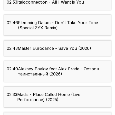
02:53
Italoconnection - All I Want is You
02:46
Flemming Dalum - Don't Take Your Time
(Special ZYX Remix)
02:43
Master Eurodance - Save You (2026)
02:40
Aleksey Pavlov feat Alex Frada - Остров
таинственный (2026)
02:33
Madis - Place Called Home (Live
Performance) (2025)