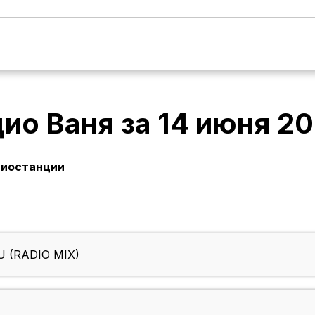
дио Ваня
за
14 июня 2
диостанции
U (RADIO MIX)