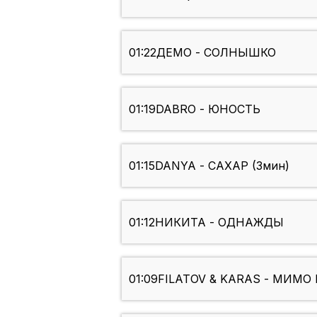
01:22
ДЕМО - СОЛНЫШКО
01:19
DABRO - ЮНОСТЬ
01:15
DANYA - САХАР (3мин)
01:12
НИКИТА - ОДНАЖДЫ
01:09
FILATOV & KARAS - МИМО