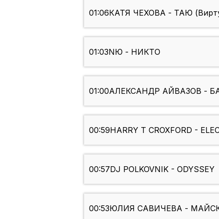
01:06
КАТЯ ЧЕХОВА - ТАЮ (Виртуа
01:03
NЮ - НИКТО
01:00
АЛЕКСАНДР АЙВАЗОВ - Б
00:59
HARRY T CROXFORD - ELEC
00:57
DJ POLKOVNIK - ODYSSEY
00:53
ЮЛИЯ САВИЧЕВА - МАЙС