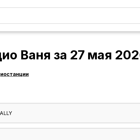
дио Ваня
за
27 мая 20
диостанции
NALLY