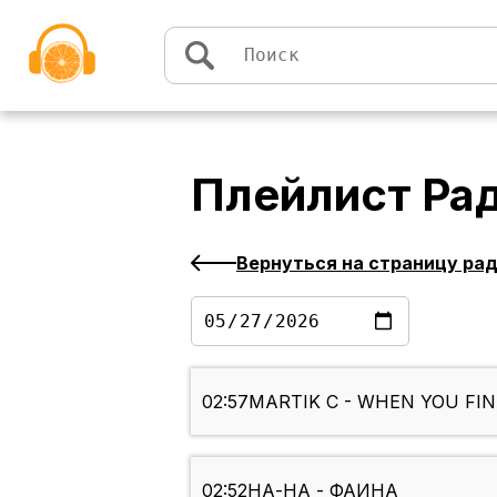
Перейти к содержимому
Плейлист
Ра
Вернуться на страницу ра
02:57
MARTIK C - WHEN YOU FI
02:52
НА-НА - ФАИНА