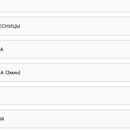
РЕСНИЦЫ
МА
А (3мин)
ОЯ