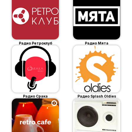
Радио Ретроклуб
Радио Мята
Радио Срака
Радио Splash Oldies