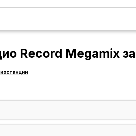
дио Record Megamix
з
диостанции