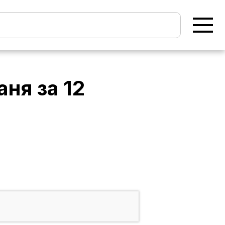
аня
за
12