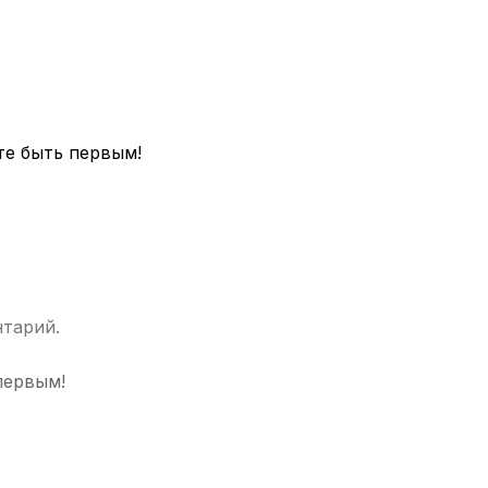
те быть первым!
нтарий.
первым!