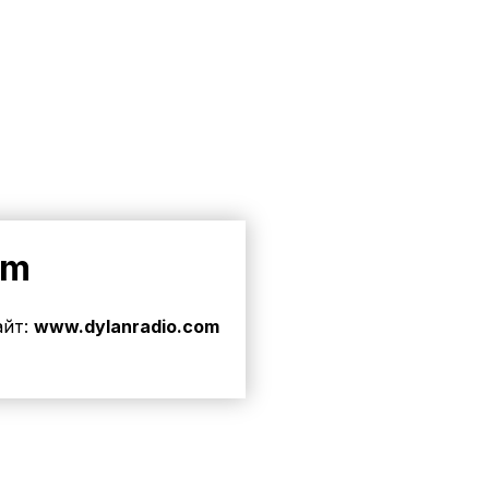
om
айт:
www.dylanradio.com