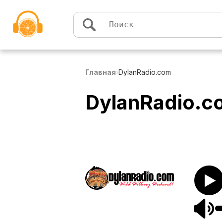
Перейти к содержимому
Главная
›
DylanRadio.com
DylanRadio.c