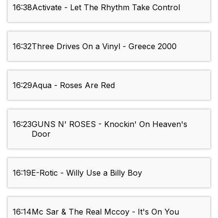
16:38
Activate - Let The Rhythm Take Control
16:32
Three Drives On a Vinyl - Greece 2000
16:29
Aqua - Roses Are Red
16:23
GUNS N' ROSES - Knockin' On Heaven's
Door
16:19
E-Rotic - Willy Use a Billy Boy
16:14
Mc Sar & The Real Mccoy - It's On You