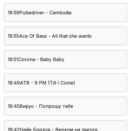
18:59
Pulsedriver - Cambodia
18:55
Ace Of Base - All that she wants
18:51
Corona - Baby Baby
18:49
ATB - 9 PM (Till I Come)
18:45
Вирус - Попрошу тебя
18:42
Найк Борзов - Верхом на звезде