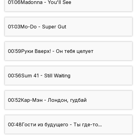
01:06
Madonna - You'll See
01:03
Mo-Do - Super Gut
00:59
Руки Вверх! - Он тебя целует
00:56
Sum 41 - Still Waiting
00:52
Кар-Мэн - Лондон, гудбай
00:48
Гости из будущего - Ты где-то...