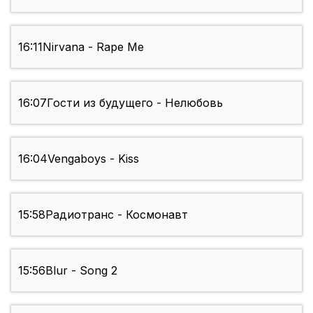
16:11
Nirvana - Rape Me
16:07
Гости из будущего - Нелюбовь
16:04
Vengaboys - Kiss
15:58
Радиотранс - Космонавт
15:56
Blur - Song 2