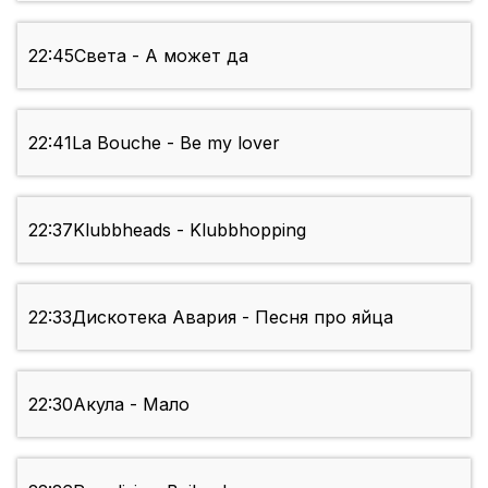
22:45
Света - А может да
22:41
La Bouche - Be my lover
22:37
Klubbheads - Klubbhopping
22:33
Дискотека Авария - Песня про яйца
22:30
Акула - Мало