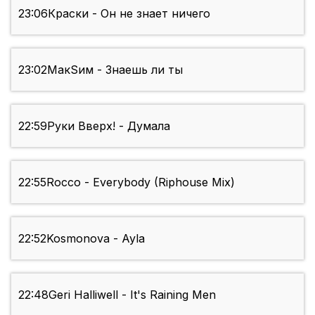
23:06
Краски - Он не знает ничего
23:02
МакSим - Знаешь ли ты
22:59
Руки Вверх! - Думала
22:55
Rocco - Everybody (Riphouse Mix)
22:52
Kosmonova - Ayla
22:48
Geri Halliwell - It's Raining Men