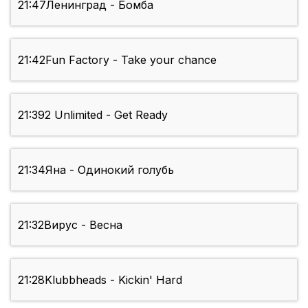
21:47
Ленинград - Бомба
21:42
Fun Factory - Take your chance
21:39
2 Unlimited - Get Ready
21:34
Яна - Одинокий голубь
21:32
Вирус - Весна
21:28
Klubbheads - Kickin' Hard