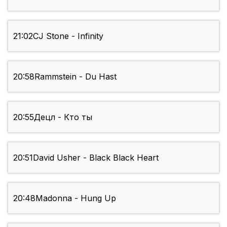
21:02
CJ Stone - Infinity
20:58
Rammstein - Du Hast
20:55
Децл - Кто ты
20:51
David Usher - Black Black Heart
20:48
Madonna - Hung Up