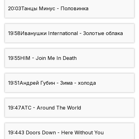
20:03
Танцы Минус - Половинка
19:58
Иванушки International - Золотые облака
19:55
HIM - Join Me In Death
19:51
Андрей Губин - Зима - холода
19:47
ATC - Around The World
19:44
3 Doors Down - Here Without You