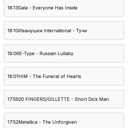
18:13
Gala - Everyone Has Inside
18:10
Иванушки International - Тучи
18:06
E-Type - Russian Lullaby
18:01
HIM - The Funeral of Hearts
17:59
20 FINGERS/GILLETTE - Short Dick Man
17:52
Metallica - The Unforgiven