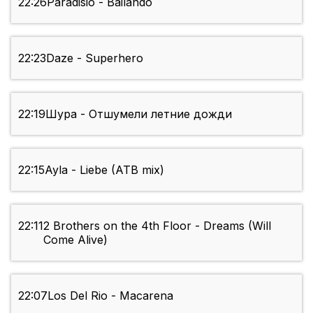
22:26
Paradisio - Bailando
22:23
Daze - Superhero
22:19
Шура - Отшумели летние дожди
22:15
Ayla - Liebe (ATB mix)
22:11
2 Brothers on the 4th Floor - Dreams (Will
Come Alive)
22:07
Los Del Rio - Macarena