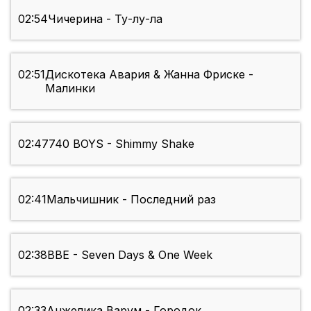
02:54
Чичерина - Ту-лу-ла
02:51
Дискотека Авария & Жанна Фриске -
Малинки
02:47
740 BOYS - Shimmy Shake
02:41
Мальчишник - Последний раз
02:38
BBE - Seven Days & One Week
02:33
Анжелика Варум - Городок