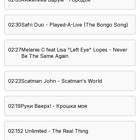
02:30
Safri Duo - Played-A-Live (The Bongo Song)
02:27
Melanie C feat Lisa "Left Eye" Lopes - Never
Be The Same Again
02:23
Scatman John - Scatman's World
02:19
Руки Вверх! - Крошка моя
02:15
2 Unlimited - The Real Thing