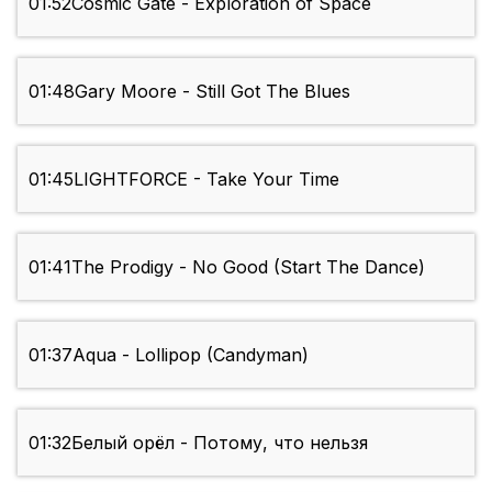
01:52
Cosmic Gate - Exploration of Space
01:48
Gary Moore - Still Got The Blues
01:45
LIGHTFORCE - Take Your Time
01:41
The Prodigy - No Good (Start The Dance)
01:37
Aqua - Lollipop (Candyman)
01:32
Белый орёл - Потому, что нельзя