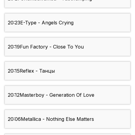
20:23
E-Type - Angels Crying
20:19
Fun Factory - Close To You
20:15
Reflex - Танцы
20:12
Masterboy - Generation Of Love
20:06
Metallica - Nothing Else Matters