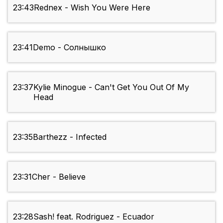
23:43
Rednex - Wish You Were Here
23:41
Demo - Солнышко
23:37
Kylie Minogue - Can't Get You Out Of My
Head
23:35
Barthezz - Infected
23:31
Cher - Believe
23:28
Sash! feat. Rodriguez - Ecuador