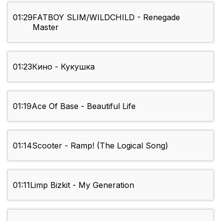
01:29
FATBOY SLIM/WILDCHILD - Renegade
Master
01:23
Кино - Кукушка
01:19
Ace Of Base - Beautiful Life
01:14
Scooter - Ramp! (The Logical Song)
01:11
Limp Bizkit - My Generation