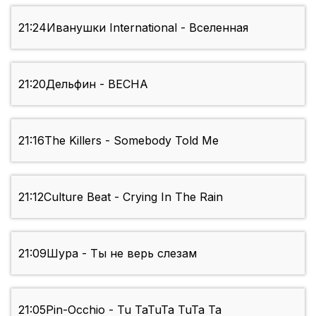
21:24
Иванушки International - Вселенная
21:20
Дельфин - ВЕСНА
21:16
The Killers - Somebody Told Me
21:12
Culture Beat - Crying In The Rain
21:09
Шура - Ты не верь слезам
21:05
Pin-Occhio - Tu TaTuTa TuTa Ta