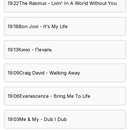
19:22
The Rasmus - Livin' In A World Without You
19:18
Bon Jovi - It's My Life
19:13
Кино - Печаль
19:09
Craig David - Walking Away
19:06
Evanescence - Bring Me To Life
19:03
Me & My - Dub I Dub