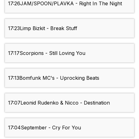
17:26
JAM/SPOON/PLAVKA - Right In The Night
17:23
Limp Bizkit - Break Stuff
17:17
Scorpions - Still Loving You
17:13
Bomfunk MC's - Uprocking Beats
17:07
Leonid Rudenko & Nicco - Destination
17:04
September - Cry For You