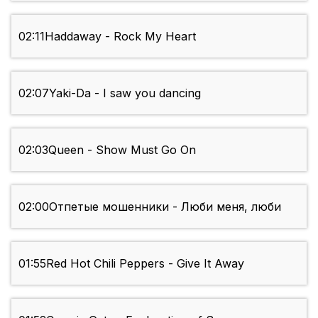
02:11
Haddaway - Rock My Heart
02:07
Yaki-Da - I saw you dancing
02:03
Queen - Show Must Go On
02:00
Отпетые мошенники - Люби меня, люби
01:55
Red Hot Chili Peppers - Give It Away