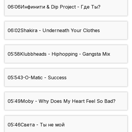
06:06
Инфинити & Dip Project - Где Ты?
06:02
Shakira - Underneath Your Clothes
05:58
Klubbheads - Hiphopping - Gangsta Mix
05:54
3-O-Matic - Success
05:49
Moby - Why Does My Heart Feel So Bad?
05:46
Света - Ты не мой