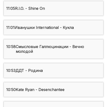
11:05
R.I.O. - Shine On
11:01
Иванушки International - Кукла
10:58
Смысловые Галлюцинации - Вечно
молодой
10:53
ДДТ - Родина
10:50
Kate Ryan - Desenchantee