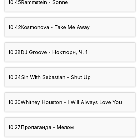
10:45
Rammstein - Sonne
10:42
Kosmonova - Take Me Away
10:38
DJ Groove - Ноктюрн, Ч. 1
10:34
Sin With Sebastian - Shut Up
10:30
Whitney Houston - I Will Always Love You
10:27
Пропаганда - Мелом