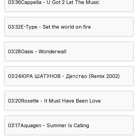
03:36
Cappella - U Got 2 Let The Music
03:32
E-Type - Set the world on fire
03:28
Oasis - Wonderwall
03:24
ЮРА ШАТУНOВ - Детство (Remix 2002)
03:20
Roxette - It Must Have Been Love
03:17
Aquagen - Summer Is Calling