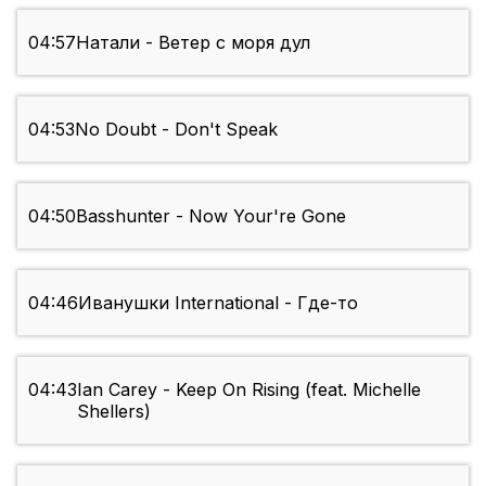
04:57
Натали - Ветер с моря дул
04:53
No Doubt - Don't Speak
04:50
Basshunter - Now Your're Gone
04:46
Иванушки International - Где-то
04:43
Ian Carey - Keep On Rising (feat. Michelle
Shellers)