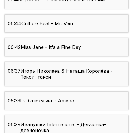
06:44
Culture Beat - Mr. Vain
06:42
Miss Jane - It's a Fine Day
06:37
Игорь Николаев & Наташа Королёва -
Такси, такси
06:33
DJ Quicksilver - Ameno
06:29
Иванушки International - Девчонка-
девчоночка