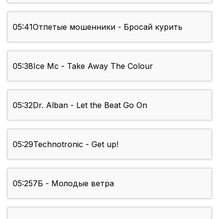
05:41
Отпетые мошенники - Бросай курить
05:38
Ice Mc - Take Away The Colour
05:32
Dr. Alban - Let the Beat Go On
05:29
Technotronic - Get up!
05:25
7Б - Молодые ветра