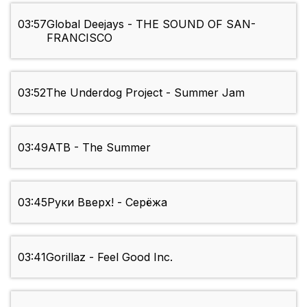
03:57
Global Deejays - THE SOUND OF SAN-
FRANCISCO
03:52
The Underdog Project - Summer Jam
03:49
ATB - The Summer
03:45
Руки Вверх! - Серёжа
03:41
Gorillaz - Feel Good Inc.