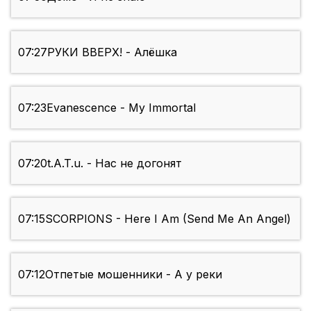
07:27
РУКИ ВВЕРХ! - Алёшка
07:23
Evanescence - My Immortal
07:20
t.A.T.u. - Нас не догонят
07:15
SCORPIONS - Here I Am (Send Me An Angel)
07:12
Отпетые мошенники - А у реки