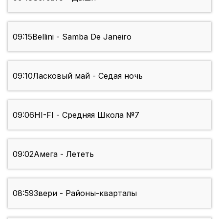
09:15
Bellini - Samba De Janeiro
09:10
Ласковый май - Седая ночь
09:06
HI-FI - Средняя Школа №7
09:02
Амега - Лететь
08:59
Звери - Районы-кварталы