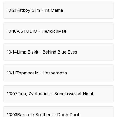
10:21
Fatboy Slim - Ya Mama
10:18
A’STUDIO - Нелюбимая
10:14
Limp Bizkit - Behind Blue Eyes
10:11
Topmodelz - L'esperanza
10:07
Tiga, Zyntherius - Sunglasses at Night
10:03
Barcode Brothers - Dooh Dooh