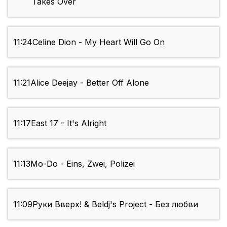
Takes Over
11:24
Celine Dion - My Heart Will Go On
11:21
Alice Deejay - Better Off Alone
11:17
East 17 - It's Alright
11:13
Mo-Do - Eins, Zwei, Polizei
11:09
Руки Вверх! & Beldj's Project - Без любви