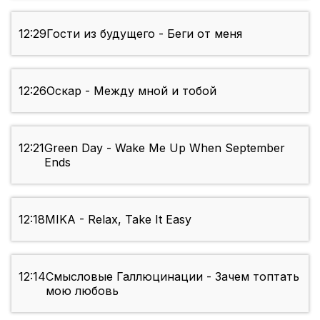
12:29
Гости из будущего - Беги от меня
12:26
Оскар - Между мной и тобой
12:21
Green Day - Wake Me Up When September
Ends
12:18
MIKA - Relax, Take It Easy
12:14
Смысловые Галлюцинации - Зачем топтать
мою любовь