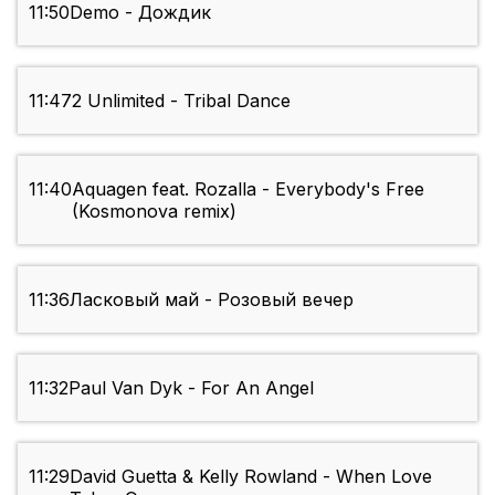
11:50
Demo - Дождик
11:47
2 Unlimited - Tribal Dance
11:40
Aquagen feat. Rozalla - Everybody's Free
(Kosmonova remix)
11:36
Ласковый май - Розовый вечер
11:32
Paul Van Dyk - For An Angel
11:29
David Guetta & Kelly Rowland - When Love