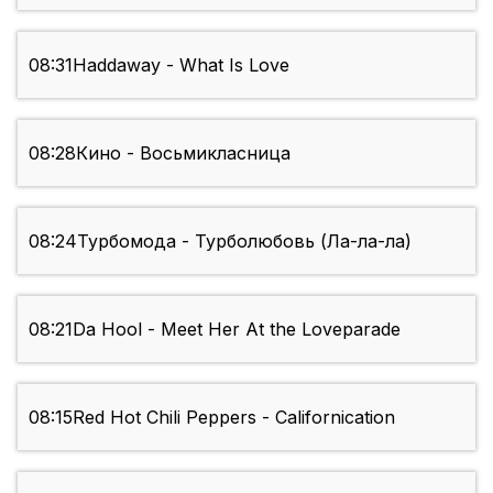
08:31
Haddaway - What Is Love
08:28
Кино - Восьмикласница
08:24
Турбомода - Турболюбовь (Ла-ла-ла)
08:21
Da Hool - Meet Her At the Loveparade
08:15
Red Hot Chili Peppers - Californication