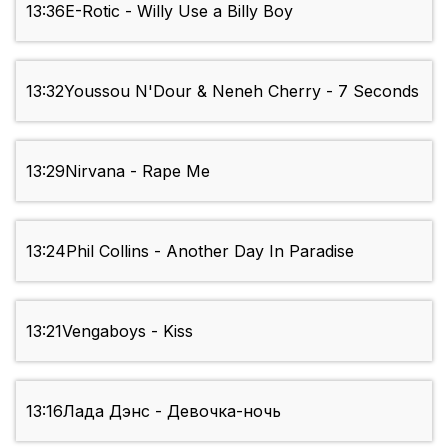
13:36
E-Rotic - Willy Use a Billy Boy
13:32
Youssou N'Dour & Neneh Cherry - 7 Seconds
13:29
Nirvana - Rape Me
13:24
Phil Collins - Another Day In Paradise
13:21
Vengaboys - Kiss
13:16
Лада Дэнс - Девочка-ночь