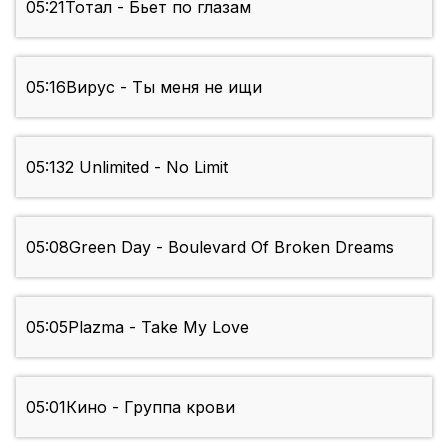
05:21
Тотал - Бьет по глазам
05:16
Вирус - Ты меня не ищи
05:13
2 Unlimited - No Limit
05:08
Green Day - Boulevard Of Broken Dreams
05:05
Plazma - Take My Love
05:01
Кино - Группа крови