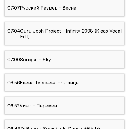
07:07
Русский Размер - Весна
07:04
Guru Josh Project - Infinity 2008 (Klaas Vocal
Edit)
07:00
Sonique - Sky
06:56
Елена Терлеева - Солнце
06:52
Кино - Перемен
06:49
Dj Bobo - Somebody Dance With Me