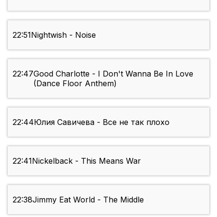
22:51
Nightwish - Noise
22:47
Good Charlotte - I Don't Wanna Be In Love
(Dance Floor Anthem)
22:44
Юлия Савичева - Все не так плохо
22:41
Nickelback - This Means War
22:38
Jimmy Eat World - The Middle