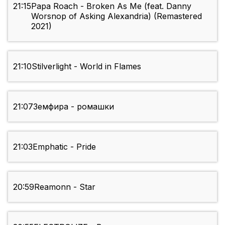
21:15
Papa Roach - Broken As Me (feat. Danny
Worsnop of Asking Alexandria) (Remastered
2021)
21:10
Stilverlight - World in Flames
21:07
Земфира - ромашки
21:03
Emphatic - Pride
20:59
Reamonn - Star