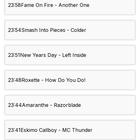
23:58
Fame On Fire - Another One
23:54
Smash Into Pieces - Colder
23:51
New Years Day - Left Inside
23:48
Roxette - How Do You Do!
23:44
Amaranthe - Razorblade
23:41
Eskimo Callboy - MC Thunder