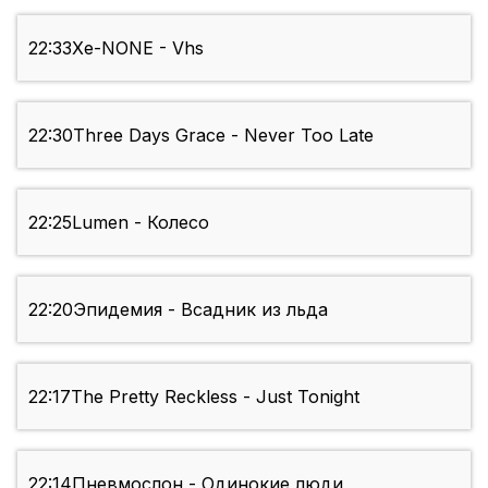
22:33
Xe-NONE - Vhs
22:30
Three Days Grace - Never Too Late
22:25
Lumen - Колесо
22:20
Эпидемия - Всадник из льда
22:17
The Pretty Reckless - Just Tonight
22:14
Пневмослон - Одинокие люди