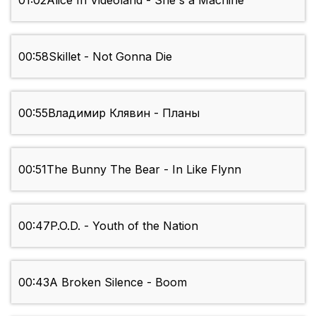
01:02
Alice In Videoland - She's a Machine
00:58
Skillet - Not Gonna Die
00:55
Владимир Клявин - Планы
00:51
The Bunny The Bear - In Like Flynn
00:47
P.O.D. - Youth of the Nation
00:43
A Broken Silence - Boom