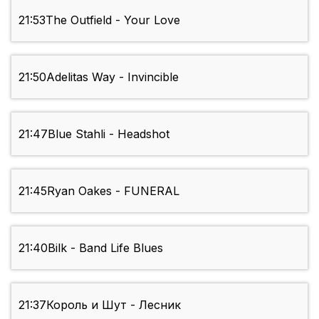
21:53
The Outfield - Your Love
21:50
Adelitas Way - Invincible
21:47
Blue Stahli - Headshot
21:45
Ryan Oakes - FUNERAL
21:40
Bilk - Band Life Blues
21:37
Король и Шут - Лесник