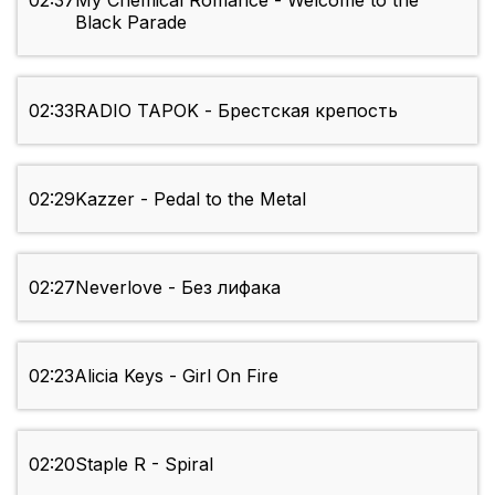
02:37
My Chemical Romance - Welcome to the
Black Parade
02:33
RADIO TAPOK - Брестская крепость
02:29
Kazzer - Pedal to the Metal
02:27
Neverlove - Без лифака
02:23
Alicia Keys - Girl On Fire
02:20
Staple R - Spiral