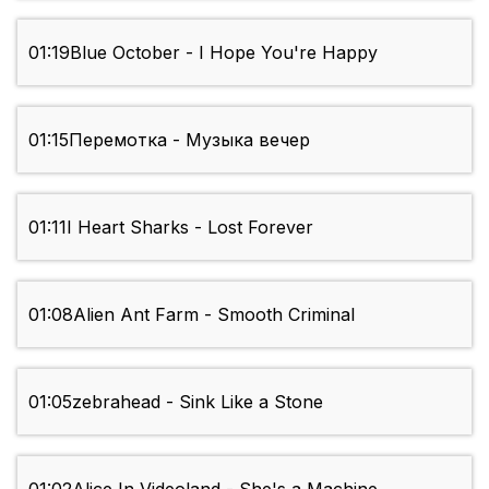
01:19
Blue October - I Hope You're Happy
01:15
Перемотка - Музыка вечер
01:11
I Heart Sharks - Lost Forever
01:08
Alien Ant Farm - Smooth Criminal
01:05
zebrahead - Sink Like a Stone