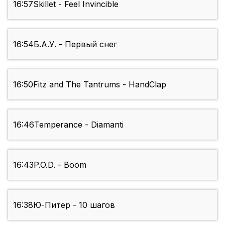
16:57
Skillet - Feel Invincible
16:54
Б.А.У. - Первый снег
16:50
Fitz and The Tantrums - HandClap
16:46
Temperance - Diamanti
16:43
P.O.D. - Boom
16:38
Ю-Питер - 10 шагов