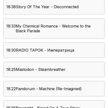
18:38
Story Of The Year - Disconnected
18:33
My Chemical Romance - Welcome to the
Black Parade
18:30
RADIO TAPOK - Императрица
18:25
Mastodon - Steambreather
18:22
Pandorum - Machine (Re-Imagined)