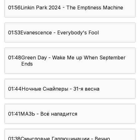
01:56
Linkin Park 2024 - The Emptiness Machine
01:53
Evanescence - Everybody's Fool
01:48
Green Day - Wake Me up When September
Ends
01:44
Ночные Снайперы - 31-я весна
01:41
МАЗЬ - Всё наладится
01:38
Смысловые Галлюцинации - Вечно