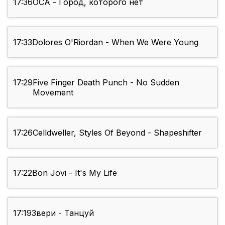
17:36
ОСА - Город, которого нет
17:33
Dolores O'Riordan - When We Were Young
17:29
Five Finger Death Punch - No Sudden
Movement
17:26
Celldweller, Styles Of Beyond - Shapeshifter
17:22
Bon Jovi - It's My Life
17:19
Звери - Танцуй