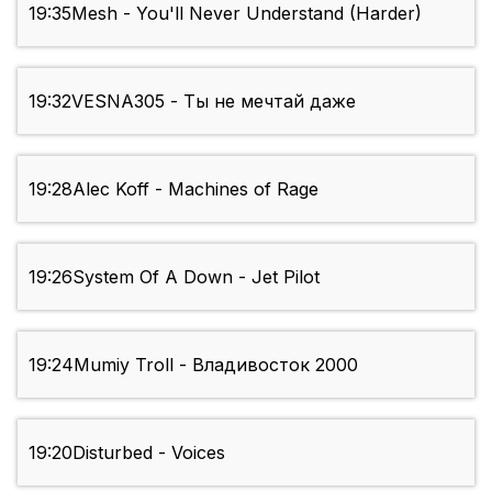
19:35
Mesh - You'll Never Understand (Harder)
19:32
VESNA305 - Ты не мечтай даже
19:28
Alec Koff - Machines of Rage
19:26
System Of A Down - Jet Pilot
19:24
Mumiy Troll - Владивосток 2000
19:20
Disturbed - Voices