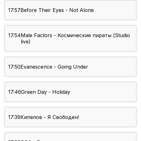
17:57
Before Their Eyes - Not Alone
17:54
Male Factors - Космические пираты (Studio
live)
17:50
Evanescence - Going Under
17:46
Green Day - Holiday
17:39
Кипелов - Я Свободен!