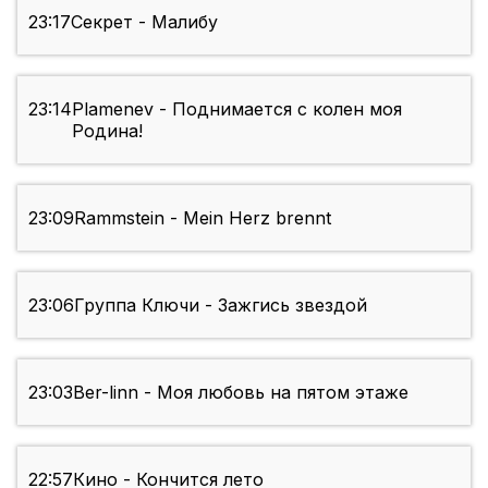
23:17
Секрет - Малибу
23:14
Plamenev - Поднимается с колен моя
Родина!
23:09
Rammstein - Mein Herz brennt
23:06
Группа Ключи - Зажгись звездой
23:03
Ber-linn - Моя любовь на пятом этаже
22:57
Кино - Кончится лето