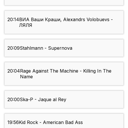
20:14
ВИА Ваши Краши, Alexandrs Volobuevs -
ЛЯЛЯ
20:09
Stahlmann - Supernova
20:04
Rage Against The Machine - Killing In The
Name
20:00
Ska-P - Jaque al Rey
19:56
Kid Rock - American Bad Ass