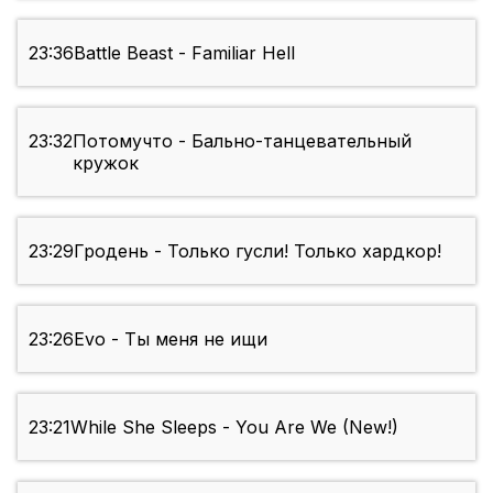
23:36
Battle Beast - Familiar Hell
23:32
Потомучто - Бально-танцевательный
кружок
23:29
Гродень - Только гусли! Только хардкор!
23:26
Evo - Ты меня не ищи
23:21
While She Sleeps - You Are We (New!)