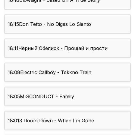
18:18
Blowsight - Based On A True Story
18:15
Don Tetto - No Digas Lo Siento
18:11
Чёрный Обелиск - Прощай и прости
18:08
Electric Callboy - Tekkno Train
18:05
MISCONDUCT - Family
18:01
3 Doors Down - When I'm Gone