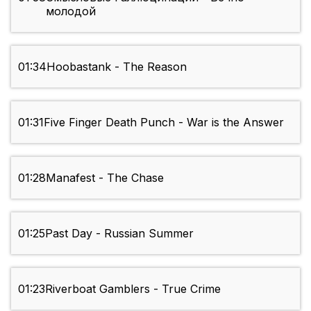
молодой
01:34
Hoobastank - The Reason
01:31
Five Finger Death Punch - War is the Answer
01:28
Manafest - The Chase
01:25
Past Day - Russian Summer
01:23
Riverboat Gamblers - True Crime