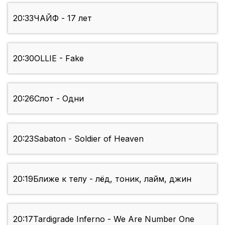
20:33
ЧАЙФ - 17 лет
20:30
OLLIE - Fake
20:26
Слот - Одни
20:23
Sabaton - Soldier of Heaven
20:19
Ближе к телу - лёд, тоник, лайм, джин
20:17
Tardigrade Inferno - We Are Number One