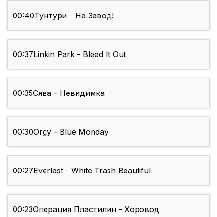
00:40
Тунтури - На Завод!
00:37
Linkin Park - Bleed It Out
00:35
Сява - Невидимка
00:30
Orgy - Blue Monday
00:27
Everlast - White Trash Beautiful
00:23
Операция Пластилин - Хоровод