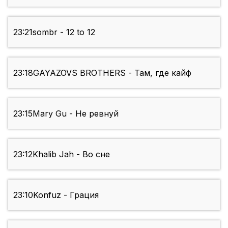
23:21
sombr - 12 to 12
23:18
GAYAZOVS BROTHERS - Там, где кайф
23:15
Mary Gu - Не ревнуй
23:12
Khalib Jah - Во сне
23:10
Konfuz - Грация