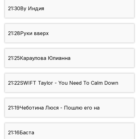
21:30
By Индия
21:28
Руки вверх
21:25
Караулова Юлианна
21:22
SWIFT Taylor - You Need To Calm Down
21:19
Чеботина Люся - Пошлю его на
21:16
Баста