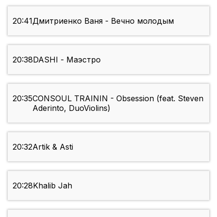
20:41
Дмитриенко Ваня - Вечно молодым
20:38
DASHI - Маэстро
20:35
CONSOUL TRAININ - Obsession (feat. Steven
Aderinto, DuoViolins)
20:32
Artik & Asti
20:28
Khalib Jah