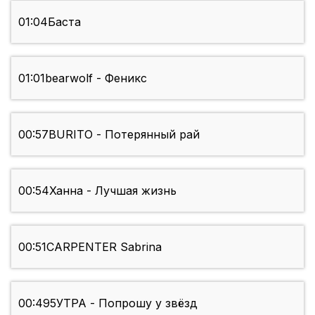
01:04
Баста
01:01
bearwolf - Феникс
00:57
BURITO - Потерянный рай
00:54
Ханна - Лучшая жизнь
00:51
CARPENTER Sabrina
00:49
5УТРА - Попрошу у звёзд