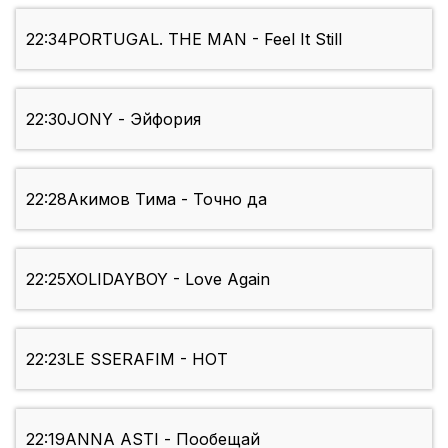
22:34
PORTUGAL. THE MAN - Feel It Still
22:30
JONY - Эйфория
22:28
Акимов Тима - Точно да
22:25
XOLIDAYBOY - Love Again
22:23
LE SSERAFIM - HOT
22:19
ANNA ASTI - Пообещай