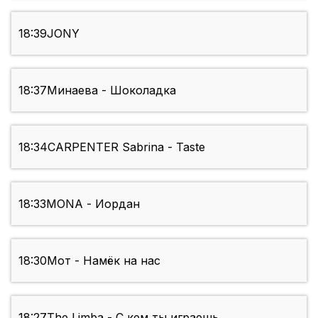
18:39
JONY
18:37
Минаева - Шоколадка
18:34
CARPENTER Sabrina - Taste
18:33
MONA - Иордан
18:30
Мот - Намёк на нас
18:27
The Limba - С кем ты играешь