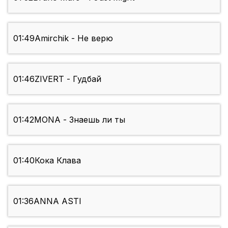
01:49
Amirchik - Не верю
01:46
ZIVERT - Гудбай
01:42
MONA - Знаешь ли ты
01:40
Кока Клава
01:36
ANNA ASTI