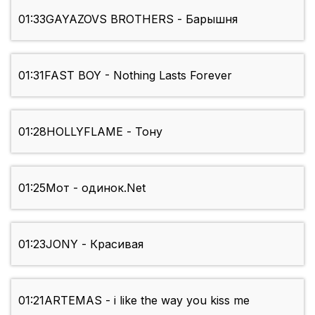
01:33
GAYAZOVS BROTHERS - Барышня
01:31
FAST BOY - Nothing Lasts Forever
01:28
HOLLYFLAME - Тону
01:25
Мот - одинок.Net
01:23
JONY - Красивая
01:21
ARTEMAS - i like the way you kiss me