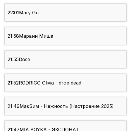
22:01
Mary Gu
21:58
Марвин Миша
21:55
Dose
21:52
RODRIGO Olivia - drop dead
21:49
МакSим - Нежность (Настроение 2025)
21:47
MIA BOYKA - ЭКСПОНАТ