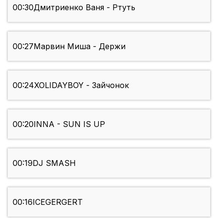
00:30
Дмитриенко Ваня - Ртуть
00:27
Марвин Миша - Держи
00:24
XOLIDAYBOY - Зайчонок
00:20
INNA - SUN IS UP
00:19
DJ SMASH
00:16
ICEGERGERT