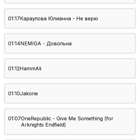
01:17
Караулова Юлианна - Не верю
01:14
NEMIGA - Довольна
01:12
HammAli
01:10
Jakone
01:07
OneRepublic - Give Me Something (for
Arknights Endfield)