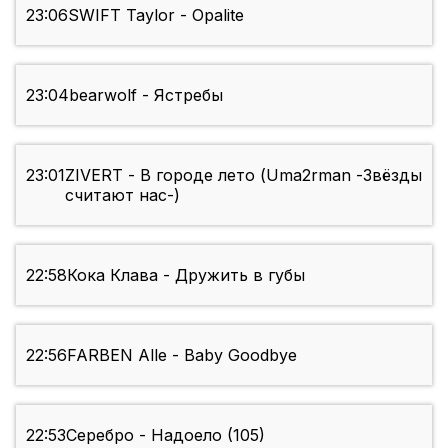
23:06
SWIFT Taylor - Opalite
23:04
bearwolf - Ястребы
23:01
ZIVERT - В городе лето (Uma2rman -Звёзды
считают нас-)
22:58
Кока Клава - Дружить в губы
22:56
FARBEN Alle - Baby Goodbye
22:53
Серебро - Надоело (105)