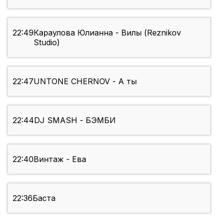
22:49
Караулова Юлианна - Вилы (Reznikov
Studio)
22:47
UNTONE CHERNOV - А ты
22:44
DJ SMASH - БЭМБИ
22:40
Винтаж - Ева
22:36
Баста