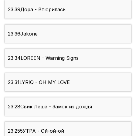
23:39
Дора - Втюрилась
23:36
Jakone
23:34
LOREEN - Warning Signs
23:31
LYRIQ - OH MY LOVE
23:28
Свик Леша - Замок из дождя
23:25
5УТРА - Ой-ой-ой