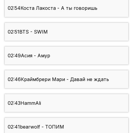
02:54
Коста Лакоста - А ты говоришь
02:51
BTS - SWIM
02:49
Асия - Амур
02:46
Краймбрери Мари - Давай не ждать
02:43
HammAli
02:41
bearwolf - ТОПИМ