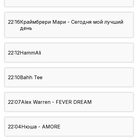
22:16
Краймбрери Мари - Сегодня мой лучший
день
22:12
HammAli
22:10
Bahh Tee
22:07
Alex Warren - FEVER DREAM
22:04
Нюша - AMORE