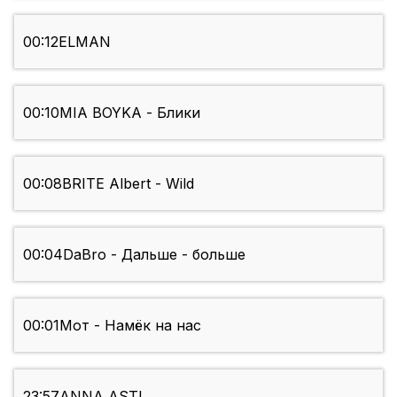
00:12
ELMAN
00:10
MIA BOYKA - Блики
00:08
BRITE Albert - Wild
00:04
DaBro - Дальше - больше
00:01
Мот - Намёк на нас
23:57
ANNA ASTI