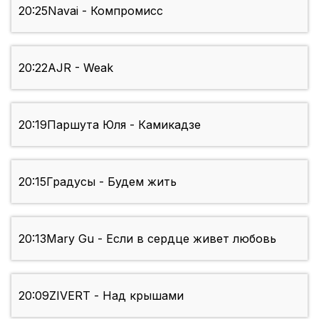
20:25
Navai - Компромисс
20:22
AJR - Weak
20:19
Паршута Юля - Камикадзе
20:15
Градусы - Будем жить
20:13
Mary Gu - Если в сердце живет любовь
20:09
ZIVERT - Над крышами