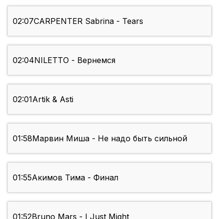
02:07
CARPENTER Sabrina - Tears
02:04
NILETTO - Вернемся
02:01
Artik & Asti
01:58
Марвин Миша - Не надо быть сильной
01:55
Акимов Тима - Финал
01:52
Bruno Mars - I Just Might