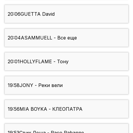
20:06
GUETTA David
20:04
ASAMMUELL - Все еще
20:01
HOLLYFLAME - Тону
19:58
JONY - Реки вели
19:56
MIA BOYKA - КЛЕОПАТРА
19:53
Свик Леша - Paco Rabanne