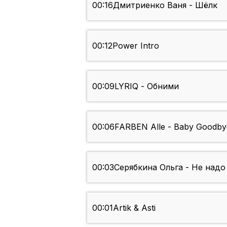
00:16
Дмитриенко Ваня - Шёлк
00:12
Power Intro
00:09
LYRIQ - Обними
00:06
FARBEN Alle - Baby Goodby
00:03
Серябкина Ольга - Не надо
00:01
Artik & Asti