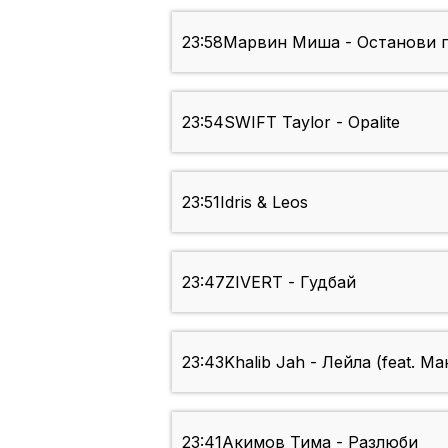
23:58
Марвин Миша - Останови 
23:54
SWIFT Taylor - Opalite
23:51
Idris & Leos
23:47
ZIVERT - Гудбай
23:43
Khalib Jah - Лейла (feat. М
23:41
Акимов Тима - Разлюби