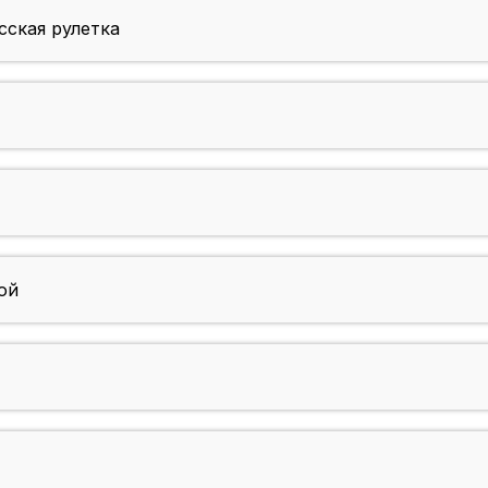
ская рулетка
ой