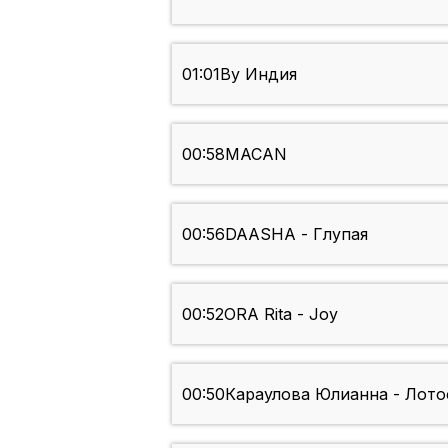
01:01
By Индия
00:58
MACAN
00:56
DAASHA - Глупая
00:52
ORA Rita - Joy
00:50
Караулова Юлианна - Лото