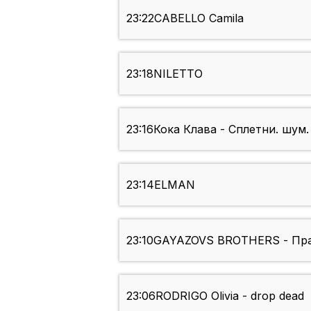
23:22
CABELLO Camila
23:18
NILETTO
23:16
Кока Клава - Сплетни. шум.
23:14
ELMAN
23:10
GAYAZOVS BROTHERS - Пра
23:06
RODRIGO Olivia - drop dead