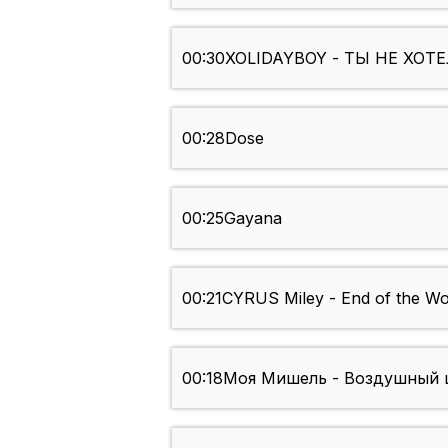
00:30
XOLIDAYBOY - ТЫ НЕ ХОТ
00:28
Dose
00:25
Gayana
00:21
CYRUS Miley - End of the Wo
00:18
Моя Мишель - Воздушный 