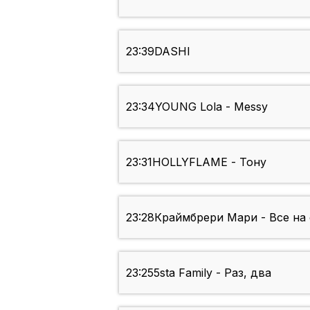
23:39
DASHI
23:34
YOUNG Lola - Messy
23:31
HOLLYFLAME - Тону
23:28
Краймбрери Мари - Все на
23:25
5sta Family - Раз, два