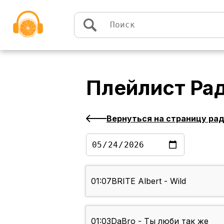
Перейти к содержимому
Плейлист
Ра
Вернуться на страницу ра
01:07
BRITE Albert - Wild
01:03
DaBro - Ты люби так же