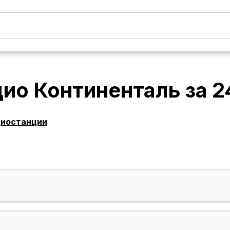
дио Континенталь
за
2
диостанции