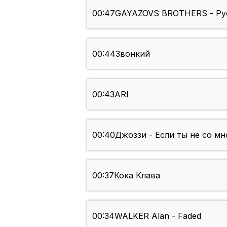
00:47
GAYAZOVS BROTHERS - Рус
00:44
Звонкий
00:43
ARI
00:40
Джоззи - Если ты не со мн
00:37
Кока Клава
00:34
WALKER Alan - Faded