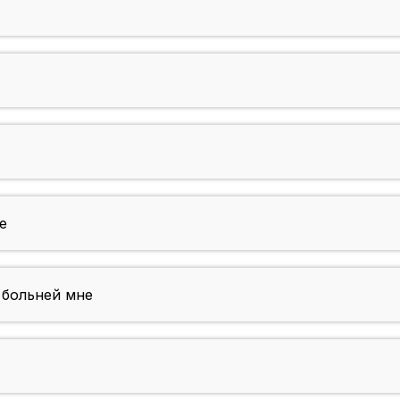
e
 больней мне