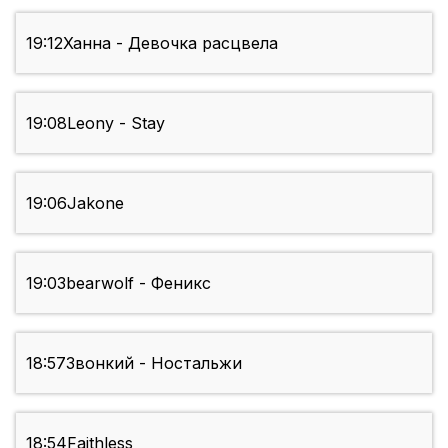
19:12
Ханна - Девочка расцвела
19:08
Leony - Stay
19:06
Jakone
19:03
bearwolf - Феникс
18:57
Звонкий - Ностальжи
18:54
Faithless