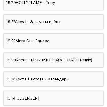
19:29
HOLLYFLAME - Тону
19:26
Navai - Зачем ты врёшь
19:23
Mary Gu - Заново
19:20
Ramil' - Маяк (KILLTEQ & D.HASH Remix)
19:18
Коста Лакоста - Календарь
19:14
ICEGERGERT