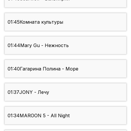
01:45
Комната культуры
01:44
Mary Gu - Нежность
01:40
Гагарина Полина - Море
01:37
JONY - Лечу
01:34
MAROON 5 - All Night