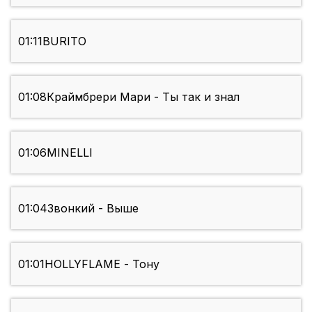
01:11
BURITO
01:08
Краймбрери Мари - Ты так и знал
01:06
MINELLI
01:04
Звонкий - Выше
01:01
HOLLYFLAME - Тону