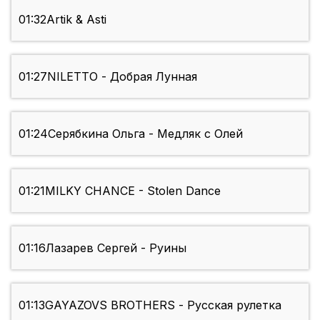
01:32
Artik & Asti
01:27
NILETTO - Добрая Лунная
01:24
Серябкина Ольга - Медляк с Олей
01:21
MILKY CHANCE - Stolen Dance
01:16
Лазарев Сергей - Руины
01:13
GAYAZOVS BROTHERS - Русская рулетка