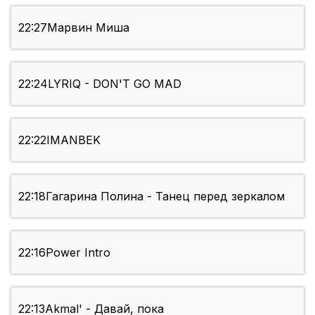
22:27
Марвин Миша
22:24
LYRIQ - DON'T GO MAD
22:22
IMANBEK
22:18
Гагарина Полина - Танец перед зеркалом
22:16
Power Intro
22:13
Akmal' - Давай, пока