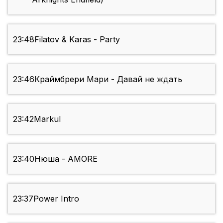
23:48
Filatov & Karas - Party
23:46
Краймбрери Мари - Давай не ждать
23:42
Markul
23:40
Нюша - AMORE
23:37
Power Intro