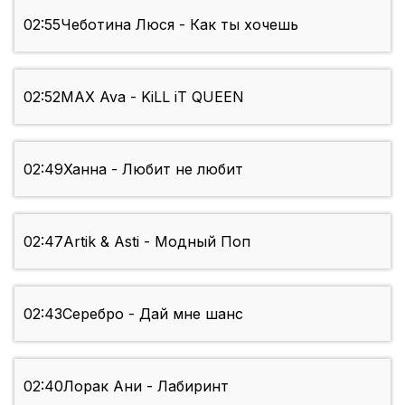
02:55
Чеботина Люся - Как ты хочешь
02:52
MAX Ava - KiLL iT QUEEN
02:49
Ханна - Любит не любит
02:47
Artik & Asti - Модный Поп
02:43
Серебро - Дай мне шанс
02:40
Лорак Ани - Лабиринт