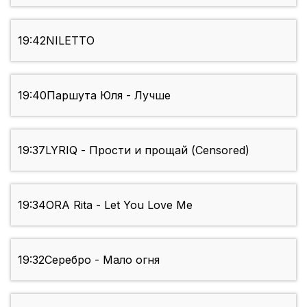
19:42
NILETTO
19:40
Паршута Юля - Лучше
19:37
LYRIQ - Прости и прощай (Censored)
19:34
ORA Rita - Let You Love Me
19:32
Серебро - Мало огня