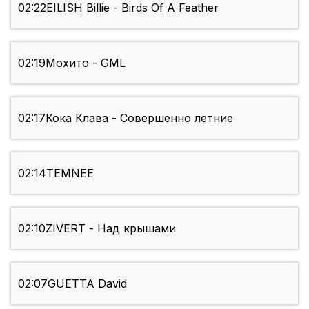
02:22
EILISH Billie - Birds Of A Feather
02:19
Мохито - GML
02:17
Кока Клава - Совершенно летние
02:14
TEMNEE
02:10
ZIVERT - Над крышами
02:07
GUETTA David