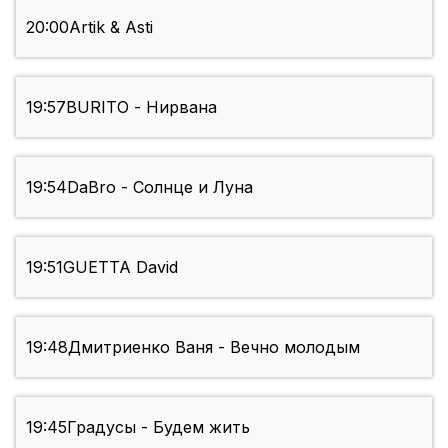
20:00
Artik & Asti
19:57
BURITO - Нирвана
19:54
DaBro - Солнце и Луна
19:51
GUETTA David
19:48
Дмитриенко Ваня - Вечно молодым
19:45
Градусы - Будем жить