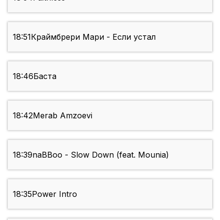
18:51
Краймбрери Мари - Если устал
18:46
Баста
18:42
Merab Amzoevi
18:39
naBBoo - Slow Down (feat. Mounia)
18:35
Power Intro