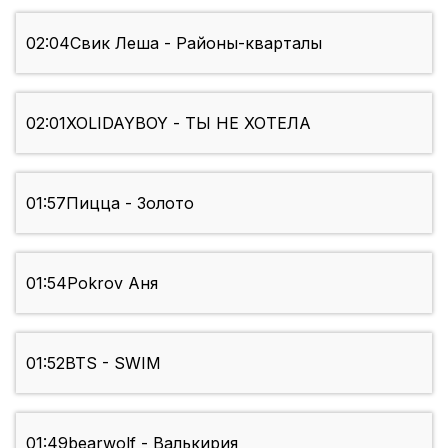
02:04
Свик Леша - Районы-кварталы
02:01
XOLIDAYBOY - ТЫ НЕ ХОТЕЛА
01:57
Пицца - Золото
01:54
Pokrov Аня
01:52
BTS - SWIM
01:49
bearwolf - Валькирия