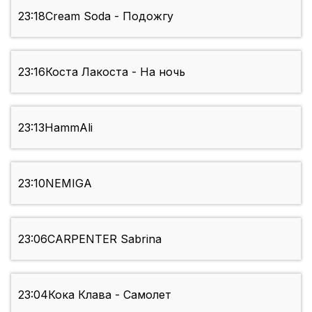
23:18
Cream Soda - Подожгу
23:16
Коста Лакоста - На ночь
23:13
HammAli
23:10
NEMIGA
23:06
CARPENTER Sabrina
23:04
Кока Клава - Самолет