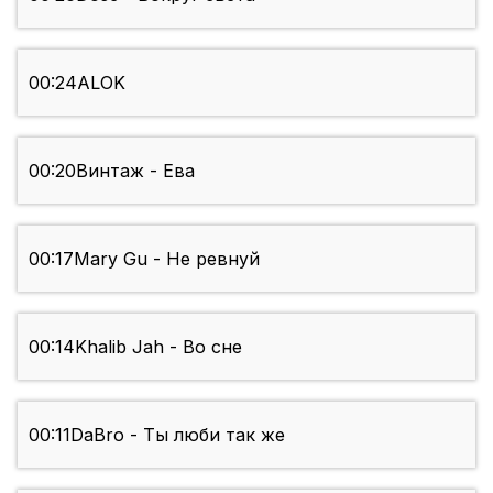
00:24
ALOK
00:20
Винтаж - Ева
00:17
Mary Gu - Не ревнуй
00:14
Khalib Jah - Во сне
00:11
DaBro - Ты люби так же