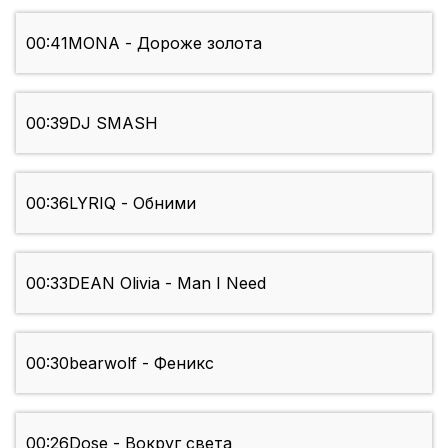
00:41
MONA - Дороже золота
00:39
DJ SMASH
00:36
LYRIQ - Обними
00:33
DEAN Olivia - Man I Need
00:30
bearwolf - Феникс
00:26
Dose - Вокруг света