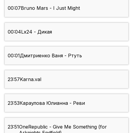
00:07
Bruno Mars - I Just Might
00:04
Lx24 - Дикая
00:01
Дмитриенко Ваня - Ртуть
23:57
Karna.val
23:53
Караулова Юлианна - Реви
23:51
OneRepublic - Give Me Something (for
Arknights Endfield)