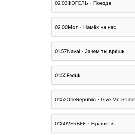
02:03
ФОГЕЛЬ - Поезда
02:00
Мот - Намёк на нас
01:57
Navai - Зачем ты врёшь
01:55
Feduk
01:52
OneRepublic - Give Me Someth
01:50
VERBEE - Нравится