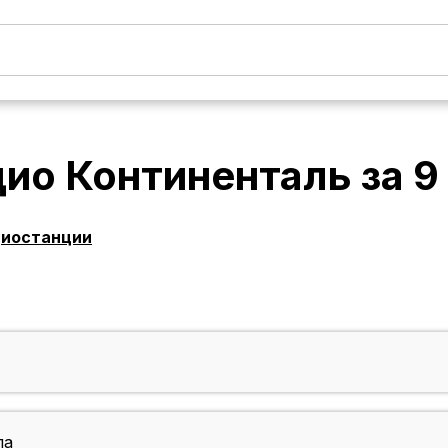
дио Континенталь
за
9
диостанции
ла