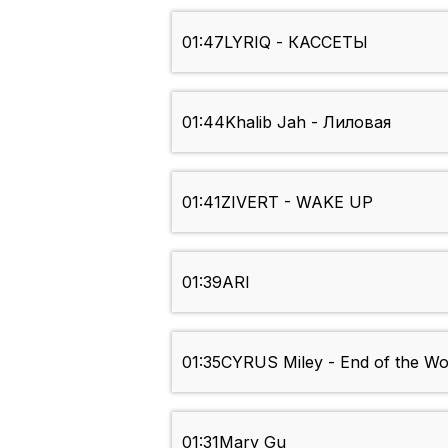
01:47
LYRIQ - КАССЕТЫ
01:44
Khalib Jah - Лиловая
01:41
ZIVERT - WAKE UP
01:39
ARI
01:35
CYRUS Miley - End of the Wo
01:31
Mary Gu