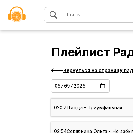
Перейти к содержимому
Плейлист
Ра
Вернуться на страницу ра
02:57
Пицца - Триумфальная
02:54
Серябкина Ольга - Не забы