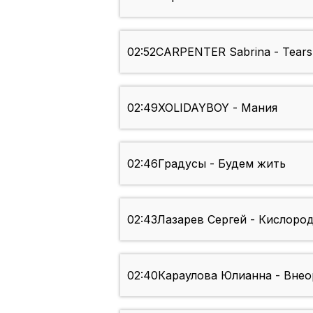
02:52
CARPENTER Sabrina - Tears
02:49
XOLIDAYBOY - Мания
02:46
Градусы - Будем жить
02:43
Лазарев Сергей - Кислоро
02:40
Караулова Юлианна - Вне