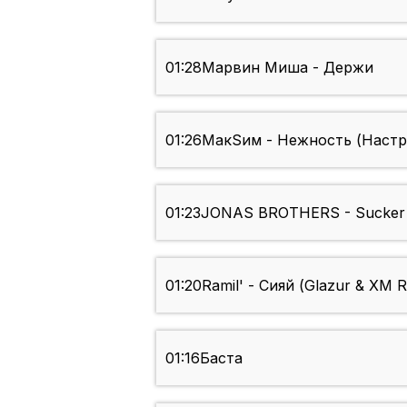
01:28
Марвин Миша - Держи
01:26
МакSим - Нежность (Настр
01:23
JONAS BROTHERS - Sucker
01:20
Ramil' - Сияй (Glazur & XM 
01:16
Баста