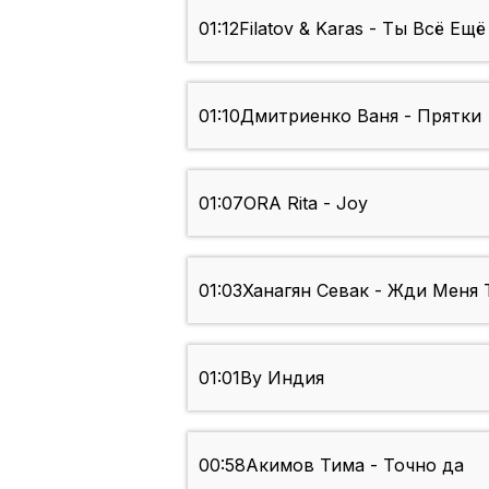
01:12
Filatov & Karas - Ты Всё Ещ
01:10
Дмитриенко Ваня - Прятки
01:07
ORA Rita - Joy
01:03
Ханагян Севак - Жди Меня Т
01:01
By Индия
00:58
Акимов Тима - Точно да