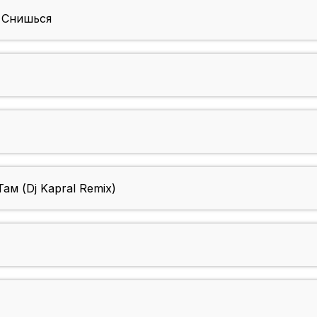
ё Снишься
ам (Dj Kapral Remix)