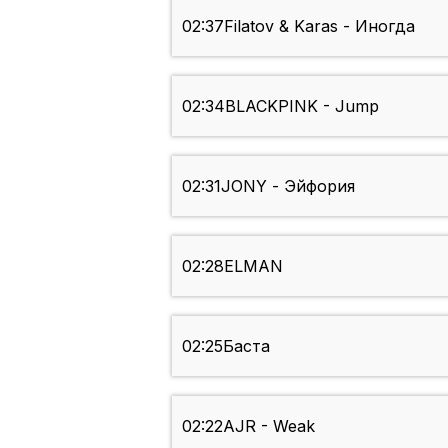
02:37
Filatov & Karas - Иногда
02:34
BLACKPINK - Jump
02:31
JONY - Эйфория
02:28
ELMAN
02:25
Баста
02:22
AJR - Weak