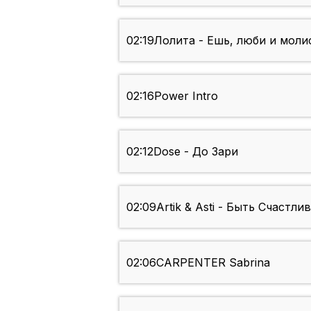
02:19
Лолита - Ешь, люби и моли
02:16
Power Intro
02:12
Dose - До Зари
02:09
Artik & Asti - Быть Счастли
02:06
CARPENTER Sabrina