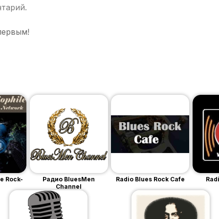
нтарий.
первым!
le Rock-
Радио BluesMen
Radio Blues Rock Cafe
Rad
Channel