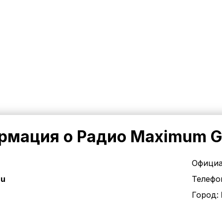
рмация о Радио Maximum G
Официа
ru
Телефо
Город: