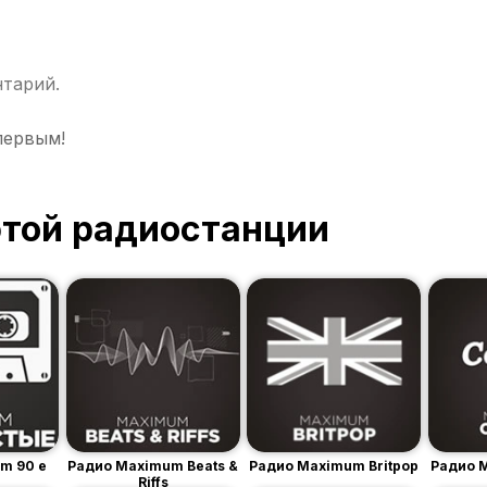
нтарий.
первым!
этой радиостанции
m 90 е
Радио Maximum Beats &
Радио Maximum Britpop
Радио 
Riffs